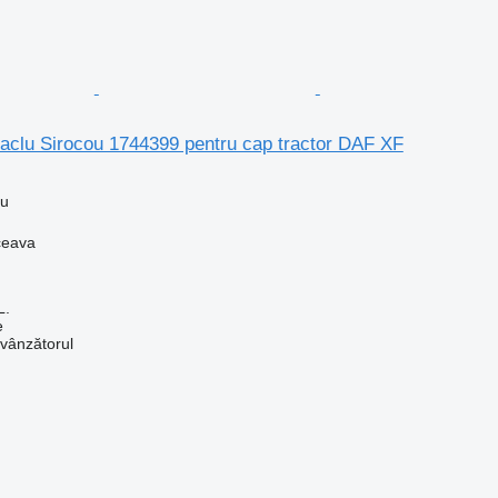
itaclu Sirocou 1744399 pentru cap tractor DAF XF
lu
ceava
L.
e
 vânzătorul