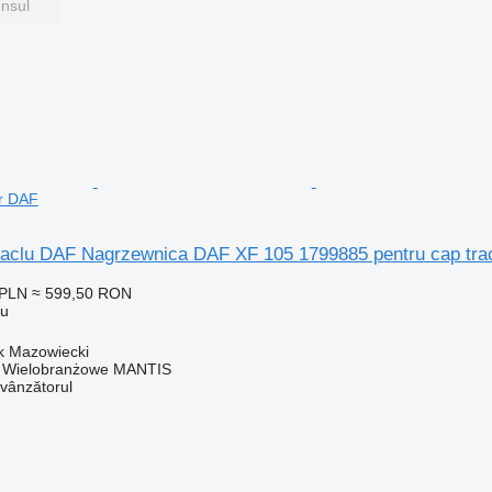
unsul
or DAF
bitaclu DAF Nagrzewnica DAF XF 105 1799885 pentru cap tra
 PLN
≈ 599,50 RON
lu
k Mazowiecki
o Wielobranżowe MANTIS
 vânzătorul