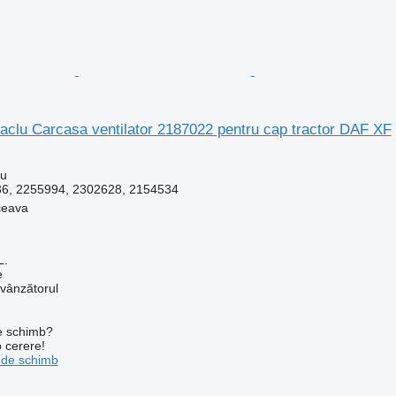
itaclu Carcasa ventilator 2187022 pentru cap tractor DAF XF
lu
6, 2255994, 2302628, 2154534
ceava
L.
e
 vânzătorul
de schimb?
o cerere!
 de schimb