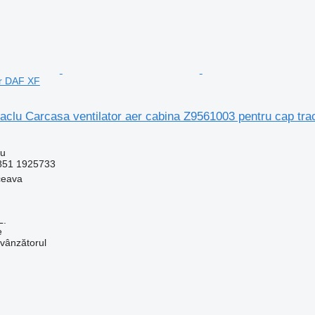
or DAF XF
itaclu Carcasa ventilator aer cabina Z9561003 pentru cap tr
lu
851 1925733
ceava
L.
e
 vânzătorul