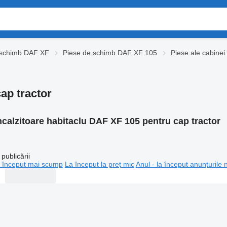
 schimb DAF XF
Piese de schimb DAF XF 105
Piese ale cabine
ap tractor
ncalzitoare habitaclu DAF XF 105 pentru cap tractor
publicării
 început mai scump
La început la preț mic
Anul - la început anunțurile 