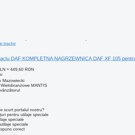
p tractor
abitaclu DAF KOMPLETNA NAGRZEWNICA DAF XF 105 pentru 
PLN
≈ 449,60 RON
lu
k Mazowiecki
o Wielobranżowe MANTIS
 vânzătorul
e scurt portalul nostru?
uri pentru utilaje speciale
laje speciale
tilaje speciale
ăspuns corect