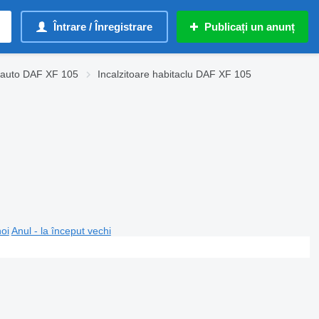
Întrare / Înregistrare
Publicați un anunț
i auto DAF XF 105
Incalzitoare habitaclu DAF XF 105
noi
Anul - la început vechi