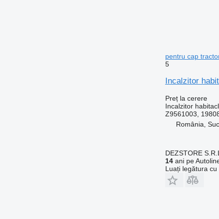
pentru cap tract
5
Incalzitor hab
Preț la cerere
Incalzitor habitac
Z9561003, 1980
România, Su
DEZSTORE S.R.
14
ani pe Autolin
Luați legătura cu