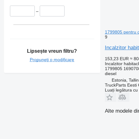
–
1799805 pentru 
9
Incalzitor ha
Lipsește vreun filtru?
153,23 EUR
≈ 8
Propuneți o modificare
Incalzitor habitac
1799805 169070
diesel
Estonia, Talli
TruckParts Eesti
Luați legătura cu
Alte modele di