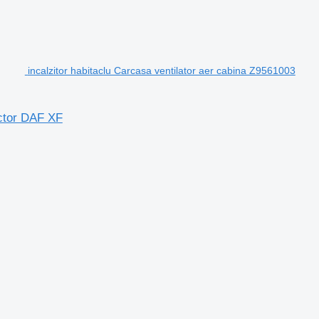
incalzitor habitaclu Carcasa ventilator aer cabina Z9561003
actor DAF XF