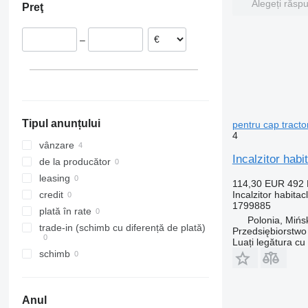
Alegeți răsp
Preţ
–
Tipul anunțului
pentru cap tract
4
vânzare
Incalzitor ha
de la producător
leasing
114,30 EUR
492
Incalzitor habitac
credit
1799885
plată în rate
Polonia, Mińs
trade-in (schimb cu diferență de plată)
Przedsiębiorstw
Luați legătura cu
schimb
Anul