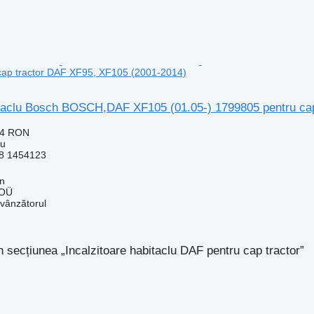
cap tractor DAF XF95, XF105 (2001-2014)
bitaclu Bosch BOSCH,DAF XF105 (01.05-) 1799805 pentru ca
04 RON
lu
8 1454123
nn
 OÜ
 vânzătorul
n secțiunea „Incalzitoare habitaclu DAF pentru cap tractor”