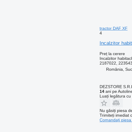
tractor DAF XF
4
Incalzitor hab
Preț la cerere
Incalzitor habitac
2187022, 223543
România, Su
DEZSTORE S.R.
14
ani pe Autolin
Luați legătura cu
Nu găsiți piesa 
Trimiteți imediat 
Comandați piesa