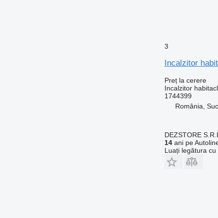
3
Incalzitor hab
Preț la cerere
Incalzitor habitac
1744399
România, Su
DEZSTORE S.R.
14
ani pe Autolin
Luați legătura cu