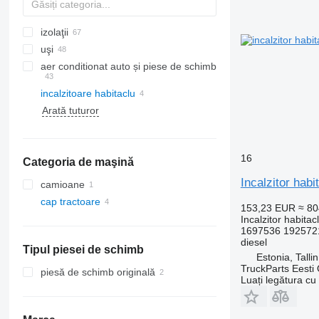
izolaţii
uşi
aer conditionat auto și piese de schimb
incalzitoare habitaclu
furtunuri aer condiționat
geamuri laterale
Arată tuturor
compresoare clima
acoperișuri panoramice
radiatoare aer condiționat
filtre uscător
16
Categoria de maşină
alte piese de aparate de climatizare
Incalzitor ha
camioane
cap tractoare
153,23 EUR
≈ 8
Incalzitor habitac
1697536 192572
diesel
Tipul piesei de schimb
Estonia, Talli
TruckParts Eesti
piesă de schimb originală
Luați legătura cu