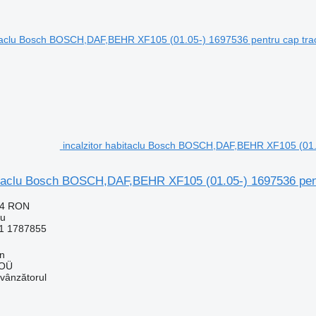
incalzitor habitaclu Bosch BOSCH,DAF,BEHR XF105 (01.
bitaclu Bosch BOSCH,DAF,BEHR XF105 (01.05-) 1697536 pen
04 RON
lu
1 1787855
nn
 OÜ
 vânzătorul