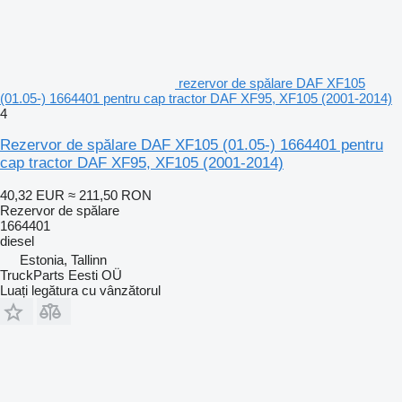
rezervor de spălare DAF XF105
(01.05-) 1664401 pentru cap tractor DAF XF95, XF105 (2001-2014)
4
Rezervor de spălare DAF XF105 (01.05-) 1664401 pentru
cap tractor DAF XF95, XF105 (2001-2014)
40,32 EUR
≈ 211,50 RON
Rezervor de spălare
1664401
diesel
Estonia, Tallinn
TruckParts Eesti OÜ
Luați legătura cu vânzătorul