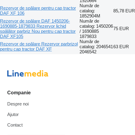
1920664
Număr de
Rezervor de spălare pentru cap tractor
catalog:
85,78 EUR
DAF XF 106
1852904M
Rezervor de spălare DAF 1450206-
Număr de
1690885-1879833 Rezervor lichid
catalog: 1450206
75 EUR
spălător parbriz Nou pentru cap tractor
/ 1690885
DAF XF105
1879833
Număr de
Rezervor de spălare Rezervor parbrizol
catalog: 2046541
63 EUR
pentru cap tractor DAF XF
2046542
Companie
Despre noi
Ajutor
Contact