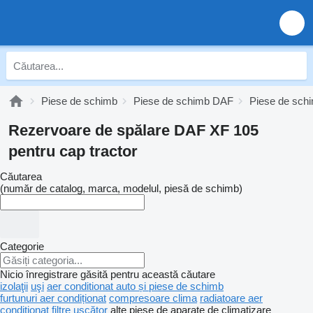
Piese de schimb
Piese de schimb DAF
Piese de sch
Rezervoare de spălare DAF XF 105
pentru cap tractor
Căutarea
(număr de catalog, marca, modelul, piesă de schimb)
Categorie
Nicio înregistrare găsită pentru această căutare
izolaţii
uşi
aer conditionat auto și piese de schimb
furtunuri aer condiționat
compresoare clima
radiatoare aer
condiționat
filtre uscător
alte piese de aparate de climatizare