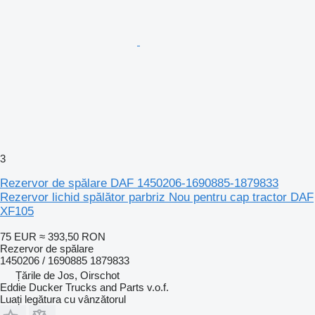
3
Rezervor de spălare DAF 1450206-1690885-1879833
Rezervor lichid spălător parbriz Nou pentru cap tractor DAF
XF105
75 EUR
≈ 393,50 RON
Rezervor de spălare
1450206 / 1690885 1879833
Țările de Jos, Oirschot
Eddie Ducker Trucks and Parts v.o.f.
Luați legătura cu vânzătorul