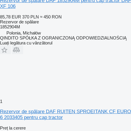
Rezervor de spălare DAF 1852904M pentru cap tractor DAF
XF 106
85,78 EUR
370 PLN
≈ 450 RON
Rezervor de spălare
1852904M
Polonia, Michałów
QINDITO SPÓŁKA Z OGRANICZONĄ ODPOWIEDZIALNOŚCIĄ
Luați legătura cu vânzătorul
1
Rezervor de spălare DAF RUITEN SPROEITANK CF EURO
6 2033405 pentru cap tractor
Preț la cerere