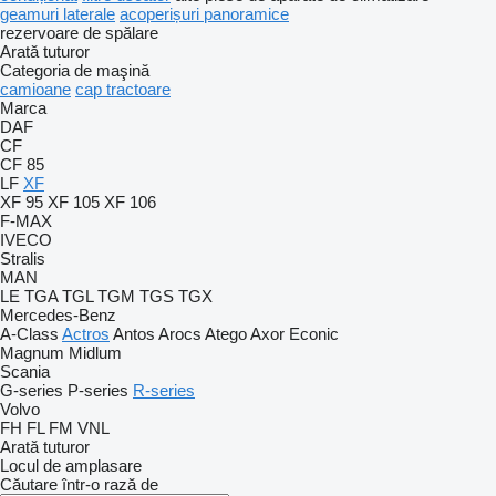
geamuri laterale
acoperișuri panoramice
rezervoare de spălare
Arată tuturor
Categoria de maşină
camioane
cap tractoare
Marca
DAF
CF
CF 85
LF
XF
XF 95
XF 105
XF 106
F-MAX
IVECO
Stralis
MAN
LE
TGA
TGL
TGM
TGS
TGX
Mercedes-Benz
A-Class
Actros
Antos
Arocs
Atego
Axor
Econic
Magnum
Midlum
Scania
G-series
P-series
R-series
Volvo
FH
FL
FM
VNL
Arată tuturor
Locul de amplasare
Căutare într-o rază de