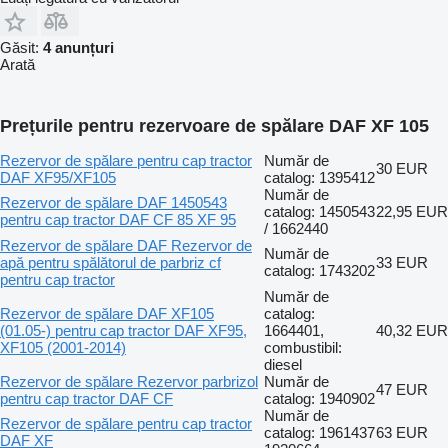
Găsit:
4 anunțuri
Arată
Prețurile pentru rezervoare de spălare DAF XF 105
Rezervor de spălare pentru cap tractor
Număr de
30 EUR
DAF XF95/XF105
catalog: 1395412
Număr de
Rezervor de spălare DAF 1450543
catalog: 1450543
22,95 EUR
pentru cap tractor DAF CF 85 XF 95
/ 1662440
Rezervor de spălare DAF Rezervor de
Număr de
apă pentru spălătorul de parbriz cf
33 EUR
catalog: 1743202
pentru cap tractor
Număr de
Rezervor de spălare DAF XF105
catalog:
(01.05-) pentru cap tractor DAF XF95,
1664401,
40,32 EUR
XF105 (2001-2014)
combustibil:
diesel
Rezervor de spălare Rezervor parbrizol
Număr de
47 EUR
pentru cap tractor DAF CF
catalog: 1940902
Număr de
Rezervor de spălare pentru cap tractor
catalog: 1961437
63 EUR
DAF XF