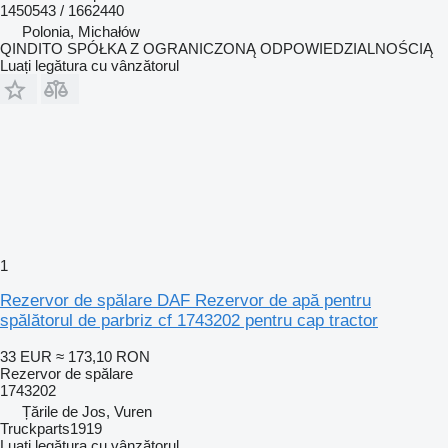
1450543 / 1662440
Polonia, Michałów
QINDITO SPÓŁKA Z OGRANICZONĄ ODPOWIEDZIALNOŚCIĄ
Luați legătura cu vânzătorul
1
Rezervor de spălare DAF Rezervor de apă pentru
spălătorul de parbriz cf 1743202 pentru cap tractor
33 EUR
≈ 173,10 RON
Rezervor de spălare
1743202
Țările de Jos, Vuren
Truckparts1919
Luați legătura cu vânzătorul