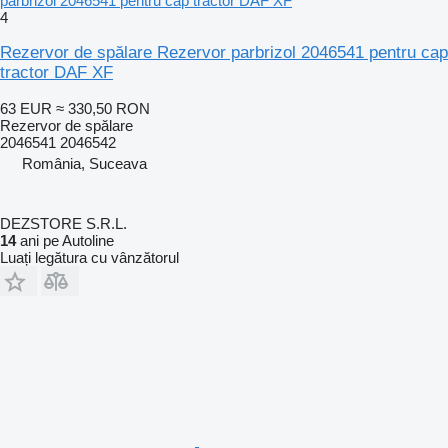
parbrizol 2046541 pentru cap tractor DAF XF
4
Rezervor de spălare Rezervor parbrizol 2046541 pentru cap
tractor DAF XF
63 EUR
≈ 330,50 RON
Rezervor de spălare
2046541 2046542
România, Suceava
DEZSTORE S.R.L.
14
ani pe Autoline
Luați legătura cu vânzătorul