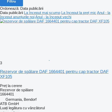
Filtru
Ordonează
:
Data publicării
Data publicării
La început mai scump
La început la preț mic
Anul - la
început anunțurile noi
Anul - la început vechi
3
Rezervor de spălare DAF 1664401 pentru cap tractor DAF
XF105
Preț la cerere
Rezervor de spălare
1664401
Germania, Bendorf
ATB GmbH
Luați legătura cu vânzătorul