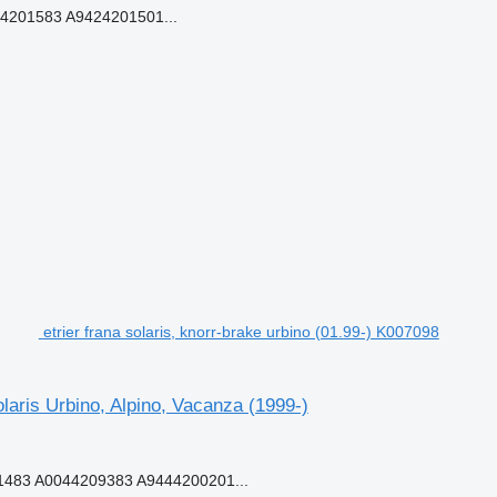
201583 A9424201501...
etrier frana solaris, knorr-brake urbino (01.99-) K007098
olaris Urbino, Alpino, Vacanza (1999-)
483 A0044209383 A9444200201...