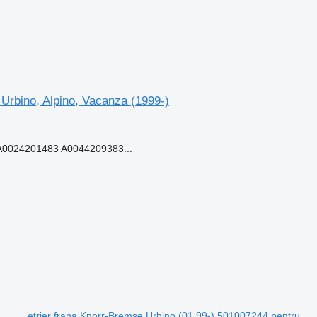
 Urbino, Alpino, Vacanza (1999-)
0024201483 A0044209383...
etrier frana Knorr-Bremse Urbino (01.99-) 501007244 pentru