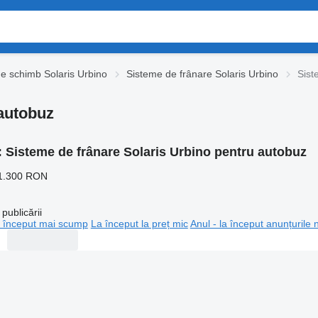
e schimb Solaris Urbino
Sisteme de frânare Solaris Urbino
Sist
 autobuz
:
Sisteme de frânare Solaris Urbino pentru autobuz
1.300 RON
publicării
 început mai scump
La început la preț mic
Anul - la început anunțurile 