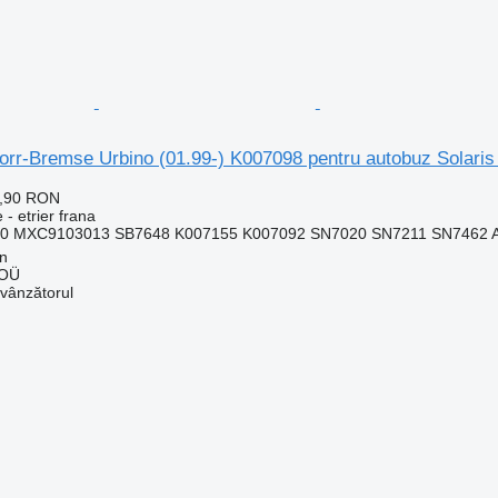
norr-Bremse Urbino (01.99-) K007098 pentru autobuz Solaris
8,90 RON
 - etrier frana
0 MXC9103013 SB7648 K007155 K007092 SN7020 SN7211 SN7462 A
nn
 OÜ
 vânzătorul