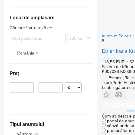
Magelys
Tourismo
B-series
Proway
Travego
Locul de amplasare
Recreo
Căutare într-o rază de
autobuz Solaris U
5
Etrier frana K
România
118,55 EUR
≈ 6
Sistem de frânare
K007098 K00380
Preţ
Estonia, Talli
TruckParts Eesti
Luați legătura cu
–
Cum ați descrie p
portal de anunț
Tipul anunțului
vânzător de uti
producător de u
vânzare