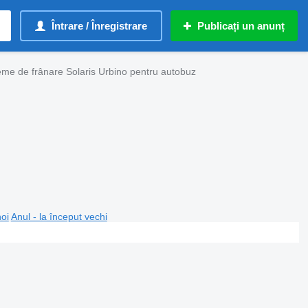
Întrare / Înregistrare
Publicați un anunț
eme de frânare Solaris Urbino pentru autobuz
noi
Anul - la început vechi