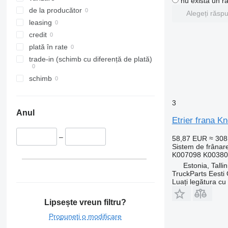
nu există un r
de la producător
Alegeți răsp
leasing
credit
plată în rate
trade-in (schimb cu diferență de plată)
schimb
3
Anul
Etrier frana K
–
58,87 EUR
≈ 30
Sistem de frânare
K007098 K00380
Estonia, Talli
TruckParts Eesti
Luați legătura cu
Lipsește vreun filtru?
Propuneți o modificare