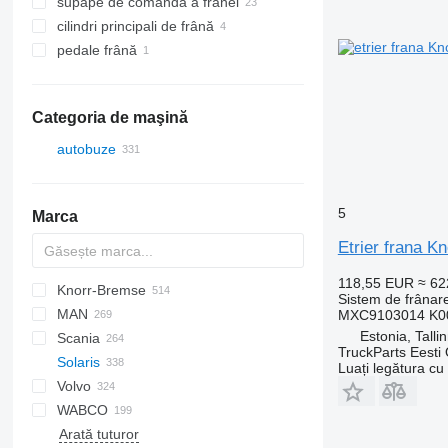
supape de comandă a frânei
cilindri principali de frână
pedale frână
Categoria de maşină
autobuze
5
Marca
Etrier frana K
118,55 EUR
≈ 6
Knorr-Bremse
Probus
Futura
SB
Eurorider
Axer
Sistem de frânare
MAN
Citelis
MXC9103014 K00
Estonia, Talli
Scania
Crossway
A-series
Citaro
Cityliner
Sultan
Kerax
TruckParts Eesti
Solaris
Daily
Lion's series
Integro
Jetliner
Premium
K-series
Luați legătura cu
Volvo
Domino
TGA
Intouro
Skyliner
L-series
Alpino
Prestij
T-series
WABCO
Evadys
TGS
O-series
Tourliner
Urbino
7700
Arată tuturor
Karosa
TGX
S-Class
9900