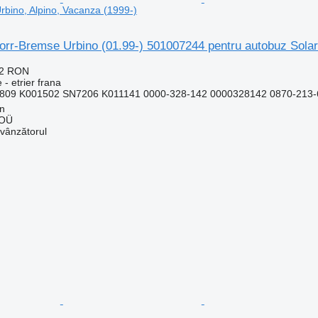
rbino, Alpino, Vacanza (1999-)
norr-Bremse Urbino (01.99-) 501007244 pentru autobuz Solar
22 RON
 - etrier frana
809 K001502 SN7206 K011141 0000-328-142 0000328142 0870-213
nn
 OÜ
 vânzătorul