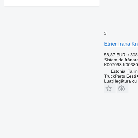
3
Etrier frana K
58,87 EUR
≈ 30
Sistem de frânare
K007098 K00380
Estonia, Talli
TruckParts Eesti
Luați legătura cu