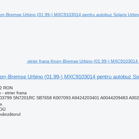
etrier frana Knorr-Bremse Urbino (01.99-) MXC9103014 p
norr-Bremse Urbino (01.99-) MXC9103014 pentru autobuz Sol
22 RON
 - etrier frana
3799 SN7201RC SB7658 K007093 A9424203401 A0044209483 A0024
nn
 OÜ
 vânzătorul