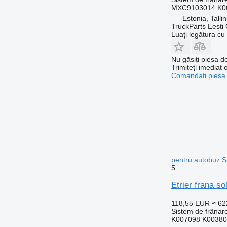
MXC9103014 K00
Estonia, Talli
TruckParts Eesti
Luați legătura cu
Nu găsiți piesa 
Trimiteți imediat 
Comandați piesa
pentru autobuz So
5
Etrier frana s
118,55 EUR
≈ 6
Sistem de frânare
K007098 K00380