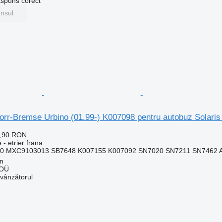
ăspuns corect
unsul
norr-Bremse Urbino (01.99-) K007098 pentru autobuz Solaris
8,90 RON
 - etrier frana
0 MXC9103013 SB7648 K007155 K007092 SN7020 SN7211 SN7462 A
nn
 OÜ
 vânzătorul