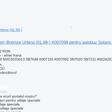
rbino (01.99-)
norr-Bremse Urbino (01.99-) K007098 pentru autobuz Solaris
22 RON
 - etrier frana
0 MXC9103013 SB7648 K007155 K007092 SN7020 SN7211 A0024201
nn
 OÜ
 vânzătorul
e scurt portalul nostru?
uri pentru utilaje speciale
laje speciale
tilaje speciale