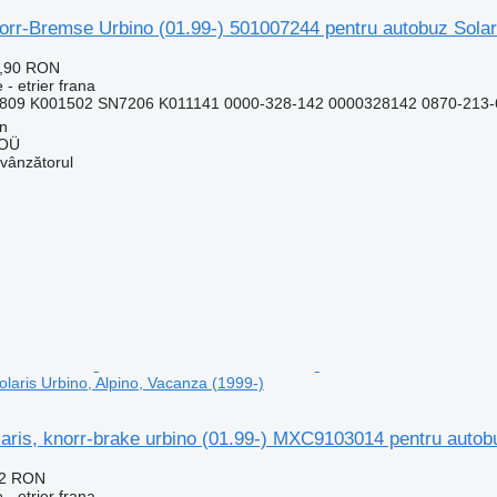
norr-Bremse Urbino (01.99-) 501007244 pentru autobuz Solar
8,90 RON
 - etrier frana
809 K001502 SN7206 K011141 0000-328-142 0000328142 0870-213
nn
 OÜ
 vânzătorul
laris Urbino, Alpino, Vacanza (1999-)
olaris, knorr-brake urbino (01.99-) MXC9103014 pentru autob
22 RON
 - etrier frana