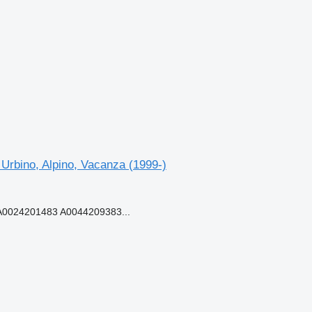
 Urbino, Alpino, Vacanza (1999-)
0024201483 A0044209383...