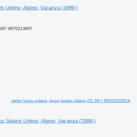
is Urbino, Alpino, Vacanza (1999-)
-687 0870213687
etrier frana solaris, knorr-brake urbino (01.99-) MXC9103014
uz Solaris Urbino, Alpino, Vacanza (1999-)