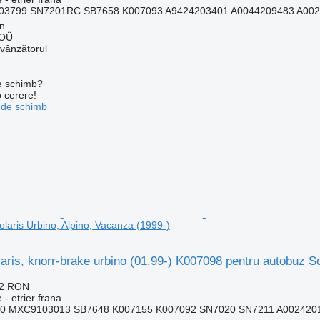
3799 SN7201RC SB7658 K007093 A9424203401 A0044209483 A0024
nn
 OÜ
 vânzătorul
de schimb?
o cerere!
 de schimb
laris Urbino, Alpino, Vacanza (1999-)
olaris, knorr-brake urbino (01.99-) K007098 pentru autobuz S
22 RON
 - etrier frana
0 MXC9103013 SB7648 K007155 K007092 SN7020 SN7211 A0024201