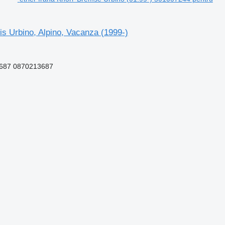
is Urbino, Alpino, Vacanza (1999-)
-687 0870213687