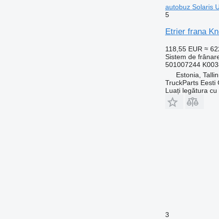
autobuz Solaris U
5
Etrier frana K
118,55 EUR
≈ 6
Sistem de frânare
501007244 K003
Estonia, Talli
TruckParts Eesti
Luați legătura cu
3