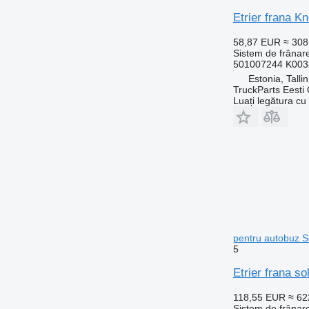
Etrier frana K
58,87 EUR
≈ 30
Sistem de frânare
501007244 K003
Estonia, Talli
TruckParts Eesti
Luați legătura cu
pentru autobuz So
5
Etrier frana s
118,55 EUR
≈ 6
Sistem de frânare