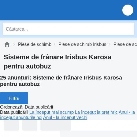
Piese de schimb
Piese de schimb Irisbus
Piese de sc
Sisteme de frânare Irisbus Karosa
pentru autobuz
25 anunțuri:
Sisteme de frânare Irisbus Karosa
pentru autobuz
Filtru
Ordonează
:
Data publicării
Data publicării
La început mai scump
La început la preț mic
Anul - la
început anunțurile noi
Anul - la început vechi