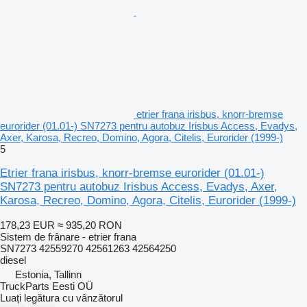
etrier frana irisbus, knorr-bremse
eurorider (01.01-) SN7273 pentru autobuz Irisbus Access, Evadys,
Axer, Karosa, Recreo, Domino, Agora, Citelis, Eurorider (1999-)
5
Etrier frana irisbus, knorr-bremse eurorider (01.01-)
SN7273 pentru autobuz Irisbus Access, Evadys, Axer,
Karosa, Recreo, Domino, Agora, Citelis, Eurorider (1999-)
178,23 EUR
≈ 935,20 RON
Sistem de frânare - etrier frana
SN7273 42559270 42561263 42564250
diesel
Estonia, Tallinn
TruckParts Eesti OÜ
Luați legătura cu vânzătorul