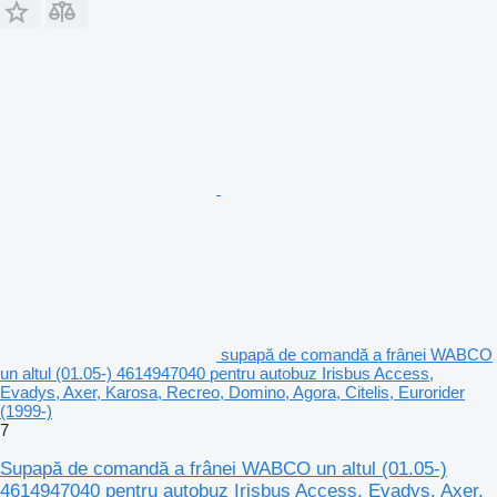
supapă de comandă a frânei WABCO
un altul (01.05-) 4614947040 pentru autobuz Irisbus Access,
Evadys, Axer, Karosa, Recreo, Domino, Agora, Citelis, Eurorider
(1999-)
7
Supapă de comandă a frânei WABCO un altul (01.05-)
4614947040 pentru autobuz Irisbus Access, Evadys, Axer,