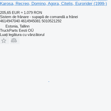
Karosa, Recreo, Domino, Agora, Citelis, Eurorider (1999-)
205,65 EUR
≈ 1.079 RON
Sistem de frânare - supapă de comandă a frânei
4614947040 4614945081 5010521292
Estonia, Tallinn
TruckParts Eesti OÜ
Luați legătura cu vânzătorul