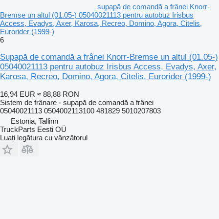
supapă de comandă a frânei Knorr-
Bremse un altul (01.05-) 05040021113 pentru autobuz Irisbus
Access, Evadys, Axer, Karosa, Recreo, Domino, Agora, Citelis,
Eurorider (1999-)
6
Supapă de comandă a frânei Knorr-Bremse un altul (01.05-)
05040021113 pentru autobuz Irisbus Access, Evadys, Axer,
Karosa, Recreo, Domino, Agora, Citelis, Eurorider (1999-)
16,94 EUR
≈ 88,88 RON
Sistem de frânare - supapă de comandă a frânei
05040021113 0504002113100 481829 5010207803
Estonia, Tallinn
TruckParts Eesti OÜ
Luați legătura cu vânzătorul