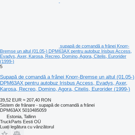
supapă de comandă a frânei Knorr-
Bremse un altul (01.05-) DPM63AX pentru autobuz Irisbus Access,
Evadys, Axer, Karosa, Recreo, Domino, Agora, Citelis, Eurorider
(1999-)
5
Supapă de comandă a frânei Knorr-Bremse un altul (01.05-)
DPM63AX pentru autobuz Irisbus Access, Evadys, Axer,
Karosa, Recreo, Domino, Agora, Citelis, Eurorider (1999-)
39,52 EUR
≈ 207,40 RON
Sistem de frânare - supapă de comandă a frânei
DPM63AX 5010485059
Estonia, Tallinn
TruckParts Eesti OÜ
Luați legătura cu vânzătorul