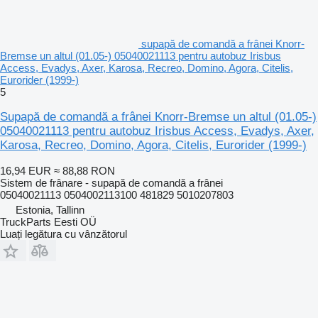
supapă de comandă a frânei Knorr-
Bremse un altul (01.05-) 05040021113 pentru autobuz Irisbus
Access, Evadys, Axer, Karosa, Recreo, Domino, Agora, Citelis,
Eurorider (1999-)
5
Supapă de comandă a frânei Knorr-Bremse un altul (01.05-)
05040021113 pentru autobuz Irisbus Access, Evadys, Axer,
Karosa, Recreo, Domino, Agora, Citelis, Eurorider (1999-)
16,94 EUR
≈ 88,88 RON
Sistem de frânare - supapă de comandă a frânei
05040021113 0504002113100 481829 5010207803
Estonia, Tallinn
TruckParts Eesti OÜ
Luați legătura cu vânzătorul