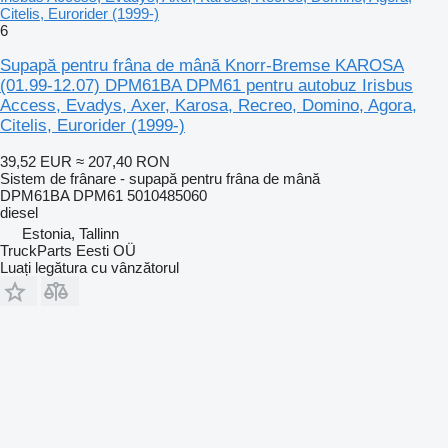
Citelis, Eurorider (1999-)
6
Supapă pentru frâna de mână Knorr-Bremse KAROSA
(01.99-12.07) DPM61BA DPM61 pentru autobuz Irisbus
Access, Evadys, Axer, Karosa, Recreo, Domino, Agora,
Citelis, Eurorider (1999-)
39,52 EUR
≈ 207,40 RON
Sistem de frânare - supapă pentru frâna de mână
DPM61BA DPM61 5010485060
diesel
Estonia, Tallinn
TruckParts Eesti OÜ
Luați legătura cu vânzătorul