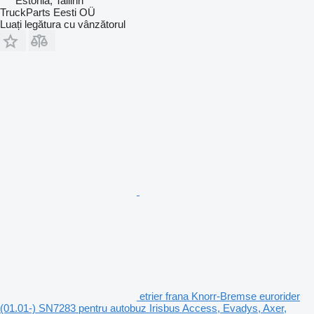
Estonia, Tallinn
TruckParts Eesti OÜ
Luați legătura cu vânzătorul
etrier frana Knorr-Bremse eurorider
(01.01-) SN7283 pentru autobuz Irisbus Access, Evadys, Axer,