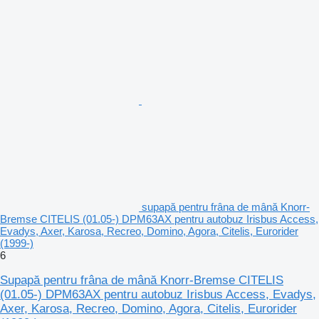
supapă pentru frâna de mână Knorr-
Bremse CITELIS (01.05-) DPM63AX pentru autobuz Irisbus Access,
Evadys, Axer, Karosa, Recreo, Domino, Agora, Citelis, Eurorider
(1999-)
6
Supapă pentru frâna de mână Knorr-Bremse CITELIS
(01.05-) DPM63AX pentru autobuz Irisbus Access, Evadys,
Axer, Karosa, Recreo, Domino, Agora, Citelis, Eurorider