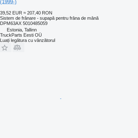
(1999-)
39,52 EUR
≈ 207,40 RON
Sistem de frânare - supapă pentru frâna de mână
DPM63AX 5010485059
Estonia, Tallinn
TruckParts Eesti OÜ
Luați legătura cu vânzătorul