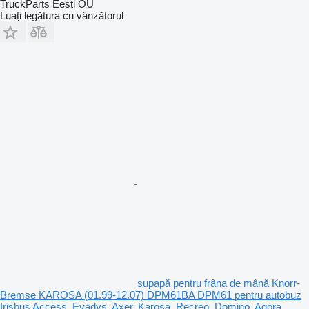
TruckParts Eesti OÜ
Luați legătura cu vânzătorul
supapă pentru frâna de mână Knorr-
Bremse KAROSA (01.99-12.07) DPM61BA DPM61 pentru autobuz
Irisbus Access, Evadys, Axer, Karosa, Recreo, Domino, Agora,