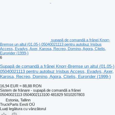
supapă de comandă a frânei Knorr-
Bremse un altul (01.05-) 05040021113 pentru autobuz Irisbus
Access, Evadys, Axer, Karosa, Recreo, Domino, Agora, Citelis,
Eurorider (1999-)
6
Supapă de comandă a frânei Knorr-Bremse un altul (01.05-)
05040021113 pentru autobuz Irisbus Access, Evadys, Axer,
Karosa, Recreo, Domino, Agora, Citelis, Eurorider (1999-)
16,94 EUR
≈ 88,88 RON
Sistem de frânare - supapă de comandă a frânei
05040021113 0504002113100 481829 5010207803
Estonia, Tallinn
TruckParts Eesti OÜ
Luați legătura cu vânzătorul