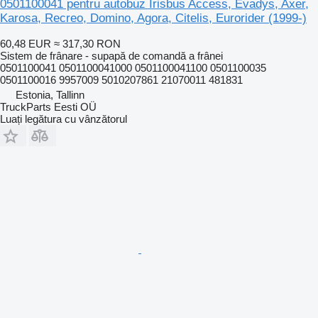
0501100041 pentru autobuz Irisbus Access, Evadys, Axer,
Karosa, Recreo, Domino, Agora, Citelis, Eurorider (1999-)
60,48 EUR
≈ 317,30 RON
Sistem de frânare - supapă de comandă a frânei
0501100041 0501100041000 0501100041100 0501100035
0501100016 9957009 5010207861 21070011 481831
Estonia, Tallinn
TruckParts Eesti OÜ
Luați legătura cu vânzătorul