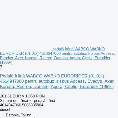
pedală frână WABCO WABKO
EURORIDER (01.01-) 4614947060 pentru autobuz Irisbus Access,
Evadys, Axer, Karosa, Recreo, Domino, Agora, Citelis, Eurorider
(1999-)
7
Pedală frână WABCO WABKO EURORIDER (01.01-)
4614947060 pentru autobuz Irisbus Access, Evadys, Axer,
Karosa, Recreo, Domino, Agora, Citelis, Eurorider (1999-)
201,61 EUR
≈ 1.058 RON
Sistem de frânare - pedală frână
4614947060 5006305804
diesel
Estonia, Tallinn