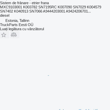
Sistem de frânare - etrier frana
MXC9103001 K003782 SN7195RC K007090 SN7029 K004579
SN7402 K040913 SN7066 A9444203001 A9424206701...
diesel
Estonia, Tallinn
TruckParts Eesti OÜ
Luați legătura cu vânzătorul