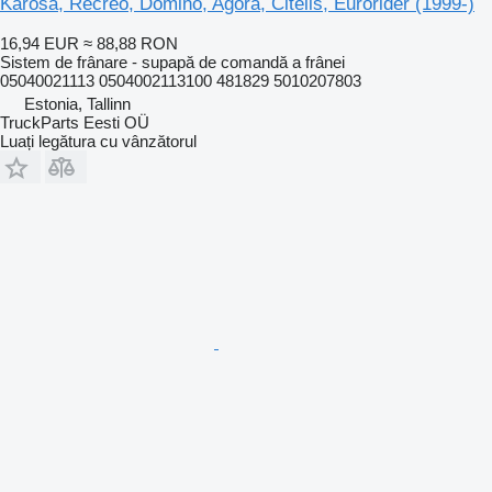
Karosa, Recreo, Domino, Agora, Citelis, Eurorider (1999-)
16,94 EUR
≈ 88,88 RON
Sistem de frânare - supapă de comandă a frânei
05040021113 0504002113100 481829 5010207803
Estonia, Tallinn
TruckParts Eesti OÜ
Luați legătura cu vânzătorul