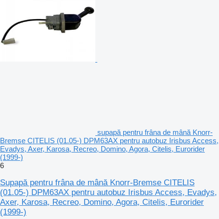
supapă pentru frâna de mână Knorr-
Bremse CITELIS (01.05-) DPM63AX pentru autobuz Irisbus Access,
Evadys, Axer, Karosa, Recreo, Domino, Agora, Citelis, Eurorider
(1999-)
6
Supapă pentru frâna de mână Knorr-Bremse CITELIS
(01.05-) DPM63AX pentru autobuz Irisbus Access, Evadys,
Axer, Karosa, Recreo, Domino, Agora, Citelis, Eurorider
(1999-)