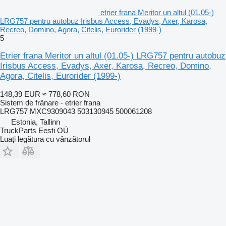
etrier frana Meritor un altul (01.05-)
LRG757 pentru autobuz Irisbus Access, Evadys, Axer, Karosa,
Recreo, Domino, Agora, Citelis, Eurorider (1999-)
5
Etrier frana Meritor un altul (01.05-) LRG757 pentru autobuz
Irisbus Access, Evadys, Axer, Karosa, Recreo, Domino,
Agora, Citelis, Eurorider (1999-)
148,39 EUR
≈ 778,60 RON
Sistem de frânare - etrier frana
LRG757 MXC9309043 503130945 500061208
Estonia, Tallinn
TruckParts Eesti OÜ
Luați legătura cu vânzătorul