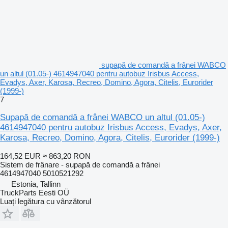
supapă de comandă a frânei WABCO
un altul (01.05-) 4614947040 pentru autobuz Irisbus Access,
Evadys, Axer, Karosa, Recreo, Domino, Agora, Citelis, Eurorider
(1999-)
7
Supapă de comandă a frânei WABCO un altul (01.05-)
4614947040 pentru autobuz Irisbus Access, Evadys, Axer,
Karosa, Recreo, Domino, Agora, Citelis, Eurorider (1999-)
164,52 EUR
≈ 863,20 RON
Sistem de frânare - supapă de comandă a frânei
4614947040 5010521292
Estonia, Tallinn
TruckParts Eesti OÜ
Luați legătura cu vânzătorul