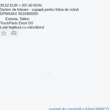
39,52 EUR
≈ 207,40 RON
Sistem de frânare - supapă pentru frâna de mână
DPM63AX 5010485059
Estonia, Tallinn
TruckParts Eesti OÜ
Luați legătura cu vânzătorul
supapă de comandă a frânei WABCO