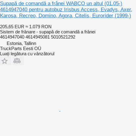
Supapă de comandă a frânei WABCO un altul (01.05-)
4614947040 pentru autobuz Irisbus Access, Evadys, Axer,
Karosa, Recreo, Domino, Agora, Citelis, Eurorider (1999-)
205,65 EUR
≈ 1.079 RON
Sistem de frânare - supapă de comandă a frânei
4614947040 4614945081 5010521292
Estonia, Tallinn
TruckParts Eesti OÜ
Luați legătura cu vânzătorul