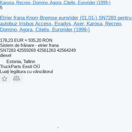
Karosa, Recreo, Domino, Agora, Citelis, Eurorider (1999-)
5
Etrier frana Knorr-Bremse eurorider (01.01-) SN7283 pentru
autobuz Irisbus Access, Evadys, Axer, Karosa, Recreo,
Domino, Agora, Citelis, Eurorider (1999-)
178,23 EUR
≈ 935,20 RON
Sistem de frânare - etrier frana
SN7283 42559269 42561263 42564249
diesel
Estonia, Tallinn
TruckParts Eesti OÜ
Luați legătura cu vânzătorul