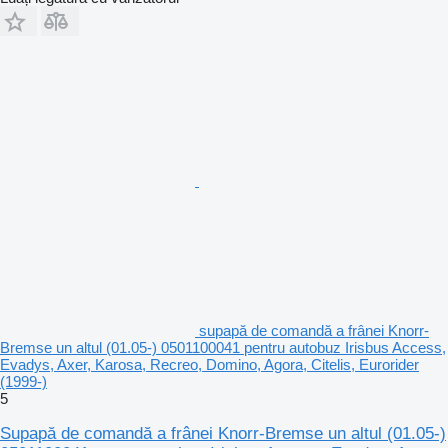
supapă de comandă a frânei Knorr-
Bremse un altul (01.05-) 0501100041 pentru autobuz Irisbus Access,
Evadys, Axer, Karosa, Recreo, Domino, Agora, Citelis, Eurorider
(1999-)
5
Supapă de comandă a frânei Knorr-Bremse un altul (01.05-)