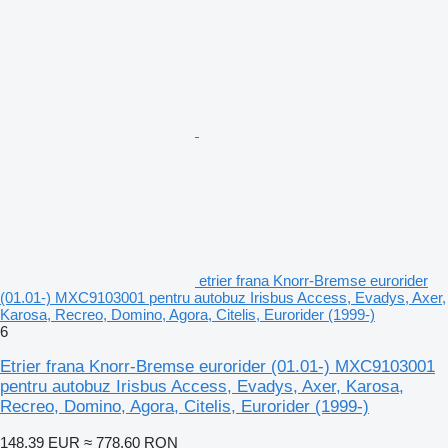
etrier frana Knorr-Bremse eurorider
(01.01-) MXC9103001 pentru autobuz Irisbus Access, Evadys, Axer,
Karosa, Recreo, Domino, Agora, Citelis, Eurorider (1999-)
6
Etrier frana Knorr-Bremse eurorider (01.01-) MXC9103001
pentru autobuz Irisbus Access, Evadys, Axer, Karosa,
Recreo, Domino, Agora, Citelis, Eurorider (1999-)
148,39 EUR
≈ 778,60 RON