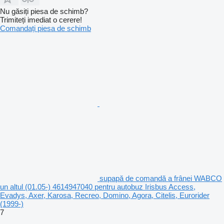
Nu găsiți piesa de schimb?
Trimiteți imediat o cerere!
Comandați piesa de schimb
supapă de comandă a frânei WABCO
un altul (01.05-) 4614947040 pentru autobuz Irisbus Access,
Evadys, Axer, Karosa, Recreo, Domino, Agora, Citelis, Eurorider
(1999-)
7