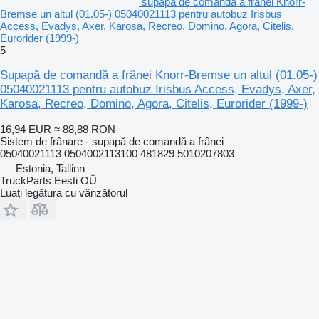
supapă de comandă a frânei Knorr-
Bremse un altul (01.05-) 05040021113 pentru autobuz Irisbus
Access, Evadys, Axer, Karosa, Recreo, Domino, Agora, Citelis,
Eurorider (1999-)
5
Supapă de comandă a frânei Knorr-Bremse un altul (01.05-)
05040021113 pentru autobuz Irisbus Access, Evadys, Axer,
Karosa, Recreo, Domino, Agora, Citelis, Eurorider (1999-)
16,94 EUR
≈ 88,88 RON
Sistem de frânare - supapă de comandă a frânei
05040021113 0504002113100 481829 5010207803
Estonia, Tallinn
TruckParts Eesti OÜ
Luați legătura cu vânzătorul