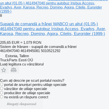
un altul (01.05-) 4614947040 pentru autobuz Irisbus Access,
Evadys, Axer, Karosa, Recreo, Domino, Agora, Citelis, Eurorider
(1999-)
8
Supapă de comandă a frânei WABCO un altul (01.05-)
4614947040 pentru autobuz Irisbus Access, Evadys, Axer,
Karosa, Recreo, Domino, Agora, Citelis, Eurorider (1999-)
205,65 EUR
≈ 1.079 RON
Sistem de frânare - supapă de comandă a frânei
4614947040 4614945081 5010521292
Estonia, Tallinn
TruckParts Eesti OÜ
Luați legătura cu vânzătorul
Cum ați descrie pe scurt portalul nostru?
portal de anunțuri pentru utilaje speciale
vânzător de utilaje speciale
producător de utilaje speciale
nu există un răspuns corect
Alegeți răspunsul