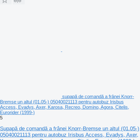
supapă de comandă a frânei Knorr-
Bremse un altul (01.05-) 05040021113 pentru autobuz Irisbus
Access, Evadys, Axer, Karosa, Recreo, Domino, Agora, Citelis,
Eurorider (1999-)
5
Supapă de comandă a frânei Knorr-Bremse un altul (01.05-)
05040021113 pentru autobuz Irisbus Access, Evadys, Axer,