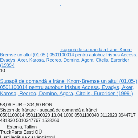
supapă de comandă a frânei Knorr-
Bremse un altul (01.05-) 0501100014 pentru autobuz Irisbus Access,
Evadys, Axer, Karosa, Recreo, Domino, Agora, Citelis, Eurorider
(1999-)
10
Supapă de comandă a frânei Knorr-Bremse un altul (01.05-)
0501100014 pentru autobuz Irisbus Access, Evadys, Axer,
Karosa, Recreo, Domino, Agora, Citelis, Eurorider (1999-)
58,06 EUR
≈ 304,60 RON
Sistem de frânare - supapă de comandă a frânei
0501100014 0501100029 13.04.1000 0501100040 3112823 3944717
481830 5010347767 1528269
Estonia, Tallinn
TruckParts Eesti OÜ
Luați legătura cu vânzătorul