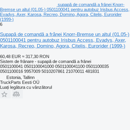
supapă de comandă a frânei Knorr-
Bremse un altul (01.05-) 0501100041 pentru autobuz Irisbus Access,
Evadys, Axer, Karosa, Recreo, Domino, Agora, Citelis, Eurorider
(1999-)
6
Supapă de comandă a frânei Knorr-Bremse un altul (01.05-)
0501100041 pentru autobuz Irisbus Access, Evadys, Axer,
Karosa, Recreo, Domino, Agora, Citelis, Eurorider (1999-)
60,48 EUR
≈ 317,30 RON
Sistem de frânare - supapă de comandă a frânei
0501100041 0501100041000 0501100041100 0501100035
0501100016 9957009 5010207861 21070011 481831
Estonia, Tallinn
TruckParts Eesti OÜ
Luați legătura cu vânzătorul