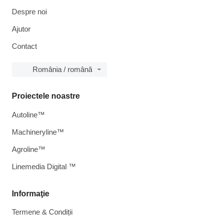
Despre noi
Ajutor
Contact
România / română
Proiectele noastre
Autoline™
Machineryline™
Agroline™
Linemedia Digital ™
Informaţie
Termene & Condiții