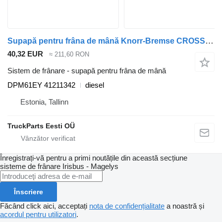
Supapă pentru frâna de mână Knorr-Bremse CROSSWAY (01.06-) DPM61EY pentru autobuz Irisbus Arway, Crossway, Crealis, Magelys, Proway, Daily Tourys (2006-)
40,32 EUR
≈ 211,60 RON
Sistem de frânare - supapă pentru frâna de mână
DPM61EY 41211342
diesel
Estonia, Tallinn
TruckParts Eesti OÜ
Înregistrați-vă pentru a primi noutățile din această secțiune
sisteme de frânare
Irisbus - Magelys
Înscriere
Făcând click aici, acceptați
nota de confidențialitate
a noastră și
acordul pentru utilizatori
.