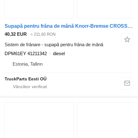
Supapă pentru frâna de mână Knorr-Bremse CROSSWAY (01.06-) DPM61EY pentru autobuz Irisbus Arway, Crossway, Crealis, Magelys, Proway, Daily Tourys (2006-)
40,32 EUR
≈ 211,60 RON
Sistem de frânare - supapă pentru frâna de mână
DPM61EY 41211342
diesel
Estonia, Tallinn
TruckParts Eesti OÜ