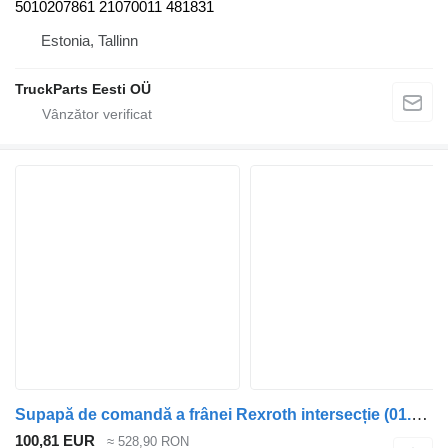
5010207861 21070011 481831
Estonia, Tallinn
TruckParts Eesti OÜ
Supapă de comandă a frânei Rexroth intersecție (01.06-) 7290 pentru autobuz Irisbus Arway, Crossway, Crealis, Magelys, Proway, Daily Tourys (2006-)
100,81 EUR
≈ 528,90 RON