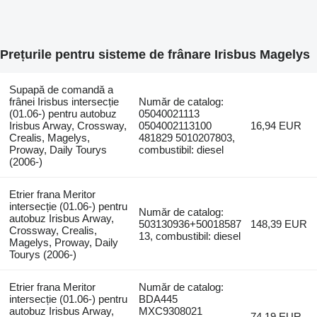
Prețurile pentru sisteme de frânare Irisbus Magelys
Supapă de comandă a
frânei Irisbus intersecție
Număr de catalog:
(01.06-) pentru autobuz
05040021113
Irisbus Arway, Crossway,
0504002113100
16,94 EUR
Crealis, Magelys,
481829 5010207803,
Proway, Daily Tourys
combustibil: diesel
(2006-)
Etrier frana Meritor
intersecție (01.06-) pentru
Număr de catalog:
autobuz Irisbus Arway,
503130936+50018587
148,39 EUR
Crossway, Crealis,
13, combustibil: diesel
Magelys, Proway, Daily
Tourys (2006-)
Etrier frana Meritor
Număr de catalog:
intersecție (01.06-) pentru
BDA445
autobuz Irisbus Arway,
MXC9308021
74,19 EUR