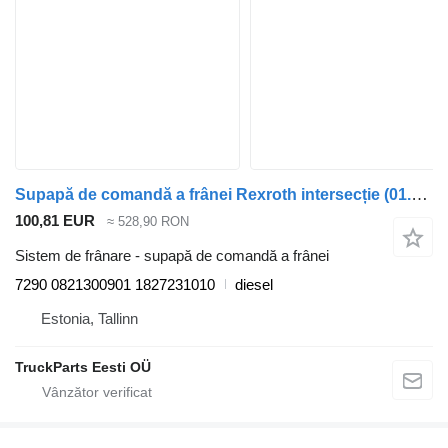
Supapă de comandă a frânei Rexroth intersecție (01.06-) 7290 pentru autobuz Irisbus Arway, Crossway, Crealis, Magelys, Proway, Daily Tourys (2006-)
100,81 EUR
≈ 528,90 RON
Sistem de frânare - supapă de comandă a frânei
7290 0821300901 1827231010
diesel
Estonia, Tallinn
TruckParts Eesti OÜ