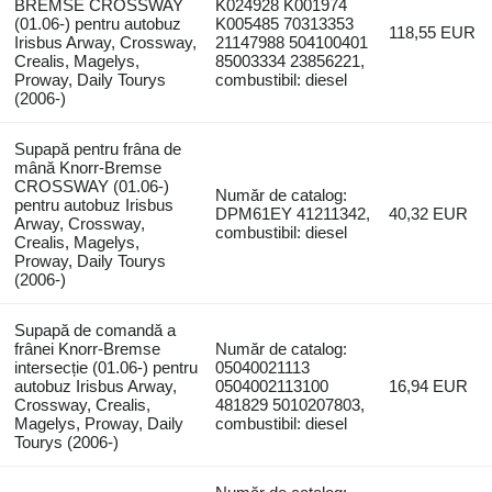
BREMSE CROSSWAY
K024928 K001974
(01.06-) pentru autobuz
K005485 70313353
118,55 EUR
Irisbus Arway, Crossway,
21147988 504100401
Crealis, Magelys,
85003334 23856221,
Proway, Daily Tourys
combustibil: diesel
(2006-)
Supapă pentru frâna de
mână Knorr-Bremse
CROSSWAY (01.06-)
Număr de catalog:
pentru autobuz Irisbus
DPM61EY 41211342,
40,32 EUR
Arway, Crossway,
combustibil: diesel
Crealis, Magelys,
Proway, Daily Tourys
(2006-)
Supapă de comandă a
frânei Knorr-Bremse
Număr de catalog:
intersecție (01.06-) pentru
05040021113
autobuz Irisbus Arway,
0504002113100
16,94 EUR
Crossway, Crealis,
481829 5010207803,
Magelys, Proway, Daily
combustibil: diesel
Tourys (2006-)