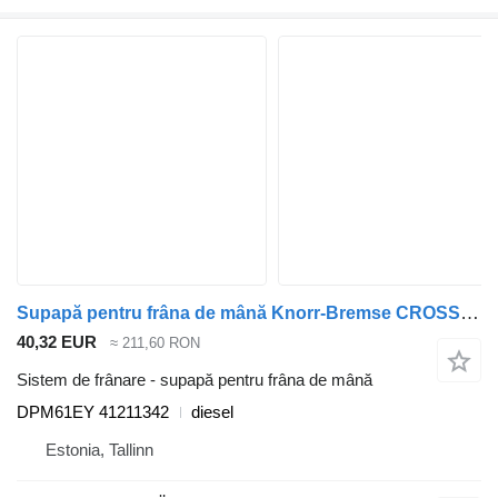
Supapă pentru frâna de mână Knorr-Bremse CROSSWAY (01.06-) DPM61EY pentru autobuz Irisbus Arway, Crossway, Crealis, Magelys, Proway, Daily Tourys (2006-)
40,32 EUR
≈ 211,60 RON
Sistem de frânare - supapă pentru frâna de mână
DPM61EY 41211342
diesel
Estonia, Tallinn