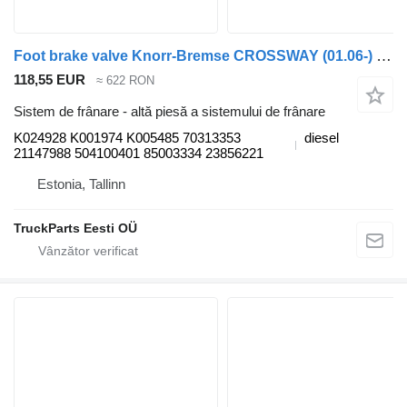
Foot brake valve Knorr-Bremse CROSSWAY (01.06-) K024928 pentru autobuz Irisbus Arway, Crossway, Crealis, Magelys, Proway, Daily Tourys (2006-)
118,55 EUR
≈ 622 RON
Sistem de frânare - altă piesă a sistemului de frânare
K024928 K001974 K005485 70313353
diesel
21147988 504100401 85003334 23856221
Estonia, Tallinn
TruckParts Eesti OÜ