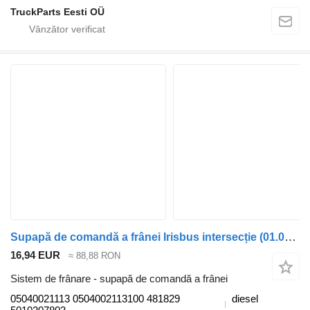
TruckParts Eesti OÜ
Supapă de comandă a frânei Irisbus intersecție (01.06-) 05040021113 pentru autobuz Irisbus Arway, Crossway, Crealis, Magelys, Proway, Daily Tourys (2006-)
16,94 EUR
≈ 88,88 RON
Sistem de frânare - supapă de comandă a frânei
05040021113 0504002113100 481829
diesel