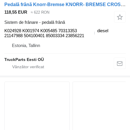
Pedală frână Knorr-Bremse KNORR- BREMSE CROSSWAY (01.06-) K024928 pentru autobuz Irisbus Arway, Crossway, Crealis, Magelys, Proway, Daily Tourys (2006-)
118,55 EUR
≈ 622 RON
Sistem de frânare - pedală frână
K024928 K001974 K005485 70313353
diesel
21147988 504100401 85003334 23856221
Estonia, Tallinn
TruckParts Eesti OÜ