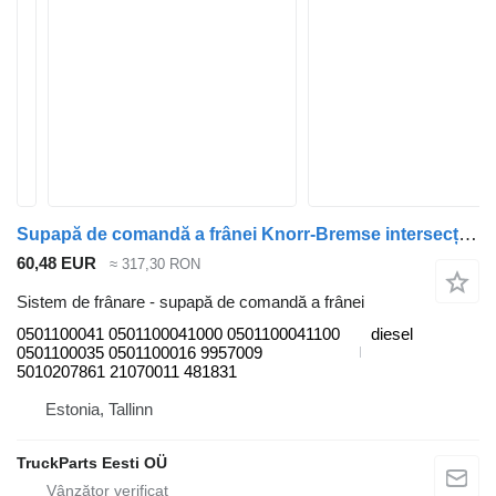
Supapă de comandă a frânei Knorr-Bremse intersecție (01.06-) 0501100041 pentru autobuz Irisbus Arway, Crossway, Crealis, Magelys, Proway, Daily Tourys (2006-)
60,48 EUR
≈ 317,30 RON
Sistem de frânare - supapă de comandă a frânei
0501100041 0501100041000 0501100041100
diesel
0501100035 0501100016 9957009
5010207861 21070011 481831
Estonia, Tallinn
TruckParts Eesti OÜ