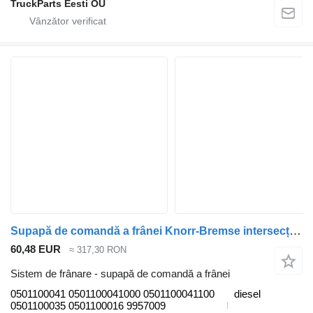
TruckParts Eesti OÜ
Supapă de comandă a frânei Knorr-Bremse intersecție (01.06-) 0501100041 pentru autobuz Irisbus Arway, Crossway, Crealis, Magelys, Proway, Daily Tourys (2006-)
60,48 EUR
≈ 317,30 RON
Sistem de frânare - supapă de comandă a frânei
0501100041 0501100041000 0501100041100
diesel
0501100035 0501100016 9957009