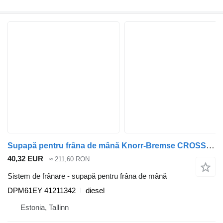
Supapă pentru frâna de mână Knorr-Bremse CROSSWAY (01.06-) DPM61EY pentru autobuz Irisbus Arway, Crossway, Crealis, Magelys, Proway, Daily Tourys (2006-)
40,32 EUR
≈ 211,60 RON
Sistem de frânare - supapă pentru frâna de mână
DPM61EY 41211342
diesel
Estonia, Tallinn