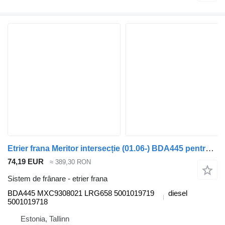
Etrier frana Meritor intersecție (01.06-) BDA445 pentru autobuz Irisbus Arway, Crossway, Crealis, Magelys, Proway, Daily Tourys (2006-)
74,19 EUR
≈ 389,30 RON
Sistem de frânare - etrier frana
BDA445 MXC9308021 LRG658 5001019719
diesel
5001019718
Estonia, Tallinn