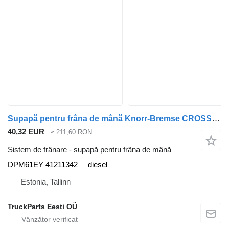
Supapă pentru frâna de mână Knorr-Bremse CROSSWAY (01.06-) DPM61EY pentru autobuz Irisbus Arway, Crossway, Crealis, Magelys, Proway, Daily Tourys (2006-)
40,32 EUR
≈ 211,60 RON
Sistem de frânare - supapă pentru frâna de mână
DPM61EY 41211342
diesel
Estonia, Tallinn
TruckParts Eesti OÜ