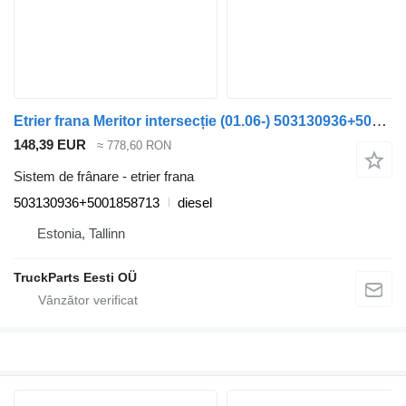
Etrier frana Meritor intersecție (01.06-) 503130936+5001858713 pentru autobuz Irisbus Arway, Crossway, Crealis, Magelys, Proway, Daily Tourys (2006-)
148,39 EUR
≈ 778,60 RON
Sistem de frânare - etrier frana
503130936+5001858713
diesel
Estonia, Tallinn
TruckParts Eesti OÜ