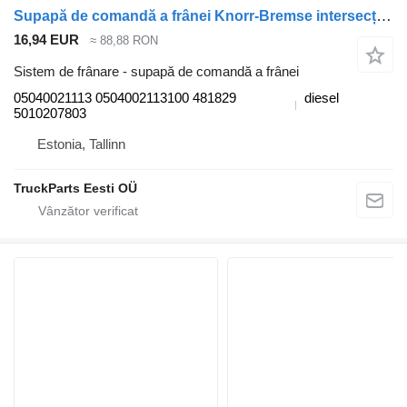
Supapă de comandă a frânei Knorr-Bremse intersecție (01.06-) 05040021113 pentru autobuz Irisbus Arway, Crossway, Crealis, Magelys, Proway, Daily Tourys (2006-)
16,94 EUR
≈ 88,88 RON
Sistem de frânare - supapă de comandă a frânei
05040021113 0504002113100 481829
diesel
5010207803
Estonia, Tallinn
TruckParts Eesti OÜ