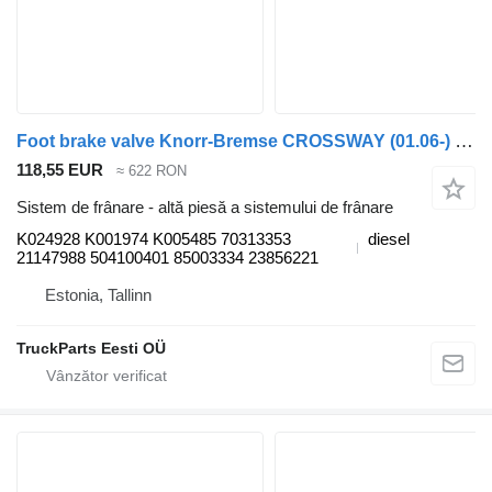
Foot brake valve Knorr-Bremse CROSSWAY (01.06-) K024928 pentru autobuz Irisbus Arway, Crossway, Crealis, Magelys, Proway, Daily Tourys (2006-)
118,55 EUR
≈ 622 RON
Sistem de frânare - altă piesă a sistemului de frânare
K024928 K001974 K005485 70313353
diesel
21147988 504100401 85003334 23856221
Estonia, Tallinn
TruckParts Eesti OÜ