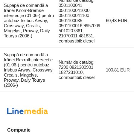
Număr de catalog:
Supapă de comandă a
0501100041
frânei Knorr-Bremse
0501100041000
intersecție (01.06-) pentru
0501100041100
autobuz Irisbus Arway,
0501100035
60,48 EUR
Crossway, Crealis,
0501100016 9957009
Magelys, Proway, Daily
5010207861
Tourys (2006-)
21070011 481831,
combustibil: diesel
Supapă de comandă a
frânei Rexroth intersecție
Număr de catalog:
(01.06-) pentru autobuz
7290 0821300901
Irisbus Arway, Crossway,
100,81 EUR
1827231010,
Crealis, Magelys,
combustibil: diesel
Proway, Daily Tourys
(2006-)
Companie