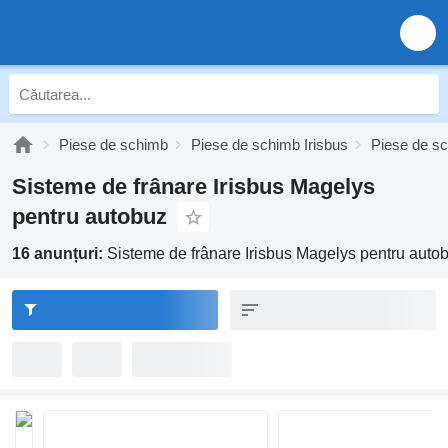
Piese de schimb
Piese de schimb Irisbus
Piese de sc
Sisteme de frânare Irisbus Magelys
pentru autobuz
16 anunțuri:
Sisteme de frânare Irisbus Magelys pentru auto