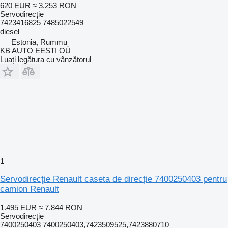
620 EUR
≈ 3.253 RON
Servodirecţie
7423416825 7485022549
diesel
Estonia, Rummu
KB AUTO EESTI OÜ
Luați legătura cu vânzătorul
1
Servodirecţie Renault caseta de direcție 7400250403 pentru
camion Renault
1.495 EUR
≈ 7.844 RON
Servodirecţie
7400250403 7400250403,7423509525,7423880710