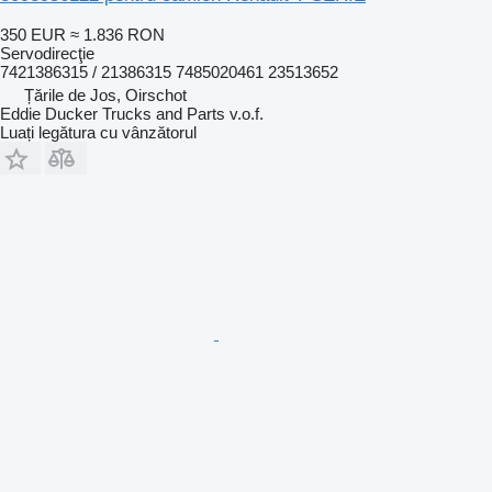
350 EUR
≈ 1.836 RON
Servodirecţie
7421386315 / 21386315 7485020461 23513652
Țările de Jos, Oirschot
Eddie Ducker Trucks and Parts v.o.f.
Luați legătura cu vânzătorul