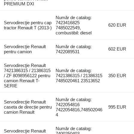
PREMIUM DXI
Număr de catalog:
Servodirecţie pentru cap
7423416825
620 EUR
tractor Renault T (2013-)
7485022549,
combustibil: diesel
Servodirecţie Renault
Număr de catalog:
602 EUR
pentru camion
7422089531
Servodirecţie Renault
7421386315 / 21386315
Număr de catalog:
/ ZF 8098956122 pentru
7421386315 / 21386315
350 EUR
camion Renault T-
7485020461 23513652
SERIE
Număr de catalog:
Servodirecţie Renault
7422054816
caseta de direcție pentru
995 EUR
7422054816,748502046
camion Renault
4
Număr de catalog:
Servodirecţie Renault
7400250403