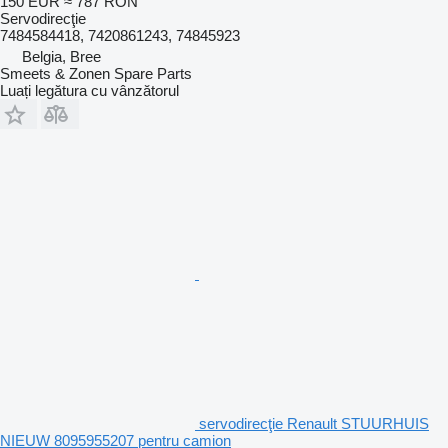
150 EUR
≈ 787 RON
Servodirecţie
7484584418, 7420861243, 74845923
Belgia, Bree
Smeets & Zonen Spare Parts
Luați legătura cu vânzătorul
servodirecţie Renault STUURHUIS
NIEUW 8095955207 pentru camion