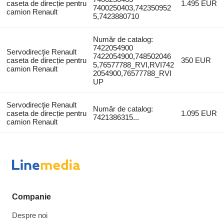
caseta de direcție pentru
1.495 EUR
7400250403,742350952
camion Renault
5,7423880710
Număr de catalog:
7422054900
Servodirecţie Renault
7422054900,748502046
caseta de direcție pentru
350 EUR
5,76577788_RVI,RVI742
camion Renault
2054900,76577788_RVI
UP
Servodirecţie Renault
Număr de catalog:
caseta de direcție pentru
1.095 EUR
7421386315...
camion Renault
Companie
Despre noi