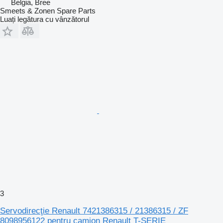
Belgia, Bree
Smeets & Zonen Spare Parts
Luați legătura cu vânzătorul
3
Servodirecţie Renault 7421386315 / 21386315 / ZF
8098956122 pentru camion Renault T-SERIE