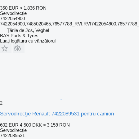
350 EUR
≈ 1.836 RON
Servodirecţie
7422054900
7422054900,7485020465,76577788_RVI,RVI7422054900,7657778
Țările de Jos, Veghel
BAS Parts & Tyres
Luați legătura cu vânzătorul
2
Servodirecţie Renault 7422089531 pentru camion
602 EUR
4.500 DKK
≈ 3.159 RON
Servodirecţie
7422089531