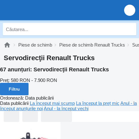
Piese de schimb
Piese de schimb Renault Trucks
Sus
Servodirecţii Renault Trucks
67 anunțuri:
Servodirecţii Renault Trucks
Preţ:
580 RON - 7.900 RON
Filtru
Ordonează
:
Data publicării
Data publicării
La început mai scump
La început la preț mic
Anul - la
început anunțurile noi
Anul - la început vechi