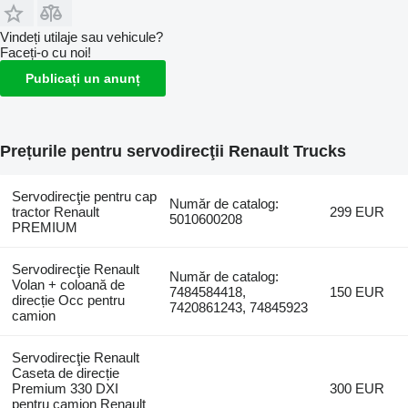
Vindeți utilaje sau vehicule?
Faceți-o cu noi!
Publicați un anunț
Prețurile pentru servodirecţii Renault Trucks
Servodirecţie pentru cap
Număr de catalog:
tractor Renault
299 EUR
5010600208
PREMIUM
Servodirecţie Renault
Număr de catalog:
Volan + coloană de
7484584418,
150 EUR
direcție Occ pentru
7420861243, 74845923
camion
Servodirecţie Renault
Caseta de direcție
Premium 330 DXI
300 EUR
pentru camion Renault