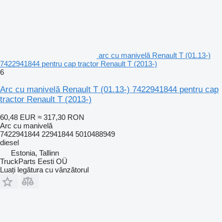
arc cu manivelă Renault T (01.13-)
7422941844 pentru cap tractor Renault T (2013-)
6
Arc cu manivelă Renault T (01.13-) 7422941844 pentru cap
tractor Renault T (2013-)
60,48 EUR
≈ 317,30 RON
Arc cu manivelă
7422941844 22941844 5010488949
diesel
Estonia, Tallinn
TruckParts Eesti OÜ
Luați legătura cu vânzătorul