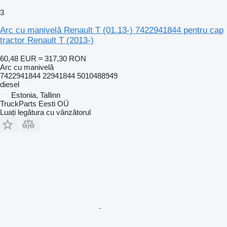
3
Arc cu manivelă Renault T (01.13-) 7422941844 pentru cap
tractor Renault T (2013-)
60,48 EUR
≈ 317,30 RON
Arc cu manivelă
7422941844 22941844 5010488949
diesel
Estonia, Tallinn
TruckParts Eesti OÜ
Luați legătura cu vânzătorul