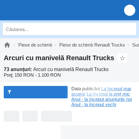
Piese de schimb
Piese de schimb Renault Trucks
Sus
Arcuri cu manivelă Renault Trucks
73 anunțuri:
Arcuri cu manivelă Renault Trucks
Preţ:
150 RON - 1.100 RON
Data publicării
La început mai
scump
La început la preț mic
Anul - la început anunțurile noi
Anul - la început vechi