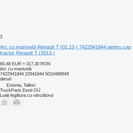
3
Arc cu manivelă Renault T (01.13-) 7422941844 pentru cap
tractor Renault T (2013-)
60,48 EUR
≈ 317,30 RON
Arc cu manivelă
7422941844 22941844 5010488949
diesel
Estonia, Tallinn
TruckParts Eesti OÜ
Luați legătura cu vânzătorul