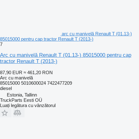
arc cu manivelă Renault T (01.13-)
85015000 pentru cap tractor Renault T (2013-)
7
Arc cu manivelă Renault T (01.13-) 85015000 pentru cap
tractor Renault T (2013-)
87,90 EUR
≈ 461,20 RON
Arc cu manivelă
85015000 5010600024 7422477209
diesel
Estonia, Tallinn
TruckParts Eesti OÜ
Luați legătura cu vânzătorul