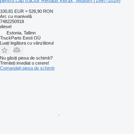
pentru cap tractor Renault Kerax, Midlum (1997-2014)
100,81 EUR
≈ 528,90 RON
Arc cu manivelă
7482250918
diesel
Estonia, Tallinn
TruckParts Eesti OÜ
Luați legătura cu vânzătorul
Nu găsiți piesa de schimb?
Trimiteți imediat o cerere!
Comandați piesa de schimb