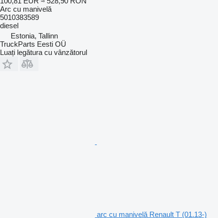
100,81 EUR
≈ 528,90 RON
Arc cu manivelă
5010383589
diesel
Estonia, Tallinn
TruckParts Eesti OÜ
Luați legătura cu vânzătorul
arc cu manivelă Renault T (01.13-)