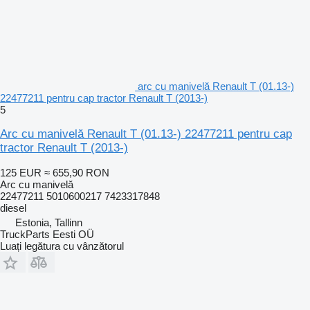
arc cu manivelă Renault T (01.13-)
22477211 pentru cap tractor Renault T (2013-)
5
Arc cu manivelă Renault T (01.13-) 22477211 pentru cap
tractor Renault T (2013-)
125 EUR
≈ 655,90 RON
Arc cu manivelă
22477211 5010600217 7423317848
diesel
Estonia, Tallinn
TruckParts Eesti OÜ
Luați legătura cu vânzătorul