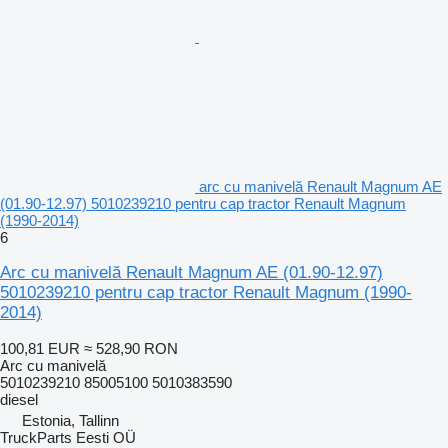
arc cu manivelă Renault Magnum AE
(01.90-12.97) 5010239210 pentru cap tractor Renault Magnum
(1990-2014)
6
Arc cu manivelă Renault Magnum AE (01.90-12.97)
5010239210 pentru cap tractor Renault Magnum (1990-
2014)
100,81 EUR
≈ 528,90 RON
Arc cu manivelă
5010239210 85005100 5010383590
diesel
Estonia, Tallinn
TruckParts Eesti OÜ