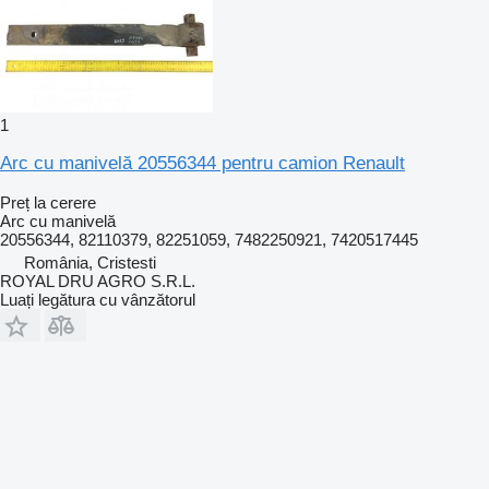
1
Arc cu manivelă 20556344 pentru camion Renault
Preț la cerere
Arc cu manivelă
20556344, 82110379, 82251059, 7482250921, 7420517445
România, Cristesti
ROYAL DRU AGRO S.R.L.
Luați legătura cu vânzătorul