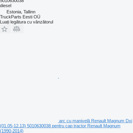
5010630038
diesel
Estonia, Tallinn
TruckParts Eesti OÜ
Luați legătura cu vânzătorul
arc cu manivelă Renault Magnum Dxi
(01.05-12.13) 5010630038 pentru cap tractor Renault Magnum
(1990-2014)