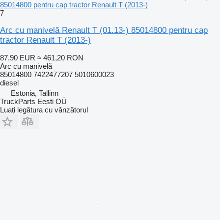
85014800 pentru cap tractor Renault T (2013-)
7
Arc cu manivelă Renault T (01.13-) 85014800 pentru cap
tractor Renault T (2013-)
87,90 EUR
≈ 461,20 RON
Arc cu manivelă
85014800 7422477207 5010600023
diesel
Estonia, Tallinn
TruckParts Eesti OÜ
Luați legătura cu vânzătorul