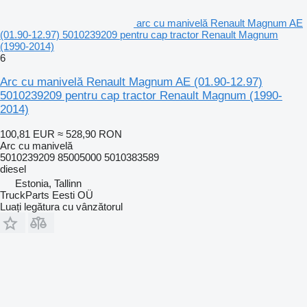
arc cu manivelă Renault Magnum AE
(01.90-12.97) 5010239209 pentru cap tractor Renault Magnum
(1990-2014)
6
Arc cu manivelă Renault Magnum AE (01.90-12.97)
5010239209 pentru cap tractor Renault Magnum (1990-
2014)
100,81 EUR
≈ 528,90 RON
Arc cu manivelă
5010239209 85005000 5010383589
diesel
Estonia, Tallinn
TruckParts Eesti OÜ
Luați legătura cu vânzătorul