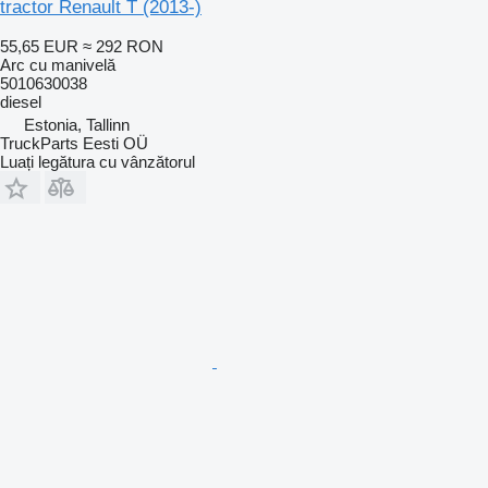
tractor Renault T (2013-)
55,65 EUR
≈ 292 RON
Arc cu manivelă
5010630038
diesel
Estonia, Tallinn
TruckParts Eesti OÜ
Luați legătura cu vânzătorul