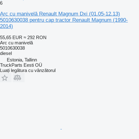
6
Arc cu manivelă Renault Magnum Dxi (01.05-12.13)
5010630038 pentru cap tractor Renault Magnum (1990-
2014)
55,65 EUR
≈ 292 RON
Arc cu manivelă
5010630038
diesel
Estonia, Tallinn
TruckParts Eesti OÜ
Luați legătura cu vânzătorul