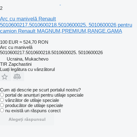
2
Arc cu manivelă Renault
5010600217.5010600218.5010600025. 5010600026 pentru
camion Renault MAGNUM,PREMIUM,RANGE.GAMA
100 EUR
≈ 524,70 RON
Arc cu manivelă
5010600217.5010600218.5010600025. 5010600026
Ucraina, Mukachevo
TIR Zapchastini
Luați legătura cu vânzătorul
Cum ați descrie pe scurt portalul nostru?
portal de anunțuri pentru utilaje speciale
vânzător de utilaje speciale
producător de utilaje speciale
nu există un răspuns corect
Alegeți răspunsul