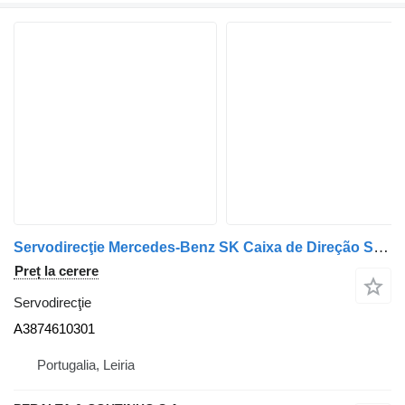
Servodirecţie Mercedes-Benz SK Caixa de Direção SK 8x4 LS7 A3874610301 pentru camion
Preț la cerere
Servodirecţie
A3874610301
Portugalia, Leiria