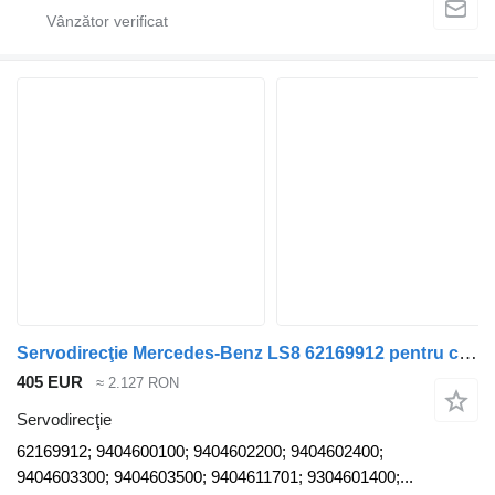
Servodirecţie Mercedes-Benz LS8 62169912 pentru cap tractor Mercedes-Benz Actros MP2, MP3
405 EUR
≈ 2.127 RON
Servodirecţie
62169912; 9404600100; 9404602200; 9404602400;
9404603300; 9404603500; 9404611701; 9304601400;...