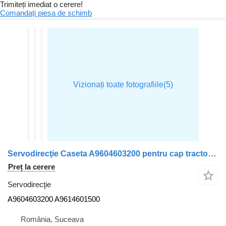
Trimiteți imediat o cerere!
Comandați piesa de schimb
Servodirecţie Caseta A9604603200 pentru cap tractor Mercedes-Benz ACTROS MP4
Preț la cerere
Servodirecţie
A9604603200 A9614601500
România, Suceava