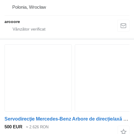
Polonia, Wrocław
arcoore
Servodirecţie Mercedes-Benz Arbore de direcție/axă trasă Occ NR 4/11 DL-7.5 Mercedes A6483900408 pentru camion
500 EUR
≈ 2.626 RON