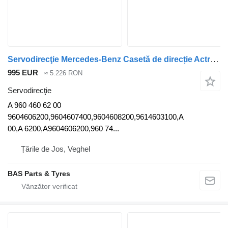
Servodirecţie Mercedes-Benz Casetă de direcție Actros MP5 Mercedes A 960 460 62 00 pentru camion
995 EUR
≈ 5.226 RON
Servodirecţie
A 960 460 62 00
9604606200,9604607400,9604608200,9614603100,A
00,A 6200,A9604606200,960 74...
Țările de Jos, Veghel
BAS Parts & Tyres