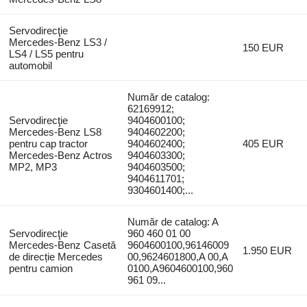
Servodirecţie
Mercedes-Benz LS3 /
150 EUR
LS4 / LS5 pentru
automobil
Număr de catalog:
62169912;
Servodirecţie
9404600100;
Mercedes-Benz LS8
9404602200;
pentru cap tractor
9404602400;
405 EUR
Mercedes-Benz Actros
9404603300;
MP2, MP3
9404603500;
9404611701;
9304601400;...
Număr de catalog: A
Servodirecţie
960 460 01 00
Mercedes-Benz Casetă
9604600100,96146009
1.950 EUR
de direcție Mercedes
00,9624601800,A 00,A
pentru camion
0100,A9604600100,960
961 09...