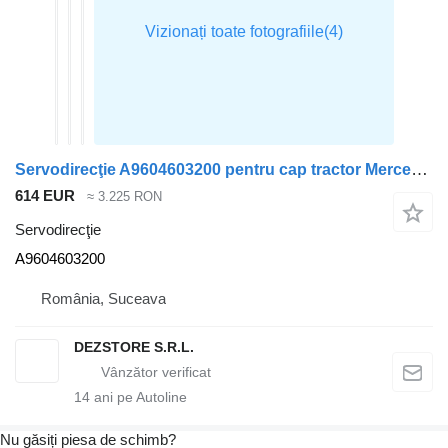
Servodirecţie A9604603200 pentru cap tractor Mercedes-Benz ACTROS MP4
614 EUR
≈ 3.225 RON
Servodirecţie
A9604603200
România, Suceava
DEZSTORE S.R.L.
14
ani pe Autoline
Nu găsiți piesa de schimb?