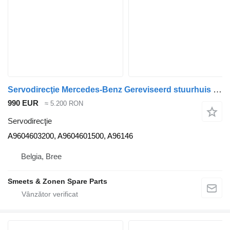
Servodirecţie Mercedes-Benz Gereviseerd stuurhuis Mercedes Actros MP4 A9604603200 pentru camion
990 EUR
≈ 5.200 RON
Servodirecţie
A9604603200, A9604601500, A96146
Belgia, Bree
Smeets & Zonen Spare Parts