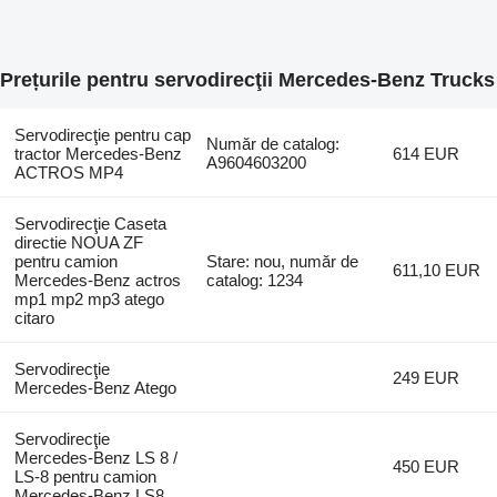
Prețurile pentru servodirecţii Mercedes-Benz Trucks
Servodirecţie pentru cap
Număr de catalog:
tractor Mercedes-Benz
614 EUR
A9604603200
ACTROS MP4
Servodirecţie Caseta
directie NOUA ZF
pentru camion
Stare: nou, număr de
611,10 EUR
Mercedes-Benz actros
catalog: 1234
mp1 mp2 mp3 atego
citaro
Servodirecţie
249 EUR
Mercedes-Benz Atego
Servodirecţie
Mercedes-Benz LS 8 /
450 EUR
LS-8 pentru camion
Mercedes-Benz LS8