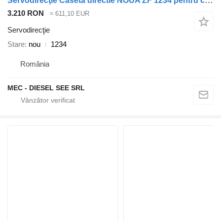
Servodirecţie Caseta directie NOUA ZF 1234 pentru camion Mercedes-Benz actros mp1 mp2 mp3 atego citaro
3.210 RON
≈ 611,10 EUR
Servodirecţie
Stare
nou
1234
România
MEC - DIESEL SEE SRL