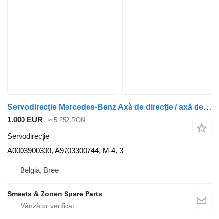
Servodirecţie Mercedes-Benz Axă de direcție / axă de ghidare Occ M-4,3LA/C17.5 Mercedes A0003900300 pentru camion
1.000 EUR
≈ 5.252 RON
Servodirecţie
A0003900300, A9703300744, M-4, 3
Belgia, Bree
Smeets & Zonen Spare Parts