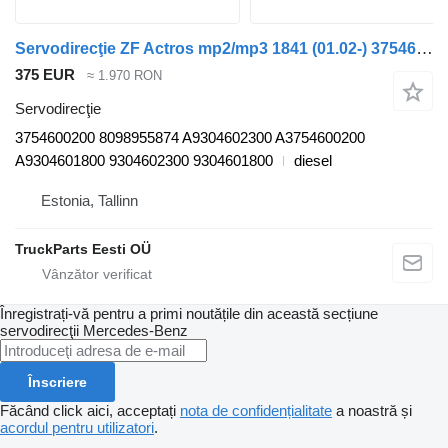
Servodirecţie ZF Actros mp2/mp3 1841 (01.02-) 3754600200 pentru cap tractor Mercedes-Benz Actros, Axor MP1, MP2, MP3 (1996-2014)
375 EUR
≈ 1.970 RON
Servodirecţie
3754600200 8098955874 A9304602300 A3754600200
A9304601800 9304602300 9304601800
diesel
Estonia, Tallinn
TruckParts Eesti OÜ
Înregistrați-vă pentru a primi noutățile din această secțiune
servodirecţii
Mercedes-Benz
Înscriere
Făcând click aici, acceptați
nota de confidențialitate
a noastră și
acordul pentru utilizatori
.