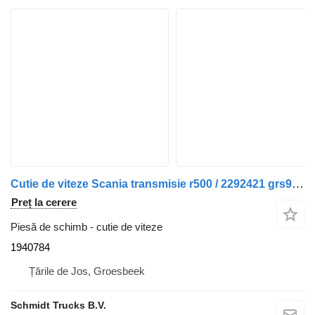
Cutie de viteze Scania transmisie r500 / 2292421 grs905r manuală euro 5 1940784 pentru camion
Preț la cerere
Piesă de schimb - cutie de viteze
1940784
Țările de Jos, Groesbeek
Schmidt Trucks B.V.