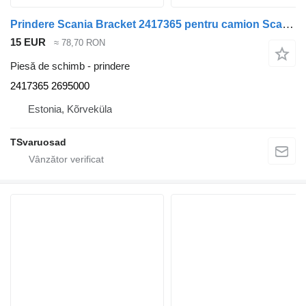
Prindere Scania Bracket 2417365 pentru camion Scania R500
15 EUR
≈ 78,70 RON
Piesă de schimb - prindere
2417365 2695000
Estonia, Kõrveküla
TSvaruosad