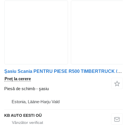
Şasiu Scania PENTRU PIESE R500 TIMBERTRUCK / CR19 CABINĂ HIGHLINE / / CUTIE DE VITEZE GRS90 pentru camion
Preț la cerere
Piesă de schimb - şasiu
Estonia, Lääne-Harju Vald
KB AUTO EESTI OÜ