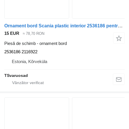
Ornament bord Scania plastic interior 2536186 pentru camion Scania R500
15 EUR
≈ 78,70 RON
Piesă de schimb - ornament bord
2536186 2116922
Estonia, Kõrveküla
TSvaruosad