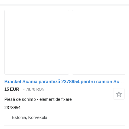
Bracket Scania paranteză 2378954 pentru camion Scania R500
15 EUR
≈ 78,70 RON
Piesă de schimb - element de fixare
2378954
Estonia, Kõrveküla