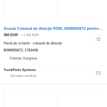
Scania Coloană de direcție R500, 8098955872 pentru camion Scania R500
350 EUR
≈ 1.836 RON
Piesă de schimb - coloană de direcție
8098955872, 1783436
Polonia, Kargowa
TruckParts Systems