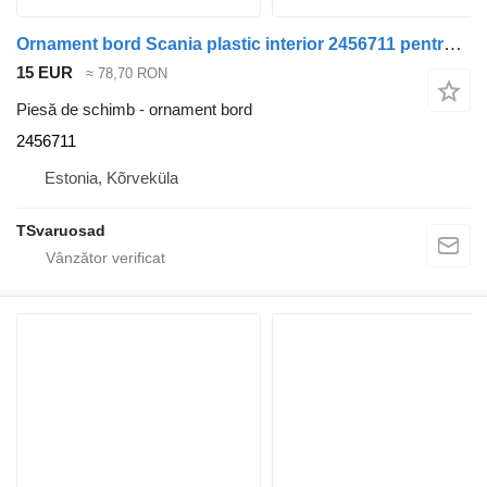
Ornament bord Scania plastic interior 2456711 pentru camion Scania R500
15 EUR
≈ 78,70 RON
Piesă de schimb - ornament bord
2456711
Estonia, Kõrveküla
TSvaruosad