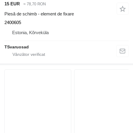
15 EUR
≈ 78,70 RON
Piesă de schimb - element de fixare
2400605
Estonia, Kõrveküla
TSvaruosad