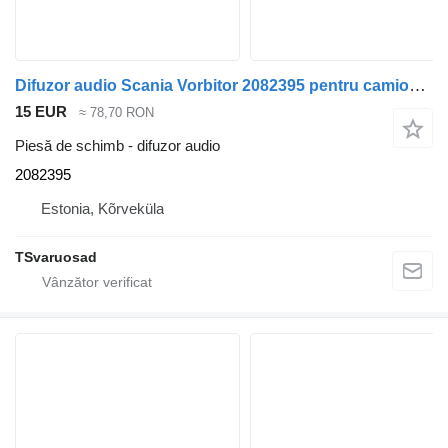
Difuzor audio Scania Vorbitor 2082395 pentru camion Scania R500
15 EUR
≈ 78,70 RON
Piesă de schimb - difuzor audio
2082395
Estonia, Kõrveküla
TSvaruosad