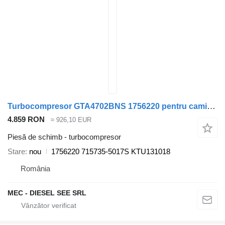
Turbocompresor GTA4702BNS 1756220 pentru camion Scania P500 R500
4.859 RON
≈ 926,10 EUR
Piesă de schimb - turbocompresor
Stare
nou
1756220 715735-5017S KTU131018
România
MEC - DIESEL SEE SRL