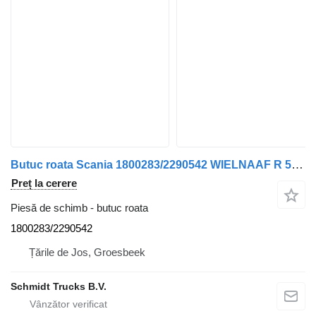
Butuc roata Scania 1800283/2290542 WIELNAAF R 500 EURO 6 pentru camion
Preț la cerere
Piesă de schimb - butuc roata
1800283/2290542
Țările de Jos, Groesbeek
Schmidt Trucks B.V.