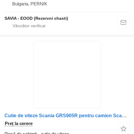
Bulgaria, PERNIK
SAVIA - EOOD (Rezervni chasti)
Cutie de viteze Scania GRS905R pentru camion Scania R500
Preț la cerere
Piesă de schimb - cutie de viteze