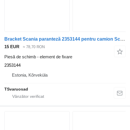
Bracket Scania paranteză 2353144 pentru camion Scania R500
15 EUR
≈ 78,70 RON
Piesă de schimb - element de fixare
2353144
Estonia, Kõrveküla
TSvaruosad