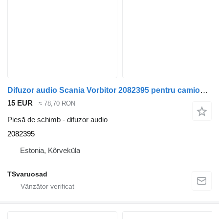
Difuzor audio Scania Vorbitor 2082395 pentru camion Scania R500
15 EUR
≈ 78,70 RON
Piesă de schimb - difuzor audio
2082395
Estonia, Kõrveküla
TSvaruosad