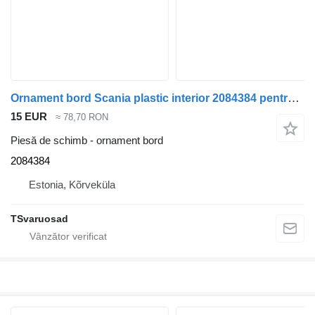
Ornament bord Scania plastic interior 2084384 pentru camion Scania R500
15 EUR
≈ 78,70 RON
Piesă de schimb - ornament bord
2084384
Estonia, Kõrveküla
TSvaruosad