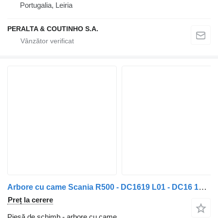
Portugalia, Leiria
PERALTA & COUTINHO S.A.
Arbore cu came Scania R500 - DC1619 L01 - DC16 1523422 1523423 pentru camion Scania R500
Preț la cerere
Piesă de schimb - arbore cu came