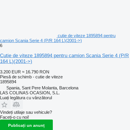
cutie de viteze 1895894 pentru
camion Scania Serie 4 (P/R 164 L)(2001->)
6
Cutie de viteze 1895894 pentru camion Scania Serie 4 (P/R
164 L)(2001->)
3.200 EUR
≈ 16.790 RON
Piesă de schimb - cutie de viteze
1895894
Spania, Sant Pere Molanta, Barcelona
LAS COLINAS OCASION, S.L.
Luați legătura cu vânzătorul
Vindeți utilaje sau vehicule?
Faceți-o cu noi!
Publicați un anunț