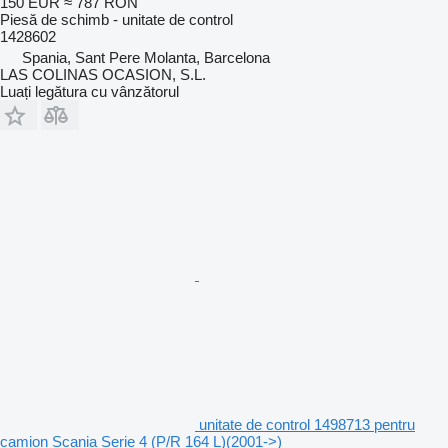
150 EUR
≈ 787 RON
Piesă de schimb - unitate de control
1428602
Spania, Sant Pere Molanta, Barcelona
LAS COLINAS OCASION, S.L.
Luați legătura cu vânzătorul
unitate de control 1498713 pentru
camion Scania Serie 4 (P/R 164 L)(2001->)