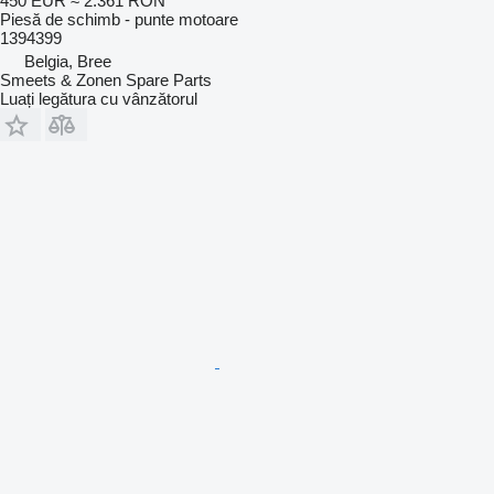
450 EUR
≈ 2.361 RON
Piesă de schimb - punte motoare
1394399
Belgia, Bree
Smeets & Zonen Spare Parts
Luați legătura cu vânzătorul