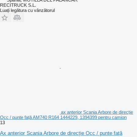
RECITRUCK S.L.
Luați legătura cu vânzătorul
ax anterior Scania Arbore de direcție
Occ / punte față AM740 R164 1444229, 1394399 pentru camion
13
Ax anterior Scania Arbore de direcție Occ / punte față