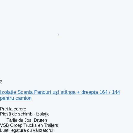
3
Izolaţie Scania Panouri uși stânga + dreapta 164 / 144
pentru camion
Preț la cerere
Piesă de schimb - izolaţie
Țările de Jos, Druten
VSB Groep Trucks en Trailers
Luați legătura cu vânzătorul