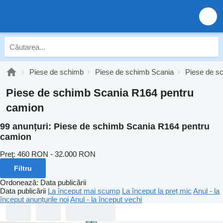
Piese de schimb
Piese de schimb Scania
Piese de s
Piese de schimb Scania R164 pentru
camion
99 anunțuri:
Piese de schimb Scania R164 pentru
camion
Preţ:
460 RON - 32.000 RON
Filtru
Ordonează
:
Data publicării
Data publicării
La început mai scump
La început la preț mic
Anul - la
început anunțurile noi
Anul - la început vechi