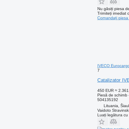
Nu găsiți piesa 
Trimiteți imediat 
Comandați piesa
IVECO Eurocarg
7
Catalizator I
450 EUR
≈ 2.36
Piesă de schimb -
504135192
Lituania, Šiaul
Vaidoto Stravins
Luați legătura cu