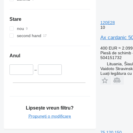
Stare
120E28
10
nou
second hand
Ax cardanic 5
400 EUR
≈ 2.09
Piesă de schimb 
Anul
504151732
Lituania, Šiaul
Vaidoto Stravins
–
Luați legătura cu
Lipsește vreun filtru?
Propuneți o modificare
75,120,150