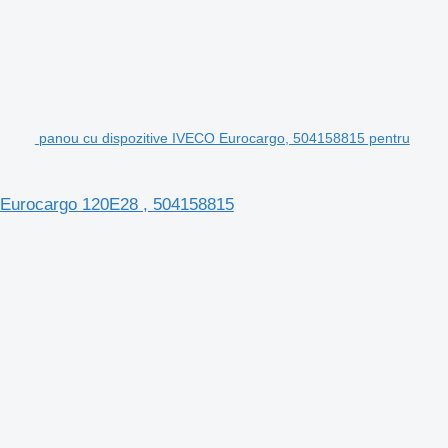
panou cu dispozitive IVECO Eurocargo, 504158815 pentru
 Eurocargo 120E28 , 504158815