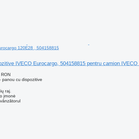
rocargo 120E28 , 504158815
ozitive IVECO Eurocargo, 504158815 pentru camion IVECO
6 RON
 panou cu dispozitive
ių raj.
ko įmonė
 vânzătorul