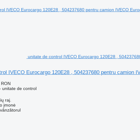
unitate de control IVECO Eurocargo 120E28 , 5042376
ntrol IVECO Eurocargo 120E28 , 504237680 pentru camion 
7 RON
 unitate de control
ių raj.
ko įmonė
 vânzătorul