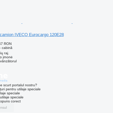
 camion IVECO Eurocargo 120E28
247 RON
- cabină
ių raj.
ko įmonė
 vânzătorul
e scurt portalul nostru?
uri pentru utilaje speciale
laje speciale
tilaje speciale
ăspuns corect
unsul