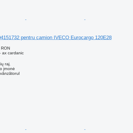
04151732 pentru camion IVECO Eurocargo 120E28
9 RON
- ax cardanic
ių raj.
ko įmonė
 vânzătorul