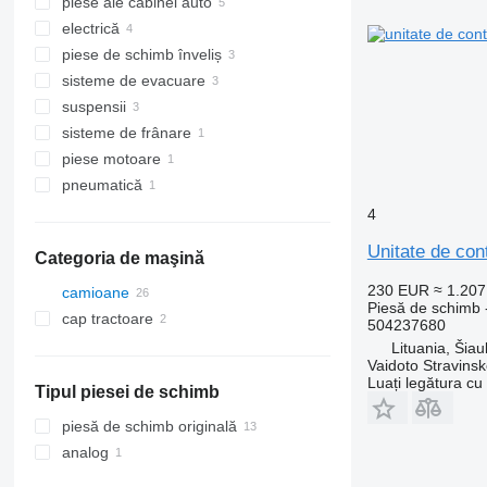
piese ale cabinei auto
cutii de viteze
electrică
punţi motoare
cabine
piese de schimb înveliș
axuri cardanice
izolaţii
unităţi de control
sisteme de evacuare
panouri cu dispozitive
bare de protecţie
suspensii
silențiatoare
sisteme de frânare
catalizatoare
amortizoare
piese motoare
pompe Adblue
servodirecţii
etriere frana
pneumatică
întinzătoare servodirecţie
motoare
acumulatoare frână
4
Unitate de co
Categoria de maşină
230 EUR
≈ 1.20
camioane
Piesă de schimb -
cap tractoare
504237680
Lituania, Šiaul
Vaidoto Stravins
Luați legătura cu
Tipul piesei de schimb
piesă de schimb originală
analog