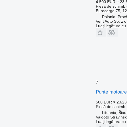
4.500 EUR
≈ 23
Piesă de schimb 
Eurocargo 75, 12
Polonia, Proc
Vent Auto Sp. z o
Luați legătura cu
7
Punte motoare
500 EUR
≈ 2.62
Piesă de schimb 
Lituania, Šiaul
Vaidoto Stravins
Luați legătura cu