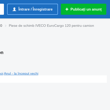
Întrare / Înregistrare
Publicați un anunț
20
Piese de schimb IVECO EuroCargo 120 pentru camion
on
noi
Anul - la început vechi