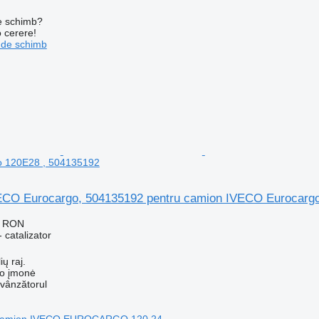
de schimb?
o cerere!
 de schimb
o 120E28 , 504135192
VECO Eurocargo, 504135192 pentru camion IVECO Eurocarg
1 RON
 catalizator
ių raj.
ko įmonė
 vânzătorul