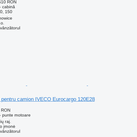
.610 RON
- cabină
0, 150
howice
.o.
 vânzătorul
 pentru camion IVECO Eurocargo 120E28
3 RON
- punte motoare
ių raj.
ko įmonė
 vânzătorul