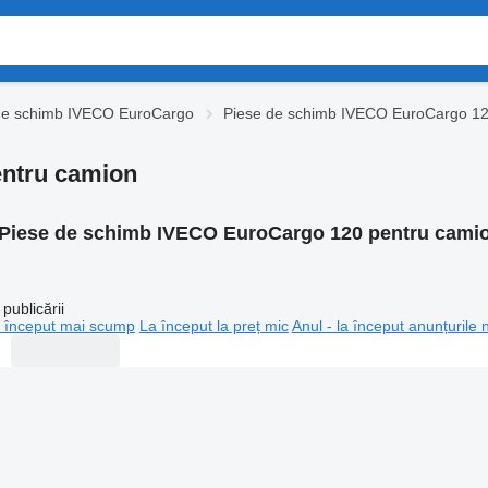
de schimb IVECO EuroCargo
Piese de schimb IVECO EuroCargo 1
ntru camion
Piese de schimb IVECO EuroCargo 120 pentru cami
publicării
 început mai scump
La început la preț mic
Anul - la început anunțurile 