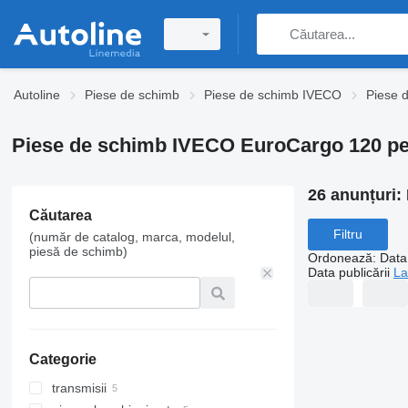
Autoline
Piese de schimb
Piese de schimb IVECO
Piese 
Piese de schimb IVECO EuroCargo 120 pe
26 anunțuri:
Căutarea
Filtru
(număr de catalog, marca, modelul,
piesă de schimb)
Ordonează
:
Data 
Data publicării
La
Categorie
transmisii