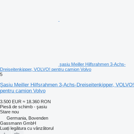
şasiu Meiller Hilfsrahmen 3-Achs-
Dreiseitenkipper, VOLVO! pentru camion Volvo
5
Şasiu Meiller Hilfsrahmen 3-Achs-Dreiseitenkipper, VOLVO!
pentru camion Volvo
3.500 EUR
≈ 18.360 RON
Piesă de schimb - şasiu
Stare
nou
Germania, Bovenden
Gassmann GmbH
Luați legătura cu vânzătorul