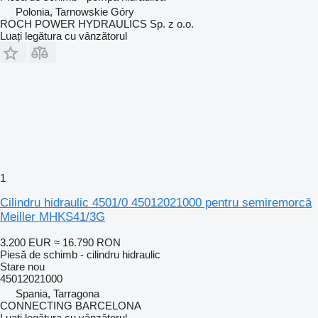
Polonia, Tarnowskie Góry
ROCH POWER HYDRAULICS Sp. z o.o.
Luați legătura cu vânzătorul
1
Cilindru hidraulic 4501/0 45012021000 pentru semiremorcă
Meiller MHKS41/3G
3.200 EUR
≈ 16.790 RON
Piesă de schimb - cilindru hidraulic
Stare
nou
45012021000
Spania, Tarragona
CONNECTING BARCELONA
Luați legătura cu vânzătorul