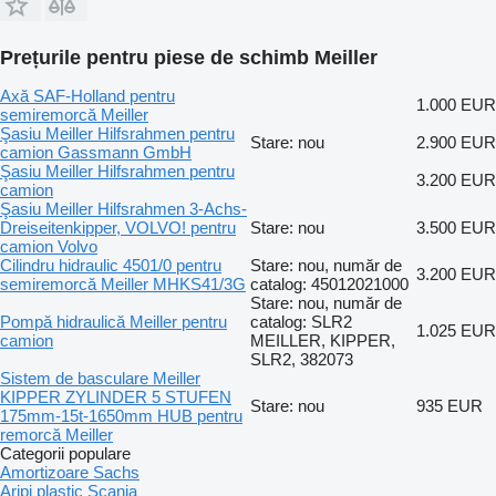
Prețurile pentru piese de schimb Meiller
Axă SAF-Holland pentru
1.000 EUR
semiremorcă Meiller
Şasiu Meiller Hilfsrahmen pentru
Stare: nou
2.900 EUR
camion Gassmann GmbH
Şasiu Meiller Hilfsrahmen pentru
3.200 EUR
camion
Şasiu Meiller Hilfsrahmen 3-Achs-
Dreiseitenkipper, VOLVO! pentru
Stare: nou
3.500 EUR
camion Volvo
Cilindru hidraulic 4501/0 pentru
Stare: nou, număr de
3.200 EUR
semiremorcă Meiller MHKS41/3G
catalog: 45012021000
Stare: nou, număr de
Pompă hidraulică Meiller pentru
catalog: SLR2
1.025 EUR
camion
MEILLER, KIPPER,
SLR2, 382073
Sistem de basculare Meiller
KIPPER ZYLINDER 5 STUFEN
Stare: nou
935 EUR
175mm-15t-1650mm HUB pentru
remorcă Meiller
Categorii populare
Amortizoare Sachs
Aripi plastic Scania