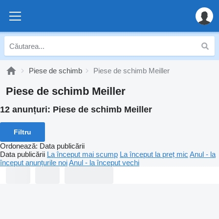
Piese de schimb
Piese de schimb Meiller
Piese de schimb Meiller
12 anunțuri:
Piese de schimb Meiller
Filtru
Ordonează
:
Data publicării
Data publicării
La început mai scump
La început la preț mic
Anul - la
început anunțurile noi
Anul - la început vechi