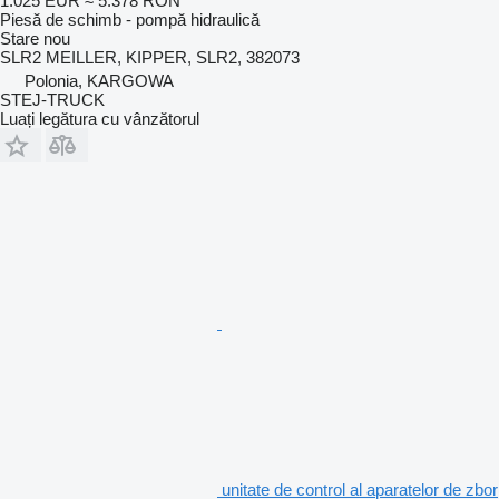
1.025 EUR
≈ 5.378 RON
Piesă de schimb - pompă hidraulică
Stare
nou
SLR2 MEILLER, KIPPER, SLR2, 382073
Polonia, KARGOWA
STEJ-TRUCK
Luați legătura cu vânzătorul
unitate de control al aparatelor de zbor