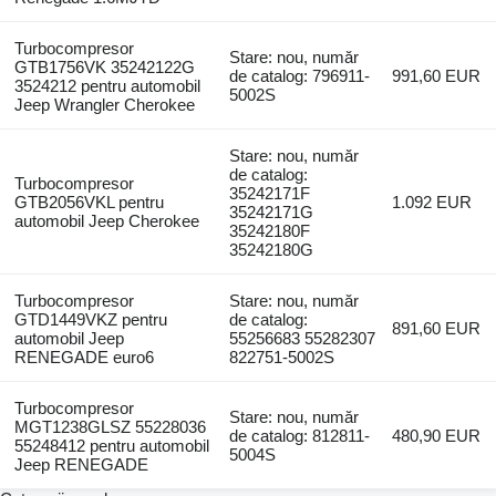
Turbocompresor
Stare: nou, număr
GTB1756VK 35242122G
de catalog: 796911-
991,60 EUR
3524212 pentru automobil
5002S
Jeep Wrangler Cherokee
Stare: nou, număr
de catalog:
Turbocompresor
35242171F
GTB2056VKL pentru
1.092 EUR
35242171G
automobil Jeep Cherokee
35242180F
35242180G
Turbocompresor
Stare: nou, număr
GTD1449VKZ pentru
de catalog:
891,60 EUR
automobil Jeep
55256683 55282307
RENEGADE euro6
822751-5002S
Turbocompresor
Stare: nou, număr
MGT1238GLSZ 55228036
de catalog: 812811-
480,90 EUR
55248412 pentru automobil
5004S
Jeep RENEGADE