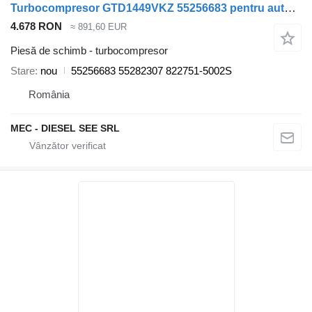
Turbocompresor GTD1449VKZ 55256683 pentru automobil Jeep RENEGADE euro6
4.678 RON
≈ 891,60 EUR
Piesă de schimb - turbocompresor
Stare
nou
55256683 55282307 822751-5002S
România
MEC - DIESEL SEE SRL