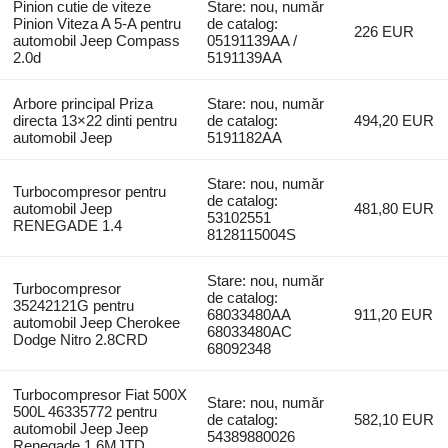
Pinion cutie de viteze
Stare: nou, număr
Pinion Viteza A 5-A pentru
de catalog:
226 EUR
automobil Jeep Compass
05191139AA /
2.0d
5191139AA
Arbore principal Priza
Stare: nou, număr
directa 13×22 dinti pentru
de catalog:
494,20 EUR
automobil Jeep
5191182AA
Stare: nou, număr
Turbocompresor pentru
de catalog:
automobil Jeep
481,80 EUR
53102551
RENEGADE 1.4
8128115004S
Stare: nou, număr
Turbocompresor
de catalog:
35242121G pentru
68033480AA
911,20 EUR
automobil Jeep Cherokee
68033480AC
Dodge Nitro 2.8CRD
68092348
Turbocompresor Fiat 500X
Stare: nou, număr
500L 46335772 pentru
de catalog:
582,10 EUR
automobil Jeep Jeep
54389880026
Renegade 1.6MJTD