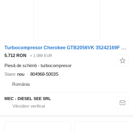
Turbocompresor Cherokee GTB2056VK 35242169F 68148161AA 804968-5003S pentru automobil Jeep Cherokee
5.712 RON
≈ 1.089 EUR
Piesă de schimb - turbocompresor
Stare
nou
804968-5003S
România
MEC - DIESEL SEE SRL