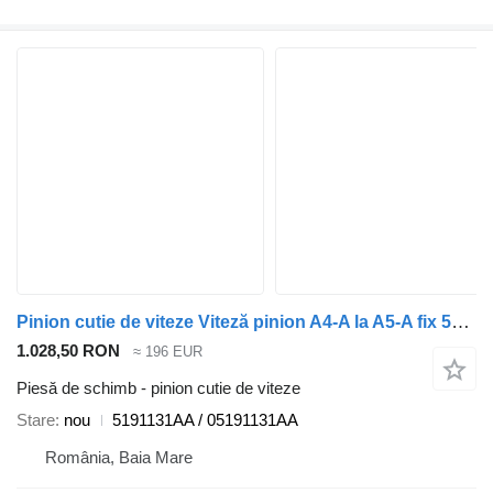
Pinion cutie de viteze Viteză pinion A4-A la A5-A fix 5191131AA / 05191131AA pentru automobil Jeep Compass 2.0D
1.028,50 RON
≈ 196 EUR
Piesă de schimb - pinion cutie de viteze
Stare
nou
5191131AA / 05191131AA
România, Baia Mare