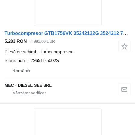
Turbocompresor GTB1756VK 35242122G 3524212 796911-5002S pentru automobil Jeep Wrangler Cherokee
5.203 RON
≈ 991,60 EUR
Piesă de schimb - turbocompresor
Stare
nou
796911-5002S
România
MEC - DIESEL SEE SRL