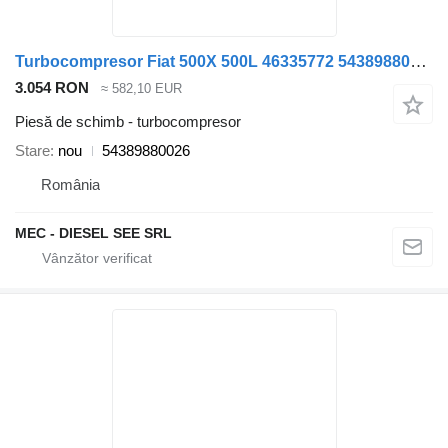
Turbocompresor Fiat 500X 500L 46335772 54389880026 pentru automobil Jeep Jeep Renegade 1.6MJTD
3.054 RON
≈ 582,10 EUR
Piesă de schimb - turbocompresor
Stare
nou
54389880026
România
MEC - DIESEL SEE SRL