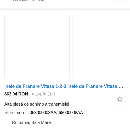
Inele de Franare Viteza 1-2-3 Inele de Franare Viteza 1-2-3 K 068000008AA/ pentru automobil Jeep
863,94 RON
≈ 164,70 EUR
Altă piesă de schimb a transmisiei
Stare
nou
068000008AA/ 68000008AA
România, Baia Mare