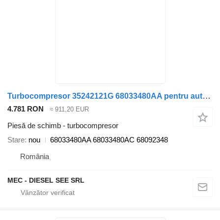
Turbocompresor 35242121G 68033480AA pentru automobil Jeep Cherokee Dodge Nitro 2.8CRD
4.781 RON
≈ 911,20 EUR
Piesă de schimb - turbocompresor
Stare
nou
68033480AA 68033480AC 68092348
România
MEC - DIESEL SEE SRL