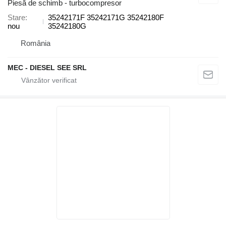
Piesă de schimb - turbocompresor
Stare
35242171F 35242171G 35242180F
nou
35242180G
România
MEC - DIESEL SEE SRL