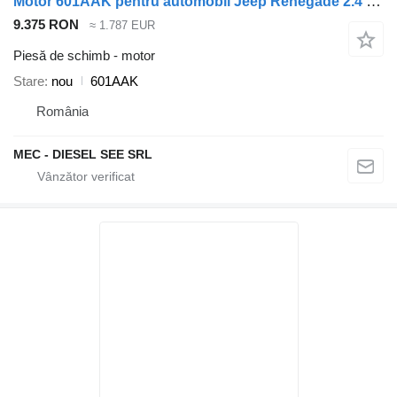
Motor 601AAK pentru automobil Jeep Renegade 2.4 MultiAir
9.375 RON
≈ 1.787 EUR
Piesă de schimb - motor
Stare
nou
601AAK
România
MEC - DIESEL SEE SRL