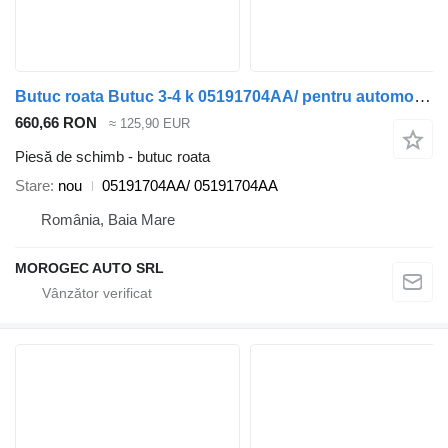
Butuc roata Butuc 3-4 k 05191704AA/ pentru automobil Jeep Compass 2.0d
660,66 RON
≈ 125,90 EUR
Piesă de schimb - butuc roata
Stare
nou
05191704AA/ 05191704AA
România, Baia Mare
MOROGEC AUTO SRL