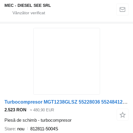
MEC - DIESEL SEE SRL
Turbocompresor MGT1238GLSZ 55228036 55248412 812811-5004S pentru automobil Jeep RENEGADE
2.523 RON
≈ 480,90 EUR
Piesă de schimb - turbocompresor
Stare
nou
812811-5004S