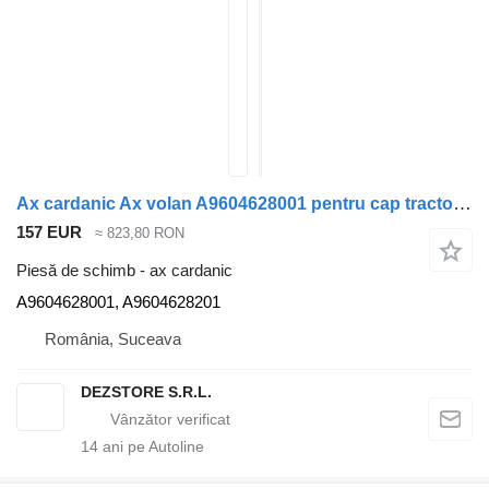
Ax cardanic Ax volan A9604628001 pentru cap tractor Mercedes-Benz ACTROS MP4
157 EUR
≈ 823,80 RON
Piesă de schimb - ax cardanic
A9604628001, A9604628201
România, Suceava
DEZSTORE S.R.L.
14
ani pe Autoline