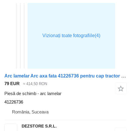
Arc lamelar Arc axa fata 41226736 pentru cap tractor IVECO STRALIS
79 EUR
≈ 414,50 RON
Piesă de schimb - arc lamelar
41226736
România, Suceava
DEZSTORE S.R.L.