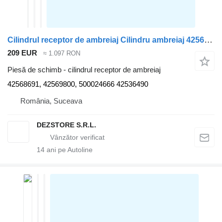
Cilindrul receptor de ambreiaj Cilindru ambreiaj 42568691 pentru cap tractor IVECO STRALIS
209 EUR
≈ 1.097 RON
Piesă de schimb - cilindrul receptor de ambreiaj
42568691, 42569800, 500024666 42536490
România, Suceava
DEZSTORE S.R.L.
14
ani pe Autoline