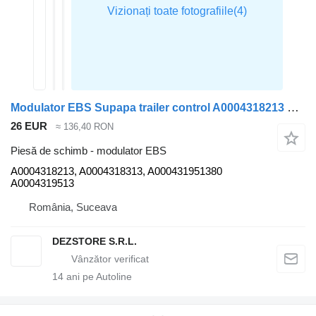
Modulator EBS Supapa trailer control A0004318213 pentru cap tractor Mercedes-Benz AXOR
26 EUR
≈ 136,40 RON
Piesă de schimb - modulator EBS
A0004318213, A0004318313, A000431951380
A0004319513
România, Suceava
DEZSTORE S.R.L.
14
ani pe Autoline