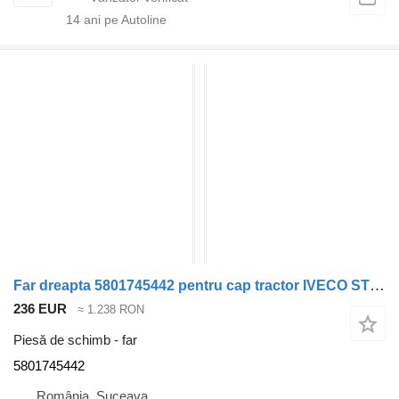
14
ani pe Autoline
Far dreapta 5801745442 pentru cap tractor IVECO STRALIS
236 EUR
≈ 1.238 RON
Piesă de schimb - far
5801745442
România, Suceava