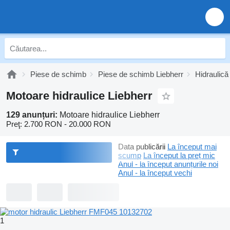
Piese de schimb
Piese de schimb Liebherr
Hidraulică
Motoare hidraulice Liebherr
129 anunțuri:
Motoare hidraulice Liebherr
Preţ:
2.700 RON - 20.000 RON
Data publicării
La început mai
scump
La început la preț mic
Anul - la început anunțurile noi
Anul - la început vechi
1