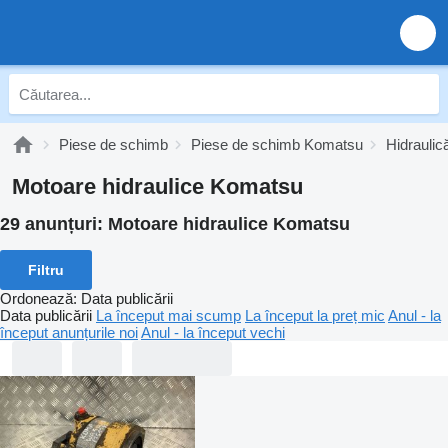
Piese de schimb
Piese de schimb Komatsu
Hidrauli
Motoare hidraulice Komatsu
29 anunțuri:
Motoare hidraulice Komatsu
Filtru
Ordonează
:
Data publicării
Data publicării
La început mai scump
La început la preț mic
Anul - la
început anunțurile noi
Anul - la început vechi