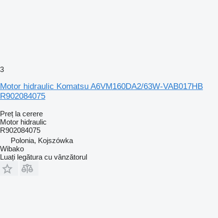
3
Motor hidraulic Komatsu A6VM160DA2/63W-VAB017HB
R902084075
Preț la cerere
Motor hidraulic
R902084075
Polonia, Kojszówka
Wibako
Luați legătura cu vânzătorul