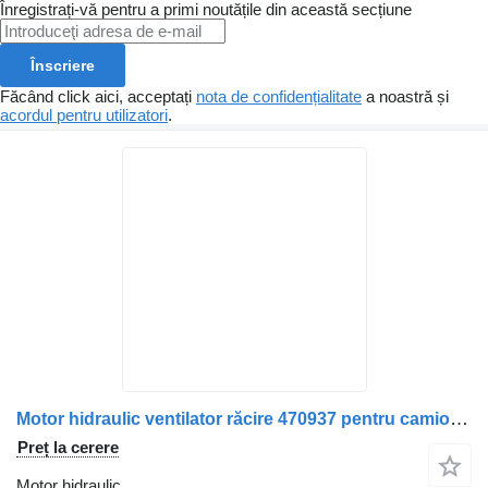
Înregistrați-vă pentru a primi noutățile din această secțiune
Înscriere
Făcând click aici, acceptați
nota de confidențialitate
a noastră și
acordul pentru utilizatori
.
Motor hidraulic ventilator răcire 470937 pentru camion Scania 470937/1764450
Preț la cerere
Motor hidraulic