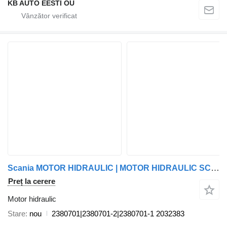
KB AUTO EESTI OÜ
Scania MOTOR HIDRAULIC | MOTOR HIDRAULIC SCANIA | MOTOR HIDRAULIC SCANIA 2380701|2380701-2|2380701-1 pentru camion Scania
Preț la cerere
Motor hidraulic
Stare
nou
2380701|2380701-2|2380701-1 2032383