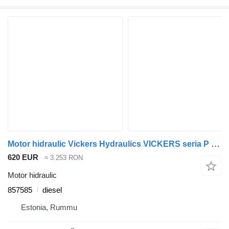
Motor hidraulic Vickers Hydraulics VICKERS seria P (01.04-) 857585 pentru camion Scania P,G,R,T-series (2004-2017)
620 EUR
≈ 3.253 RON
Motor hidraulic
857585
diesel
Estonia, Rummu