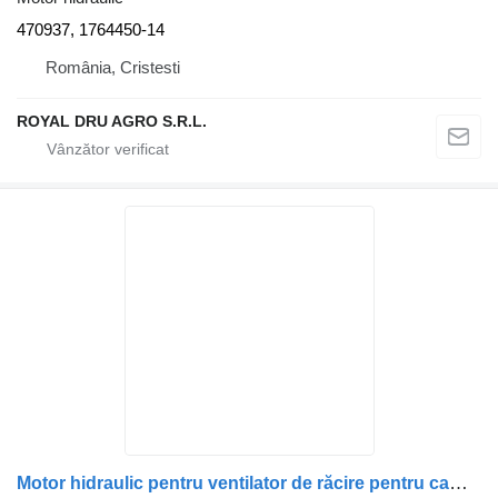
470937, 1764450-14
România, Cristesti
ROYAL DRU AGRO S.R.L.
Motor hidraulic pentru ventilator de răcire pentru camion Scania – Coduri: 2196418, 2032381, 1853889