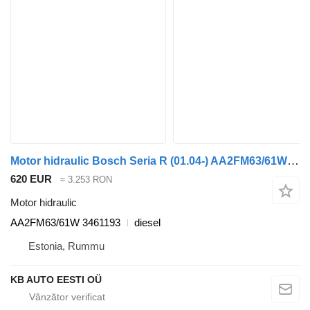
Motor hidraulic Bosch Seria R (01.04-) AA2FM63/61W pentru camion Scania P,G,R,T-series (2004-2017)
620 EUR
≈ 3.253 RON
Motor hidraulic
AA2FM63/61W 3461193
diesel
Estonia, Rummu
KB AUTO EESTI OÜ