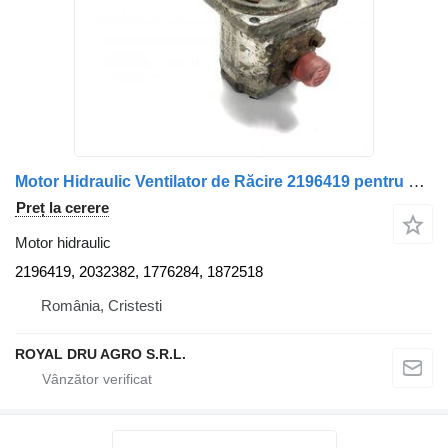
Motor Hidraulic Ventilator de Răcire 2196419 pentru camion Scania 2196419 2032382 1776284 1872518
Preț la cerere
Motor hidraulic
2196419, 2032382, 1776284, 1872518
România, Cristesti
ROYAL DRU AGRO S.R.L.