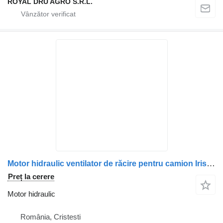
ROYAL DRU AGRO S.R.L.
Motor hidraulic ventilator de răcire pentru camion Irisbus 42559557 5001021237 503137209 16
Preț la cerere
Motor hidraulic
România, Cristesti