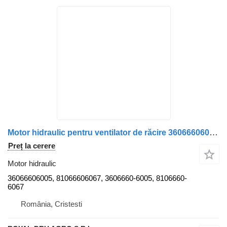
Motor hidraulic pentru ventilator de răcire 36066606005 pentru camion MAN – Coduri
Preț la cerere
Motor hidraulic
36066606005, 81066606067, 3606660-6005, 8106660-
6067
România, Cristesti