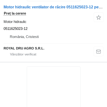
Motor hidraulic ventilator de răcire 0511625023-12 pentru camion Solaris AZMF-13-019RCB20PB 0511625023/12
Preț la cerere
Motor hidraulic
0511625023-12
România, Cristesti
ROYAL DRU AGRO S.R.L.