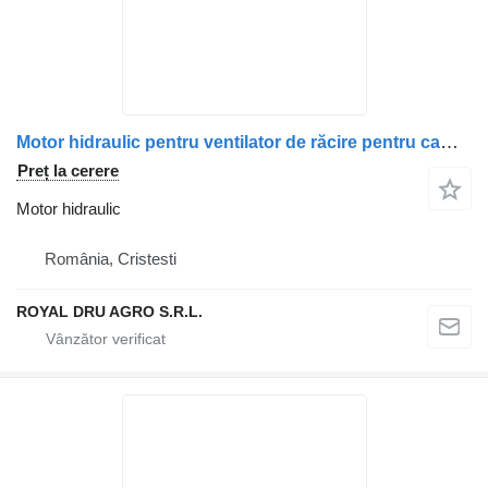
Motor hidraulic pentru ventilator de răcire pentru camion Irisbus 42559557 5001021237 503137209-11
Preț la cerere
Motor hidraulic
România, Cristesti
ROYAL DRU AGRO S.R.L.