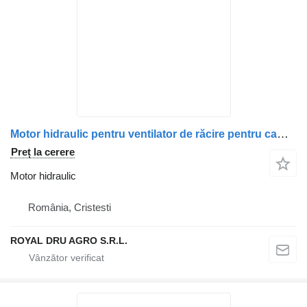
Motor hidraulic pentru ventilator de răcire pentru camion Irisbus 42559557 5001021237 503137209-12
Preț la cerere
Motor hidraulic
România, Cristesti
ROYAL DRU AGRO S.R.L.