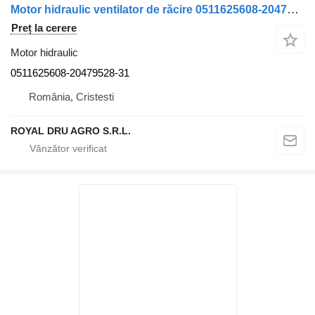
Motor hidraulic ventilator de răcire 0511625608-20479528-31 pentru camion Volvo 20479528 – 0511625608
Preț la cerere
Motor hidraulic
0511625608-20479528-31
România, Cristesti
ROYAL DRU AGRO S.R.L.