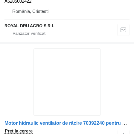
A6285002422
România, Cristesti
ROYAL DRU AGRO S.R.L.
Motor hidraulic ventilator de răcire 70392240 pentru camion Volvo R902420909 31
Preț la cerere