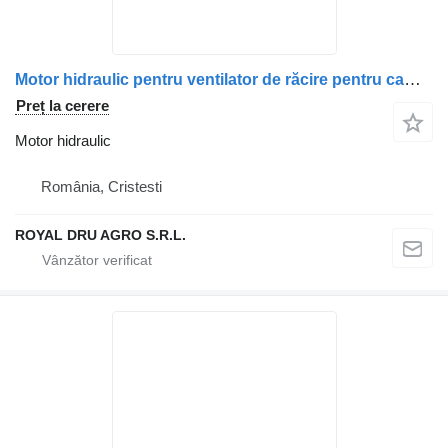
Motor hidraulic pentru ventilator de răcire pentru camion Irisbus – Coduri: 504077610, 504148520, 42559557, 5001021237
Preț la cerere
Motor hidraulic
România, Cristesti
ROYAL DRU AGRO S.R.L.