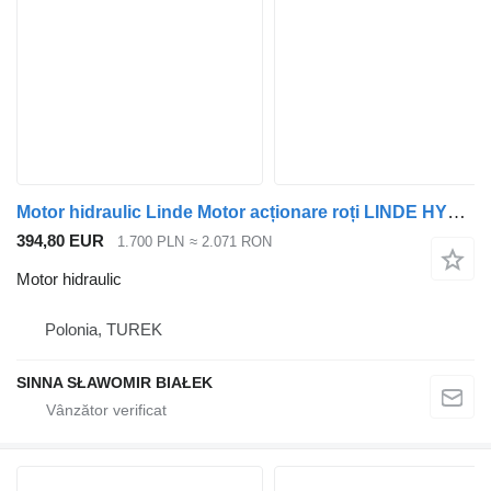
Motor hidraulic Linde Motor acționare roți LINDE HYDROMOTER pentru măturator/cărucior HMF50.2 26 pentru maşina de măturat stradă
394,80 EUR
1.700 PLN
≈ 2.071 RON
Motor hidraulic
Polonia, TUREK
SINNA SŁAWOMIR BIAŁEK