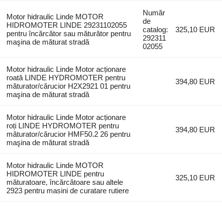
Număr
Motor hidraulic Linde MOTOR
de
HIDROMOTER LINDE 29231102055
catalog:
325,10 EUR
pentru încărcător sau măturător pentru
292311
maşina de măturat stradă
02055
Motor hidraulic Linde Motor acționare
roată LINDE HYDROMOTER pentru
394,80 EUR
măturator/cărucior H2X2921 01 pentru
maşina de măturat stradă
Motor hidraulic Linde Motor acționare
roți LINDE HYDROMOTER pentru
394,80 EUR
măturator/cărucior HMF50.2 26 pentru
maşina de măturat stradă
Motor hidraulic Linde MOTOR
HIDROMOTER LINDE pentru
325,10 EUR
măturatoare, încărcătoare sau altele
2923 pentru masini de curatare rutiere