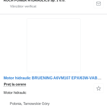
ROCH POWER HYDRAULICS Sp. z o.o.
Motor hidraulic BRUENING A6VM107 EPX/63W-VAB010B-S+ przekł pentru ratrak LEITNER LH500
Preț la cerere
Motor hidraulic
Polonia, Tarnowskie Góry