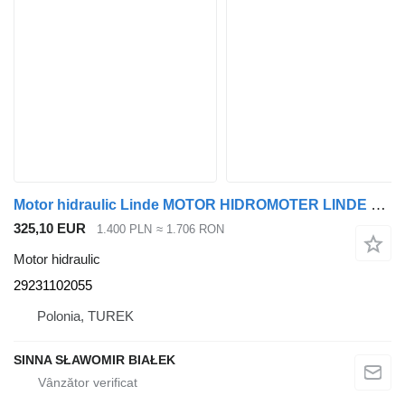
Motor hidraulic Linde MOTOR HIDROMOTER LINDE 29231102055 pentru încărcător sau măturător pentru maşina de măturat stradă
325,10 EUR
1.400 PLN
≈ 1.706 RON
Motor hidraulic
29231102055
Polonia, TUREK
SINNA SŁAWOMIR BIAŁEK