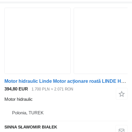
Motor hidraulic Linde Motor acționare roată LINDE HYDROMOTER pentru măturator/cărucior H2X2921 01 pentru maşina de măturat stradă
394,80 EUR
1.700 PLN
≈ 2.071 RON
Motor hidraulic
Polonia, TUREK
SINNA SŁAWOMIR BIAŁEK