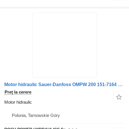
Motor hidraulic Sauer-Danfoss OMPW 200 151-7164 pentru maşina de măturat stradă Johnston 142 101T
Preț la cerere
Motor hidraulic
Polonia, Tarnowskie Góry