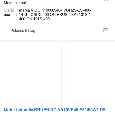
Motor hidraulic
Stare
marka VIGO nr 00005464 VGHZS-1S-400-
nou
14-G , OSPC 400 ON HKUS 400/4 101S-1-
400-ON 101S-400
Polonia, Elblag
Motor hidraulic BRUENING AA10VE45 EZ1/50W1-PSF68B020+ Prze pentru maşina de măturat stradă Hako