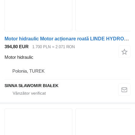
Motor hidraulic Motor acționare roată LINDE HYDROMOTER pentru măturator/cărucior HMF50.2 01 pentru maşina de măturat stradă
394,80 EUR
1.700 PLN
≈ 2.071 RON
Motor hidraulic
Polonia, TUREK
SINNA SŁAWOMIR BIAŁEK