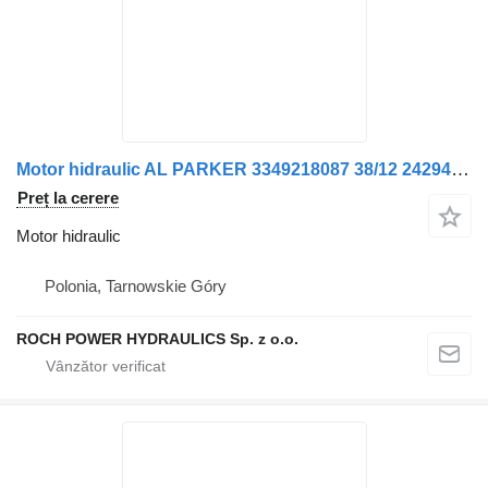
Motor hidraulic AL PARKER 3349218087 38/12 24294568/007 pentru maşina de măturat stradă Johnston 142
Preț la cerere
Motor hidraulic
Polonia, Tarnowskie Góry
ROCH POWER HYDRAULICS Sp. z o.o.