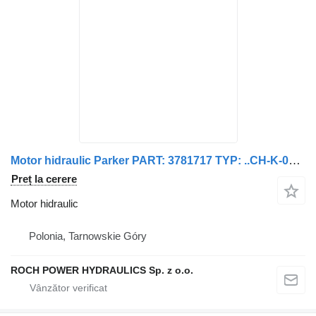
Motor hidraulic Parker PART: 3781717 TYP: ..CH-K-000-000 pentru maşina de măturat stradă Scarab 188A
Preț la cerere
Motor hidraulic
Polonia, Tarnowskie Góry
ROCH POWER HYDRAULICS Sp. z o.o.