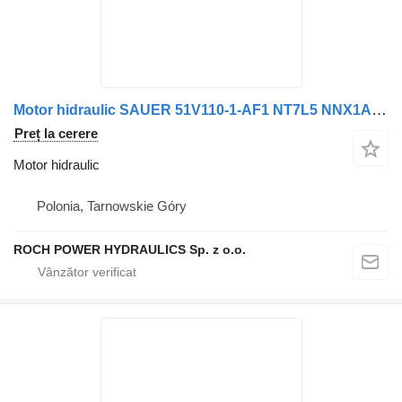
Motor hidraulic SAUER 51V110-1-AF1 NT7L5 NNX1ADA 042AAN600 pentru maşina de măturat stradă Scarab 188A
Preț la cerere
Motor hidraulic
Polonia, Tarnowskie Góry
ROCH POWER HYDRAULICS Sp. z o.o.