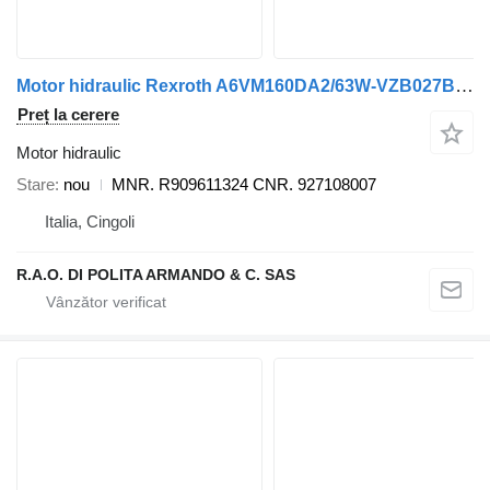
Motor hidraulic Rexroth A6VM160DA2/63W-VZB027B MNR. R909611324 pentru maşina de măturat stradă Aebi Schmidt SPAZZATRICE
Preț la cerere
Motor hidraulic
Stare
nou
MNR. R909611324 CNR. 927108007
Italia, Cingoli
R.A.O. DI POLITA ARMANDO & C. SAS