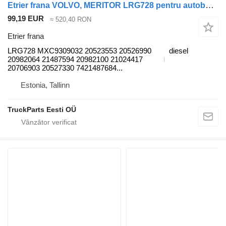
Etrier frana VOLVO, MERITOR LRG728 pentru autobuz Volvo B6, B7, B9, B10, B12 bus (1978-2011)
99,19 EUR
≈ 520,40 RON
Etrier frana
LRG728 MXC9309032 20523553 20526990
diesel
20982064 21487594 20982100 21024417
20706903 20527330 7421487684...
Estonia, Tallinn
TruckParts Eesti OÜ