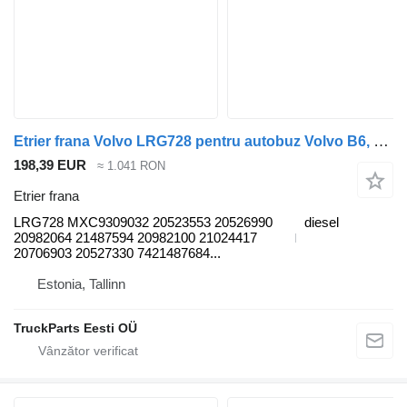
Etrier frana Volvo LRG728 pentru autobuz Volvo B6, B7, B9, B10, B12 bus (1978-2011)
198,39 EUR
≈ 1.041 RON
Etrier frana
LRG728 MXC9309032 20523553 20526990
diesel
20982064 21487594 20982100 21024417
20706903 20527330 7421487684...
Estonia, Tallinn
TruckParts Eesti OÜ