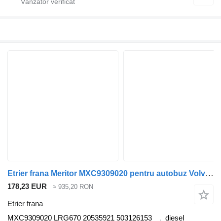
Etrier frana Meritor MXC9309020 pentru autobuz Volvo B6, B7, B9, B10, B12 bus (1978-2011)
178,23 EUR
≈ 935,20 RON
Etrier frana
MXC9309020 LRG670 20535921 503126153
diesel