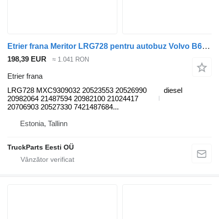
Etrier frana Meritor LRG728 pentru autobuz Volvo B6, B7, B9, B10, B12 bus (1978-2011)
198,39 EUR
≈ 1.041 RON
Etrier frana
LRG728 MXC9309032 20523553 20526990
diesel
20982064 21487594 20982100 21024417
20706903 20527330 7421487684...
Estonia, Tallinn
TruckParts Eesti OÜ