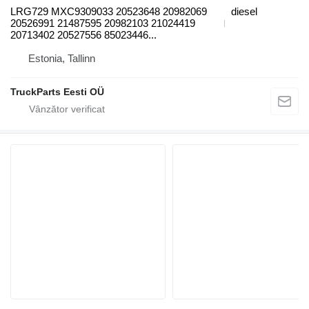
LRG729 MXC9309033 20523648 20982069
diesel
20526991 21487595 20982103 21024419
20713402 20527556 85023446...
Estonia, Tallinn
TruckParts Eesti OÜ