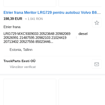
Etrier frana Meritor LRG729 pentru autobuz Volvo B6, B7, B9, B10, B12 bus (1978-2011)
198,39 EUR
≈ 1.041 RON
Etrier frana
LRG729 MXC9309033 20523648 20982069
diesel
20526991 21487595 20982103 21024419
20713402 20527556 85023446...
Estonia, Tallinn
TruckParts Eesti OÜ