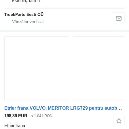
Estonia, Tallinn
TruckParts Eesti OÜ
Etrier frana VOLVO, MERITOR LRG729 pentru autobuz Volvo B6, B7, B9, B10, B12 bus (1978-2011)
198,39 EUR
≈ 1.041 RON
Etrier frana