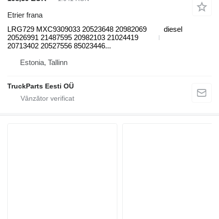
Etrier frana
LRG729 MXC9309033 20523648 20982069
diesel
20526991 21487595 20982103 21024419
20713402 20527556 85023446...
Estonia, Tallinn
TruckParts Eesti OÜ