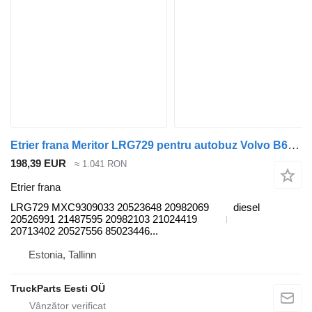
Etrier frana Meritor LRG729 pentru autobuz Volvo B6, B7, B9, B10, B12 bus (1978-2011)
198,39 EUR
≈ 1.041 RON
Etrier frana
LRG729 MXC9309033 20523648 20982069
diesel
20526991 21487595 20982103 21024419
20713402 20527556 85023446...
Estonia, Tallinn
TruckParts Eesti OÜ