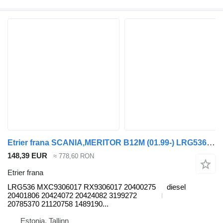
Etrier frana SCANIA,MERITOR B12M (01.99-) LRG536 pentru autobuz Volvo B6, B7, B9, B10, B12 bus (1978-2011)
148,39 EUR
≈ 778,60 RON
Etrier frana
LRG536 MXC9306017 RX9306017 20400275
diesel
20401806 20424072 20424082 3199272
20785370 21120758 1489190...
Estonia, Tallinn