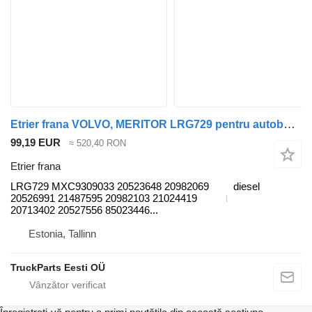
Etrier frana VOLVO, MERITOR LRG729 pentru autobuz Volvo B6, B7, B9, B10, B12 bus (1978-2011)
99,19 EUR
≈ 520,40 RON
Etrier frana
LRG729 MXC9309033 20523648 20982069
diesel
20526991 21487595 20982103 21024419
20713402 20527556 85023446...
Estonia, Tallinn
TruckParts Eesti OÜ