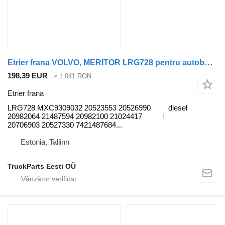
Etrier frana VOLVO, MERITOR LRG728 pentru autobuz Volvo B6, B7, B9, B10, B12 bus (1978-2011)
198,39 EUR
≈ 1.041 RON
Etrier frana
LRG728 MXC9309032 20523553 20526990
diesel
20982064 21487594 20982100 21024417
20706903 20527330 7421487684...
Estonia, Tallinn
TruckParts Eesti OÜ