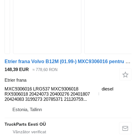
Etrier frana Volvo B12M (01.99-) MXC9306016 pentru autobuz Volvo B6, B7, B9, B10, B12 bus (1978-2011)
148,39 EUR
≈ 778,60 RON
Etrier frana
MXC9306016 LRG537 MXC9306018
diesel
RX9306018 20424073 20400276 20401807
20424083 3199273 20785371 21120759...
Estonia, Tallinn
TruckParts Eesti OÜ