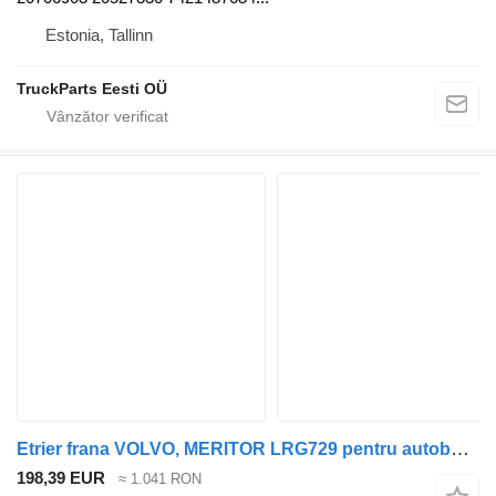
Estonia, Tallinn
TruckParts Eesti OÜ
Etrier frana VOLVO, MERITOR LRG729 pentru autobuz Volvo B6, B7, B9, B10, B12 bus (1978-2011)
198,39 EUR
≈ 1.041 RON