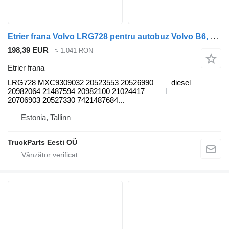
Etrier frana Volvo LRG728 pentru autobuz Volvo B6, B7, B9, B10, B12 bus (1978-2011)
198,39 EUR
≈ 1.041 RON
Etrier frana
LRG728 MXC9309032 20523553 20526990
diesel
20982064 21487594 20982100 21024417
20706903 20527330 7421487684...
Estonia, Tallinn
TruckParts Eesti OÜ