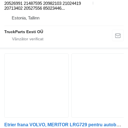
20526991 21487595 20982103 21024419
20713402 20527556 85023446...
Estonia, Tallinn
TruckParts Eesti OÜ
Etrier frana VOLVO, MERITOR LRG729 pentru autobuz Volvo B6, B7, B9, B10, B12 bus (1978-2011)