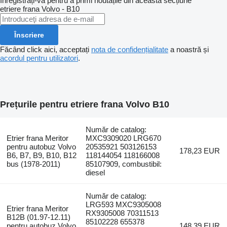
Înregistrați-vă pentru a primi noutățile din această secțiune
etriere frana
Volvo - B10
Înscriere
Făcând click aici, acceptați
nota de confidențialitate
a noastră și
acordul pentru utilizatori
.
Prețurile pentru etriere frana Volvo B10
Număr de catalog:
Etrier frana Meritor
MXC9309020 LRG670
pentru autobuz Volvo
20535921 503126153
178,23 EUR
B6, B7, B9, B10, B12
118144054 118166008
bus (1978-2011)
85107909, combustibil:
diesel
Număr de catalog:
LRG593 MXC9305008
Etrier frana Meritor
RX9305008 70311513
B12B (01.97-12.11)
85102228 655378
pentru autobuz Volvo
148,39 EUR