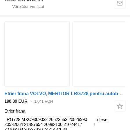
Etrier frana VOLVO, MERITOR LRG728 pentru autobuz Volvo B6, B7, B9, B10, B12 bus (1978-2011)
198,39 EUR
≈ 1.041 RON
Etrier frana
LRG728 MXC9309032 20523553 20526990
diesel
20982064 21487594 20982100 21024417
20706903 20527330 7421487684...