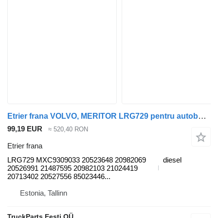
Etrier frana VOLVO, MERITOR LRG729 pentru autobuz Volvo B6, B7, B9, B10, B12 bus (1978-2011)
99,19 EUR
≈ 520,40 RON
Etrier frana
LRG729 MXC9309033 20523648 20982069
diesel
20526991 21487595 20982103 21024419
20713402 20527556 85023446...
Estonia, Tallinn
TruckParts Eesti OÜ