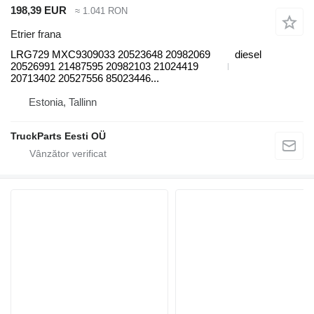
198,39 EUR
≈ 1.041 RON
Etrier frana
LRG729 MXC9309033 20523648 20982069
diesel
20526991 21487595 20982103 21024419
20713402 20527556 85023446...
Estonia, Tallinn
TruckParts Eesti OÜ