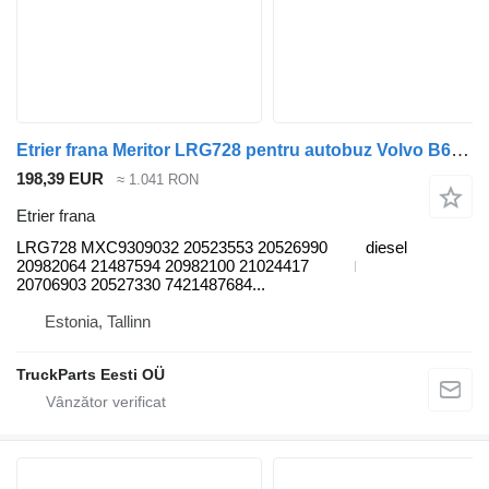
Etrier frana Meritor LRG728 pentru autobuz Volvo B6, B7, B9, B10, B12 bus (1978-2011)
198,39 EUR
≈ 1.041 RON
Etrier frana
LRG728 MXC9309032 20523553 20526990
diesel
20982064 21487594 20982100 21024417
20706903 20527330 7421487684...
Estonia, Tallinn
TruckParts Eesti OÜ