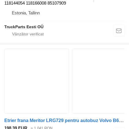
118144054 118166008 85107909
Estonia, Tallinn
TruckParts Eesti OÜ
Etrier frana Meritor LRG729 pentru autobuz Volvo B6, B7, B9, B10, B12 bus (1978-2011)
198,39 EUR
≈ 1.041 RON