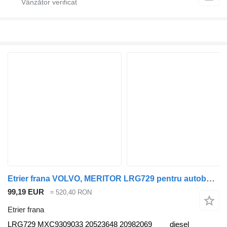
Etrier frana VOLVO, MERITOR LRG729 pentru autobuz Volvo B6, B7, B9, B10, B12 bus (1978-2011)
99,19 EUR
≈ 520,40 RON
Etrier frana
LRG729 MXC9309033 20523648 20982069
diesel