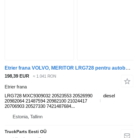
Etrier frana VOLVO, MERITOR LRG728 pentru autobuz Volvo B6, B7, B9, B10, B12 bus (1978-2011)
198,39 EUR
≈ 1.041 RON
Etrier frana
LRG728 MXC9309032 20523553 20526990
diesel
20982064 21487594 20982100 21024417
20706903 20527330 7421487684...
Estonia, Tallinn
TruckParts Eesti OÜ