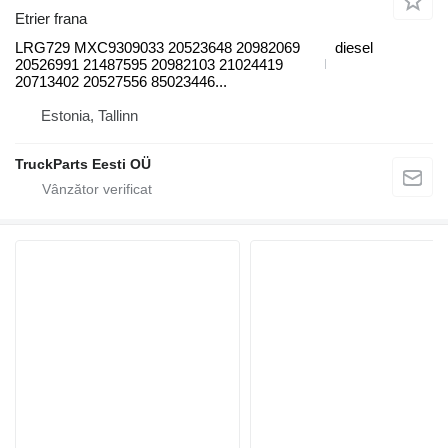
Etrier frana
LRG729 MXC9309033 20523648 20982069
diesel
20526991 21487595 20982103 21024419
20713402 20527556 85023446...
Estonia, Tallinn
TruckParts Eesti OÜ