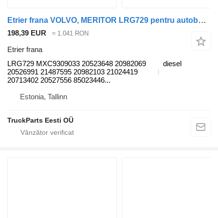
Etrier frana VOLVO, MERITOR LRG729 pentru autobuz Volvo B6, B7, B9, B10, B12 bus (1978-2011)
198,39 EUR
≈ 1.041 RON
Etrier frana
LRG729 MXC9309033 20523648 20982069
diesel
20526991 21487595 20982103 21024419
20713402 20527556 85023446...
Estonia, Tallinn
TruckParts Eesti OÜ