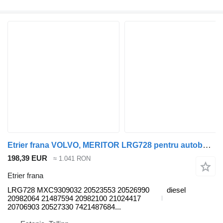
Etrier frana VOLVO, MERITOR LRG728 pentru autobuz Volvo B6, B7, B9, B10, B12 bus (1978-2011)
198,39 EUR
≈ 1.041 RON
Etrier frana
LRG728 MXC9309032 20523553 20526990
diesel
20982064 21487594 20982100 21024417
20706903 20527330 7421487684...