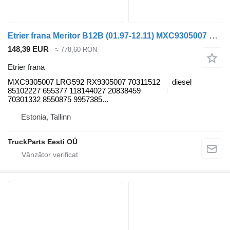
Etrier frana Meritor B12B (01.97-12.11) MXC9305007 pentru autobuz Volvo B6, B7, B9, B10, B12 bus (1978-2011)
148,39 EUR
≈ 778,60 RON
Etrier frana
MXC9305007 LRG592 RX9305007 70311512
diesel
85102227 655377 118144027 20838459
70301332 8550875 9957385...
Estonia, Tallinn
TruckParts Eesti OÜ