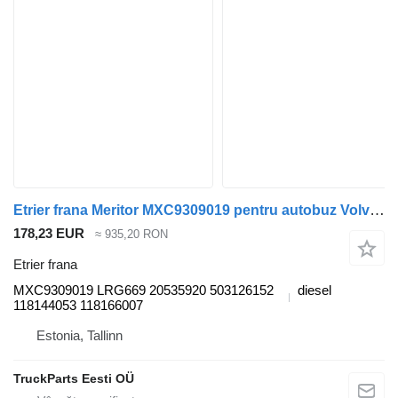
Etrier frana Meritor MXC9309019 pentru autobuz Volvo B6, B7, B9, B10, B12 bus (1978-2011)
178,23 EUR
≈ 935,20 RON
Etrier frana
MXC9309019 LRG669 20535920 503126152
diesel
118144053 118166007
Estonia, Tallinn
TruckParts Eesti OÜ