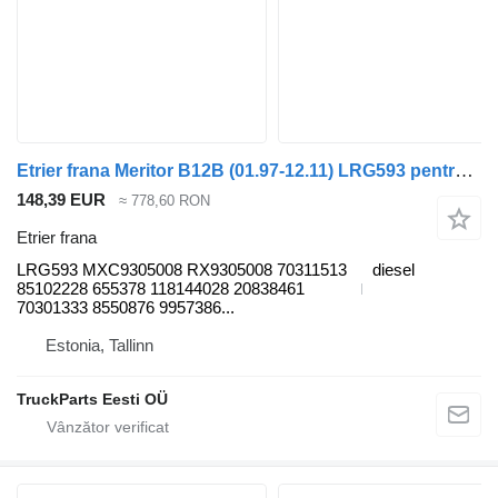
Etrier frana Meritor B12B (01.97-12.11) LRG593 pentru autobuz Volvo B6, B7, B9, B10, B12 bus (1978-2011)
148,39 EUR
≈ 778,60 RON
Etrier frana
LRG593 MXC9305008 RX9305008 70311513
diesel
85102228 655378 118144028 20838461
70301333 8550876 9957386...
Estonia, Tallinn
TruckParts Eesti OÜ