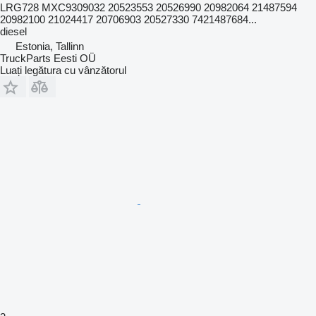
LRG728 MXC9309032 20523553 20526990 20982064 21487594
20982100 21024417 20706903 20527330 7421487684...
diesel
Estonia, Tallinn
TruckParts Eesti OÜ
Luați legătura cu vânzătorul