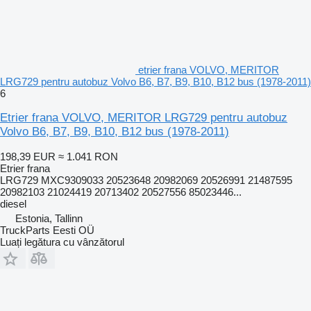
etrier frana VOLVO, MERITOR
LRG729 pentru autobuz Volvo B6, B7, B9, B10, B12 bus (1978-2011)
6
Etrier frana VOLVO, MERITOR LRG729 pentru autobuz
Volvo B6, B7, B9, B10, B12 bus (1978-2011)
198,39 EUR
≈ 1.041 RON
Etrier frana
LRG729 MXC9309033 20523648 20982069 20526991 21487595
20982103 21024419 20713402 20527556 85023446...
diesel
Estonia, Tallinn
TruckParts Eesti OÜ
Luați legătura cu vânzătorul