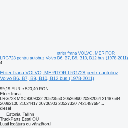
etrier frana VOLVO, MERITOR
LRG728 pentru autobuz Volvo B6, B7, B9, B10, B12 bus (1978-2011)
4
Etrier frana VOLVO, MERITOR LRG728 pentru autobuz
Volvo B6, B7, B9, B10, B12 bus (1978-2011)
99,19 EUR
≈ 520,40 RON
Etrier frana
LRG728 MXC9309032 20523553 20526990 20982064 21487594
20982100 21024417 20706903 20527330 7421487684...
diesel
Estonia, Tallinn
TruckParts Eesti OÜ
Luați legătura cu vânzătorul