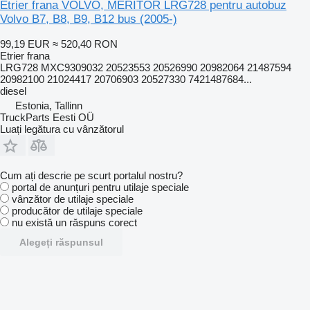
Etrier frana VOLVO, MERITOR LRG728 pentru autobuz
Volvo B7, B8, B9, B12 bus (2005-)
99,19 EUR
≈ 520,40 RON
Etrier frana
LRG728 MXC9309032 20523553 20526990 20982064 21487594
20982100 21024417 20706903 20527330 7421487684...
diesel
Estonia, Tallinn
TruckParts Eesti OÜ
Luați legătura cu vânzătorul
Cum ați descrie pe scurt portalul nostru?
portal de anunțuri pentru utilaje speciale
vânzător de utilaje speciale
producător de utilaje speciale
nu există un răspuns corect
Alegeți răspunsul