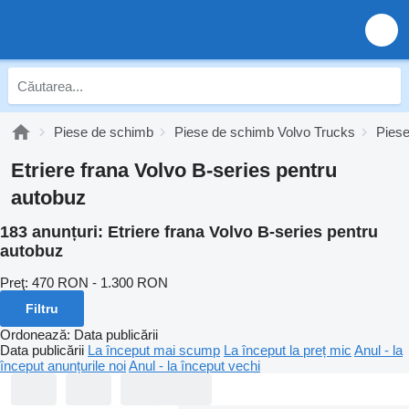
Piese de schimb
Piese de schimb Volvo Trucks
Piese
Etriere frana Volvo B-series pentru
autobuz
183 anunțuri:
Etriere frana Volvo B-series pentru
autobuz
Preţ:
470 RON - 1.300 RON
Filtru
Ordonează
:
Data publicării
Data publicării
La început mai scump
La început la preț mic
Anul - la
început anunțurile noi
Anul - la început vechi