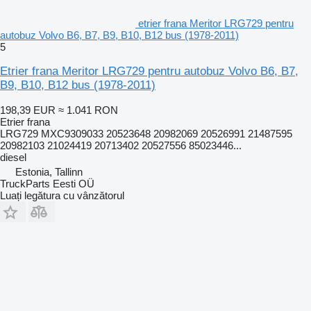
etrier frana Meritor LRG729 pentru
autobuz Volvo B6, B7, B9, B10, B12 bus (1978-2011)
5
Etrier frana Meritor LRG729 pentru autobuz Volvo B6, B7,
B9, B10, B12 bus (1978-2011)
198,39 EUR
≈ 1.041 RON
Etrier frana
LRG729 MXC9309033 20523648 20982069 20526991 21487595
20982103 21024419 20713402 20527556 85023446...
diesel
Estonia, Tallinn
TruckParts Eesti OÜ
Luați legătura cu vânzătorul