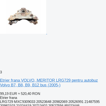
3
Etrier frana VOLVO, MERITOR LRG729 pentru autobuz
Volvo B7, B8, B9, B12 bus (2005-)
99,19 EUR
≈ 520,40 RON
Etrier frana
LRG729 MXC9309033 20523648 20982069 20526991 21487595
20982103 21024419 20713402 20527556 85023446...