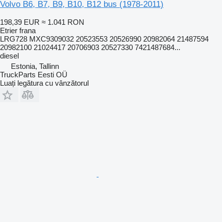
Volvo B6, B7, B9, B10, B12 bus (1978-2011)
198,39 EUR
≈ 1.041 RON
Etrier frana
LRG728 MXC9309032 20523553 20526990 20982064 21487594
20982100 21024417 20706903 20527330 7421487684...
diesel
Estonia, Tallinn
TruckParts Eesti OÜ
Luați legătura cu vânzătorul