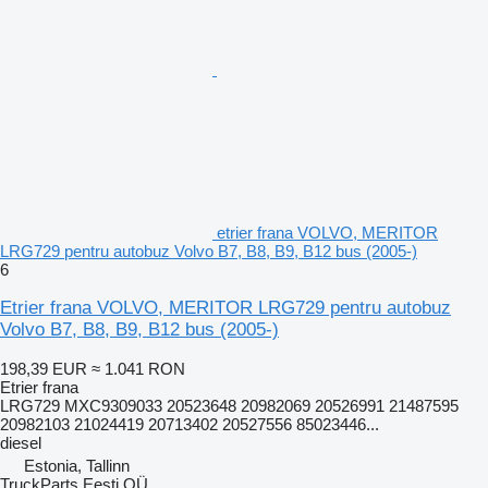
etrier frana VOLVO, MERITOR
LRG729 pentru autobuz Volvo B7, B8, B9, B12 bus (2005-)
6
Etrier frana VOLVO, MERITOR LRG729 pentru autobuz
Volvo B7, B8, B9, B12 bus (2005-)
198,39 EUR
≈ 1.041 RON
Etrier frana
LRG729 MXC9309033 20523648 20982069 20526991 21487595
20982103 21024419 20713402 20527556 85023446...
diesel
Estonia, Tallinn
TruckParts Eesti OÜ