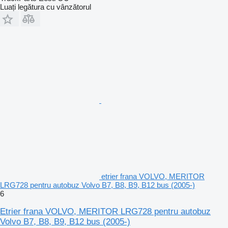
Luați legătura cu vânzătorul
etrier frana VOLVO, MERITOR
LRG728 pentru autobuz Volvo B7, B8, B9, B12 bus (2005-)
6
Etrier frana VOLVO, MERITOR LRG728 pentru autobuz
Volvo B7, B8, B9, B12 bus (2005-)