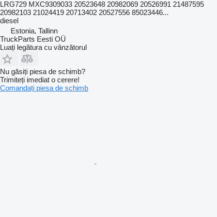
LRG729 MXC9309033 20523648 20982069 20526991 21487595
20982103 21024419 20713402 20527556 85023446...
diesel
Estonia, Tallinn
TruckParts Eesti OÜ
Luați legătura cu vânzătorul
Nu găsiți piesa de schimb?
Trimiteți imediat o cerere!
Comandați piesa de schimb