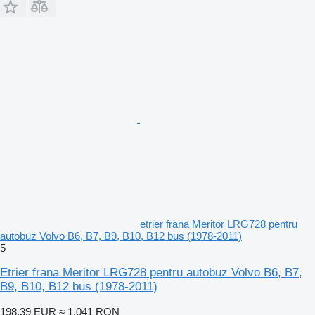
etrier frana Meritor LRG728 pentru
autobuz Volvo B6, B7, B9, B10, B12 bus (1978-2011)
5
Etrier frana Meritor LRG728 pentru autobuz Volvo B6, B7,
B9, B10, B12 bus (1978-2011)
198,39 EUR
≈ 1.041 RON