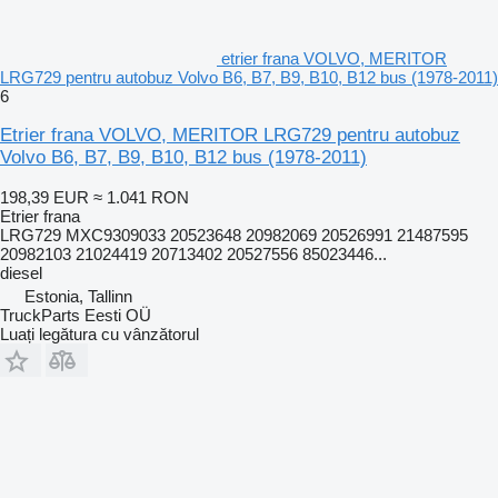
etrier frana VOLVO, MERITOR
LRG729 pentru autobuz Volvo B6, B7, B9, B10, B12 bus (1978-2011)
6
Etrier frana VOLVO, MERITOR LRG729 pentru autobuz
Volvo B6, B7, B9, B10, B12 bus (1978-2011)
198,39 EUR
≈ 1.041 RON
Etrier frana
LRG729 MXC9309033 20523648 20982069 20526991 21487595
20982103 21024419 20713402 20527556 85023446...
diesel
Estonia, Tallinn
TruckParts Eesti OÜ
Luați legătura cu vânzătorul