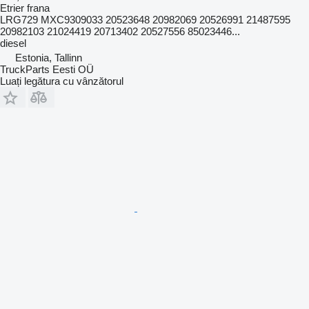
Etrier frana
LRG729 MXC9309033 20523648 20982069 20526991 21487595
20982103 21024419 20713402 20527556 85023446...
diesel
Estonia, Tallinn
TruckParts Eesti OÜ
Luați legătura cu vânzătorul