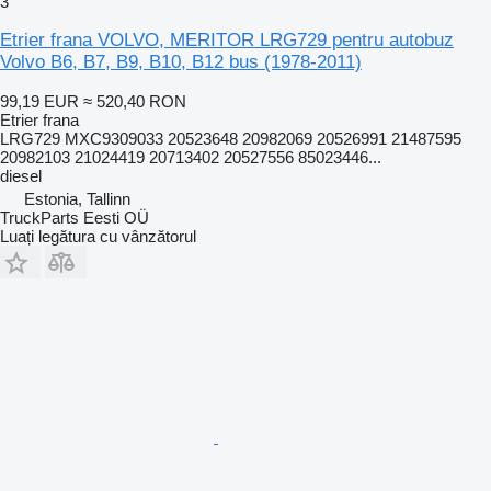
3
Etrier frana VOLVO, MERITOR LRG729 pentru autobuz
Volvo B6, B7, B9, B10, B12 bus (1978-2011)
99,19 EUR
≈ 520,40 RON
Etrier frana
LRG729 MXC9309033 20523648 20982069 20526991 21487595
20982103 21024419 20713402 20527556 85023446...
diesel
Estonia, Tallinn
TruckParts Eesti OÜ
Luați legătura cu vânzătorul