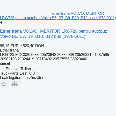
etrier frana VOLVO, MERITOR
LRG729 pentru autobuz Volvo B6, B7, B9, B10, B12 bus (1978-2011)
4
Etrier frana VOLVO, MERITOR LRG729 pentru autobuz
Volvo B6, B7, B9, B10, B12 bus (1978-2011)
99,19 EUR
≈ 520,40 RON
Etrier frana
LRG729 MXC9309033 20523648 20982069 20526991 21487595
20982103 21024419 20713402 20527556 85023446...
diesel
Estonia, Tallinn
TruckParts Eesti OÜ
Luați legătura cu vânzătorul