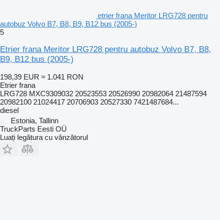
etrier frana Meritor LRG728 pentru
autobuz Volvo B7, B8, B9, B12 bus (2005-)
5
Etrier frana Meritor LRG728 pentru autobuz Volvo B7, B8,
B9, B12 bus (2005-)
198,39 EUR
≈ 1.041 RON
Etrier frana
LRG728 MXC9309032 20523553 20526990 20982064 21487594
20982100 21024417 20706903 20527330 7421487684...
diesel
Estonia, Tallinn
TruckParts Eesti OÜ
Luați legătura cu vânzătorul