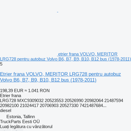
etrier frana VOLVO, MERITOR
LRG728 pentru autobuz Volvo B6, B7, B9, B10, B12 bus (1978-2011)
5
Etrier frana VOLVO, MERITOR LRG728 pentru autobuz
Volvo B6, B7, B9, B10, B12 bus (1978-2011)
198,39 EUR
≈ 1.041 RON
Etrier frana
LRG728 MXC9309032 20523553 20526990 20982064 21487594
20982100 21024417 20706903 20527330 7421487684...
diesel
Estonia, Tallinn
TruckParts Eesti OÜ
Luați legătura cu vânzătorul