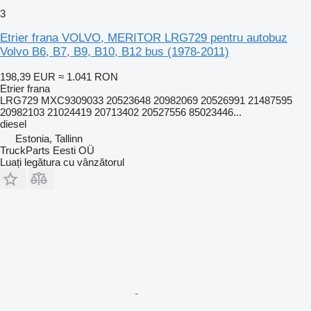
3
Etrier frana VOLVO, MERITOR LRG729 pentru autobuz
Volvo B6, B7, B9, B10, B12 bus (1978-2011)
198,39 EUR
≈ 1.041 RON
Etrier frana
LRG729 MXC9309033 20523648 20982069 20526991 21487595
20982103 21024419 20713402 20527556 85023446...
diesel
Estonia, Tallinn
TruckParts Eesti OÜ
Luați legătura cu vânzătorul