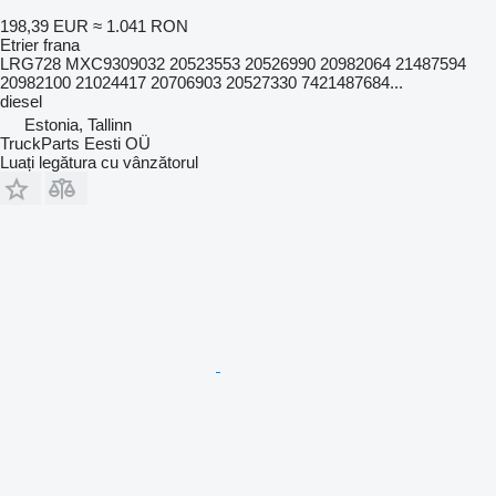
198,39 EUR
≈ 1.041 RON
Etrier frana
LRG728 MXC9309032 20523553 20526990 20982064 21487594
20982100 21024417 20706903 20527330 7421487684...
diesel
Estonia, Tallinn
TruckParts Eesti OÜ
Luați legătura cu vânzătorul