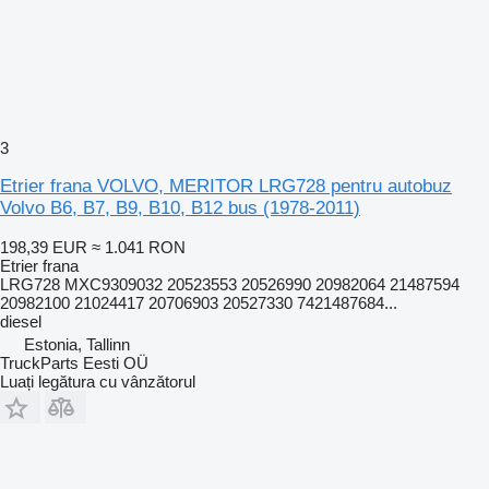
3
Etrier frana VOLVO, MERITOR LRG728 pentru autobuz
Volvo B6, B7, B9, B10, B12 bus (1978-2011)
198,39 EUR
≈ 1.041 RON
Etrier frana
LRG728 MXC9309032 20523553 20526990 20982064 21487594
20982100 21024417 20706903 20527330 7421487684...
diesel
Estonia, Tallinn
TruckParts Eesti OÜ
Luați legătura cu vânzătorul