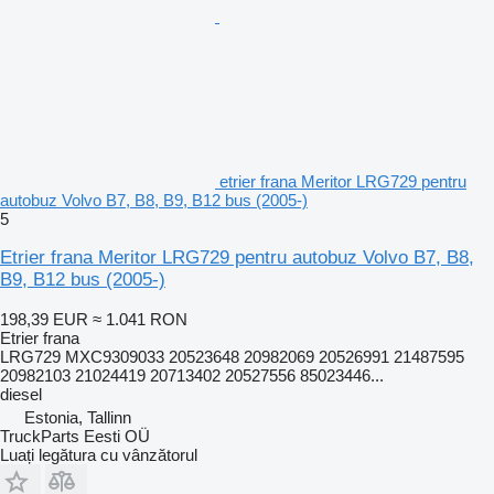
etrier frana Meritor LRG729 pentru
autobuz Volvo B7, B8, B9, B12 bus (2005-)
5
Etrier frana Meritor LRG729 pentru autobuz Volvo B7, B8,
B9, B12 bus (2005-)
198,39 EUR
≈ 1.041 RON
Etrier frana
LRG729 MXC9309033 20523648 20982069 20526991 21487595
20982103 21024419 20713402 20527556 85023446...
diesel
Estonia, Tallinn
TruckParts Eesti OÜ
Luați legătura cu vânzătorul