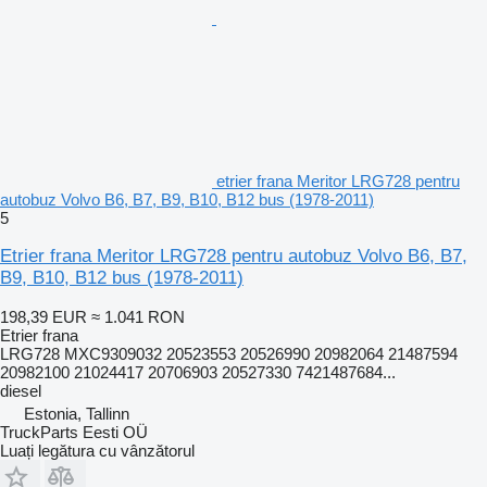
etrier frana Meritor LRG728 pentru
autobuz Volvo B6, B7, B9, B10, B12 bus (1978-2011)
5
Etrier frana Meritor LRG728 pentru autobuz Volvo B6, B7,
B9, B10, B12 bus (1978-2011)
198,39 EUR
≈ 1.041 RON
Etrier frana
LRG728 MXC9309032 20523553 20526990 20982064 21487594
20982100 21024417 20706903 20527330 7421487684...
diesel
Estonia, Tallinn
TruckParts Eesti OÜ
Luați legătura cu vânzătorul