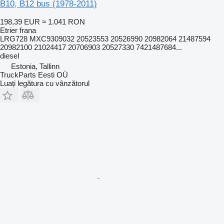
B10, B12 bus (1978-2011)
198,39 EUR
≈ 1.041 RON
Etrier frana
LRG728 MXC9309032 20523553 20526990 20982064 21487594
20982100 21024417 20706903 20527330 7421487684...
diesel
Estonia, Tallinn
TruckParts Eesti OÜ
Luați legătura cu vânzătorul