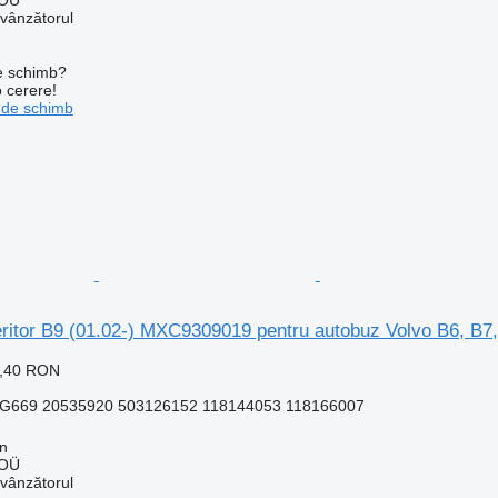
 vânzătorul
de schimb?
o cerere!
 de schimb
eritor B9 (01.02-) MXC9309019 pentru autobuz Volvo B6, B7
5,40 RON
669 20535920 503126152 118144053 118166007
nn
 OÜ
 vânzătorul