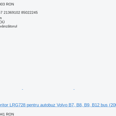
.303 RON
7 21369102 85022245
nn
 OÜ
 vânzătorul
eritor LRG728 pentru autobuz Volvo B7, B8, B9, B12 bus (20
.041 RON