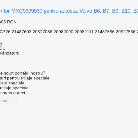
eritor MXC9309030 pentru autobuz Volvo B6, B7, B9, B10, B
.303 RON
726 21487603 20527036 20982090 20982111 21487686 20527566 
nn
 OÜ
 vânzătorul
e scurt portalul nostru?
uri pentru utilaje speciale
laje speciale
tilaje speciale
ăspuns corect
unsul