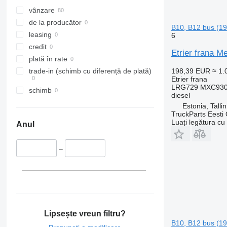
vânzare
de la producător
B10, B12 bus (1
leasing
6
credit
Etrier frana M
plată în rate
198,39 EUR
≈ 1
trade-in (schimb cu diferență de plată)
Etrier frana
LRG729 MXC9309
schimb
diesel
Estonia, Talli
TruckParts Eesti
Luați legătura cu
Anul
–
Lipsește vreun filtru?
B10, B12 bus (1