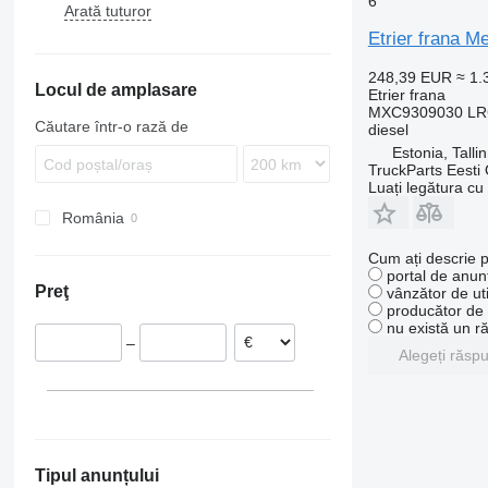
6
Arată tuturor
Karosa
S-Class
Tourliner
Urbino
7700
Etrier frana M
Magelys
Tourismo
9900
Proway
Travego
B-series
248,39 EUR
≈ 1
Locul de amplasare
Etrier frana
MXC9309030 LRG
Căutare într-o rază de
diesel
Estonia, Talli
TruckParts Eesti
Luați legătura cu
România
Cum ați descrie p
portal de anunț
Preţ
vânzător de uti
producător de u
nu există un r
–
Alegeți răsp
Tipul anunțului