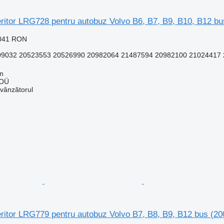
eritor LRG728 pentru autobuz Volvo B6, B7, B9, B10, B12 b
.041 RON
032 20523553 20526990 20982064 21487594 20982100 21024417 2
nn
 OÜ
 vânzătorul
eritor LRG779 pentru autobuz Volvo B7, B8, B9, B12 bus (20