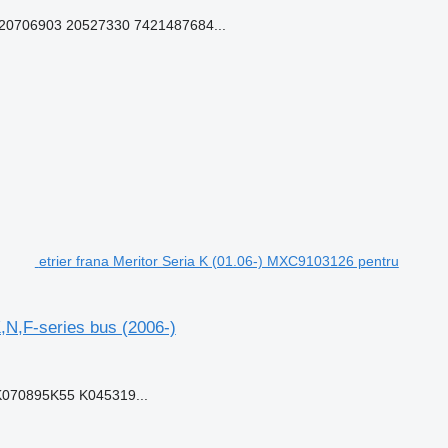
0706903 20527330 7421487684...
etrier frana Meritor Seria K (01.06-) MXC9103126 pentru
,N,F-series bus (2006-)
070895K55 K045319...