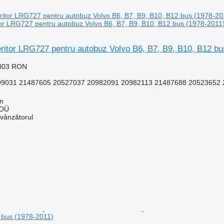
itor LRG727 pentru autobuz Volvo B6, B7, B9, B10, B12 bus (1978-2011
eritor LRG727 pentru autobuz Volvo B6, B7, B9, B10, B12 b
.303 RON
031 21487605 20527037 20982091 20982113 21487688 20523652 
nn
 OÜ
 vânzătorul
 bus (1978-2011)