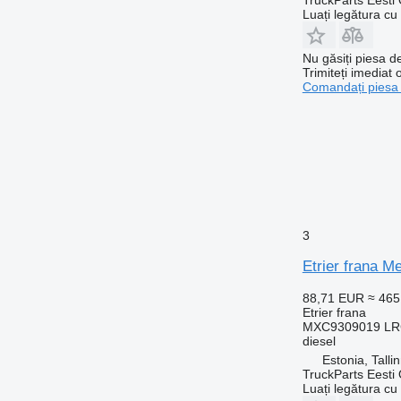
Luați legătura cu
Nu găsiți piesa 
Trimiteți imediat 
Comandați piesa
3
Etrier frana M
88,71 EUR
≈ 46
Etrier frana
MXC9309019 LRG
diesel
Estonia, Talli
TruckParts Eesti
Luați legătura cu