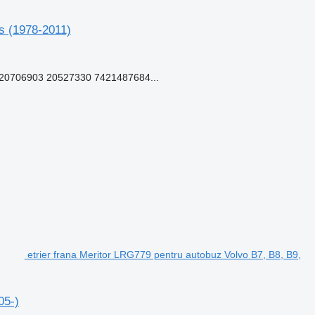
us (1978-2011)
0706903 20527330 7421487684...
etrier frana Meritor LRG779 pentru autobuz Volvo B7, B8, B9,
05-)