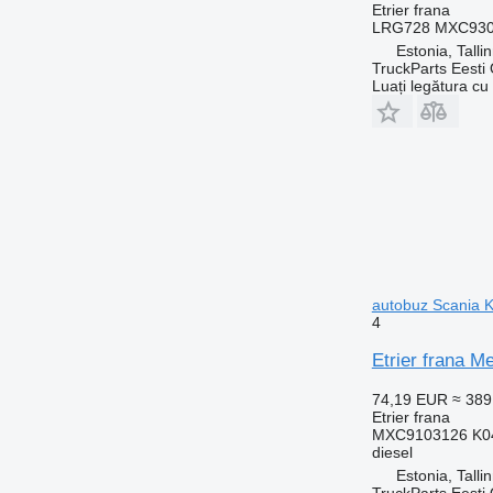
Etrier frana
LRG728 MXC9309
Estonia, Talli
TruckParts Eesti
Luați legătura cu
autobuz Scania K
4
Etrier frana M
74,19 EUR
≈ 38
Etrier frana
MXC9103126 K04
diesel
Estonia, Talli
TruckParts Eesti