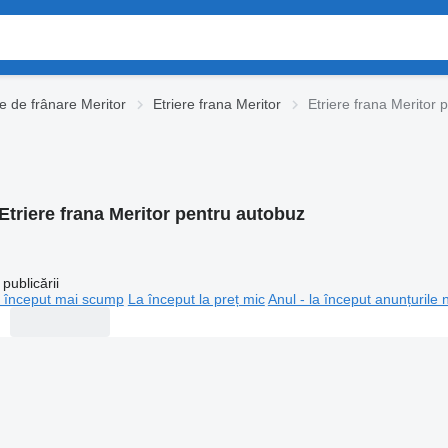
e de frânare Meritor
Etriere frana Meritor
Etriere frana Meritor 
Etriere frana Meritor pentru autobuz
publicării
 început mai scump
La început la preț mic
Anul - la început anunțurile 