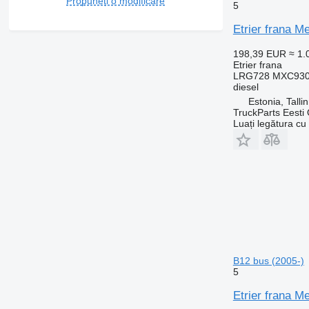
Propuneți o modificare
5
Etrier frana M
198,39 EUR
≈ 1
Etrier frana
LRG728 MXC9309
diesel
Estonia, Talli
TruckParts Eesti
Luați legătura cu
B12 bus (2005-)
5
Etrier frana M