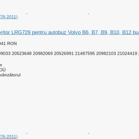
978-2011)
eritor LRG729 pentru autobuz Volvo B6, B7, B9, B10, B12 b
.041 RON
033 20523648 20982069 20526991 21487595 20982103 21024419 2
nn
 OÜ
 vânzătorul
978-2011)