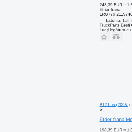
248,39 EUR
≈ 1
Etrier frana
LRG779 2119746
Estonia, Talli
TruckParts Eesti
Luați legătura cu
B12 bus (2005-)
5
Etrier frana M
198,39 EUR
≈ 1