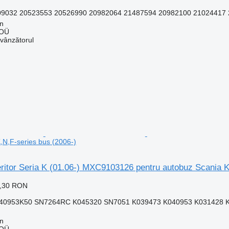
032 20523553 20526990 20982064 21487594 20982100 21024417 2
nn
 OÜ
 vânzătorul
,N,F-series bus (2006-)
eritor Seria K (01.06-) MXC9103126 pentru autobuz Scania K
9,30 RON
0953K50 SN7264RC K045320 SN7051 K039473 K040953 K031428 K
nn
 OÜ