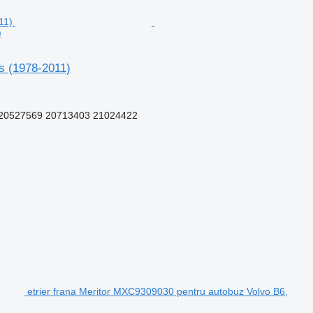
)
us (1978-2011)
20527569 20713403 21024422
etrier frana Meritor MXC9309030 pentru autobuz Volvo B6,