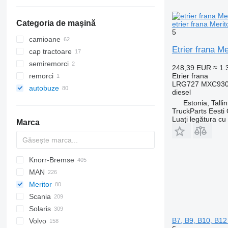
Categoria de maşină
etrier frana Mer
5
camioane
Etrier frana M
cap tractoare
semiremorci
248,39 EUR
≈ 1
Etrier frana
remorci
LRG727 MXC9309
autobuze
diesel
Estonia, Talli
TruckParts Eesti
Luați legătura cu
Marca
Knorr-Bremse
Futura
Axer
MAN
Citelis
Meritor
Crossway
A-series
Citaro
Scania
Daily
Lion's series
Integro
Cityliner
Solaris
Domino
Intouro
Jetliner
K-series
B7, B9, B10, B12
Volvo
Evadys
O-series
Skyliner
L-series
Alpino
T-series