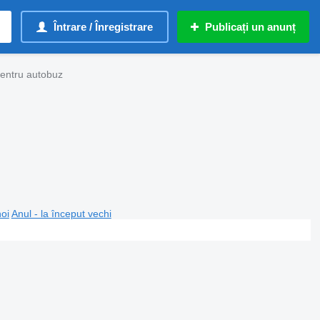
Întrare / Înregistrare
Publicați un anunț
pentru autobuz
noi
Anul - la început vechi