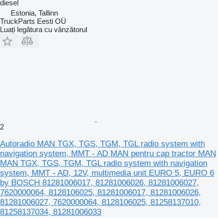
diesel
Estonia, Tallinn
TruckParts Eesti OÜ
Luați legătura cu vânzătorul
2
Autoradio MAN TGX, TGS, TGM, TGL radio system with
navigation system, MMT - AD MAN pentru cap tractor MAN
MAN TGX, TGS, TGM, TGL radio system with navigation
system, MMT - AD, 12V, multimedia unit EURO 5, EURO 6
by BOSCH 81281006017, 81281006026, 81281006027,
7620000064, 8128106025, 81281006017, 81281006026,
81281006027, 7620000064, 8128106025, 81258137010,
81258137034, 81281006033