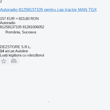
2
Autoradio 81258137105 pentru cap tractor MAN TGX
157 EUR
≈ 823,80 RON
Autoradio
81258137105 81281006052
România, Suceava
DEZSTORE S.R.L.
14
ani pe Autoline
Luați legătura cu vânzătorul