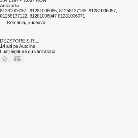
394 EUR
≈ 2.067 RON
Autoradio
81281006061, 81281006065, 81258137135, 81281006057,
81258137122, 81281006047 81281006071
România, Suceava
DEZSTORE S.R.L.
14
ani pe Autoline
Luați legătura cu vânzătorul