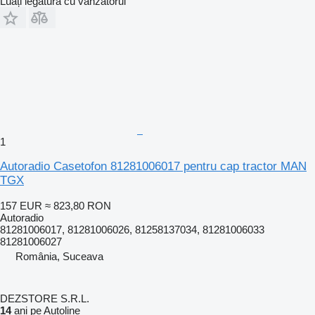
Luați legătura cu vânzătorul
1
Autoradio Casetofon 81281006017 pentru cap tractor MAN
TGX
157 EUR
≈ 823,80 RON
Autoradio
81281006017, 81281006026, 81258137034, 81281006033
81281006027
România, Suceava
DEZSTORE S.R.L.
14
ani pe Autoline