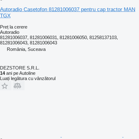
Autoradio Casetofon 81281006037 pentru cap tractor MAN
TGX
Preț la cerere
Autoradio
81281006037, 81281006031, 81281006050, 81258137103,
81281006043, 81281006043
România, Suceava
DEZSTORE S.R.L.
14
ani pe Autoline
Luați legătura cu vânzătorul