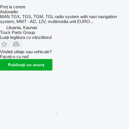
Preț la cerere
Autoradio
MAN TGX, TGS, TGM, TGL radio system with navi navigation
system, MMT - AD, 12V, multimedia unit EURO...
Lituania, Kaunas
Truck Parts Group
Luați legătura cu vânzătorul
Vindeți utilaje sau vehicule?
Faceți-o cu noi!
Publicați un anunț