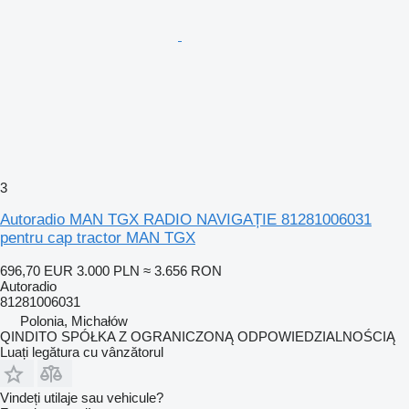
3
Autoradio MAN TGX RADIO NAVIGAȚIE 81281006031
pentru cap tractor MAN TGX
696,70 EUR
3.000 PLN
≈ 3.656 RON
Autoradio
81281006031
Polonia, Michałów
QINDITO SPÓŁKA Z OGRANICZONĄ ODPOWIEDZIALNOŚCIĄ
Luați legătura cu vânzătorul
Vindeți utilaje sau vehicule?