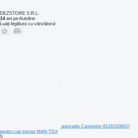
DEZSTORE S.R.L.
14
ani pe Autoline
Luați legătura cu vânzătorul
autoradio Casetofon 81281006037
pentru cap tractor MAN TGX
5