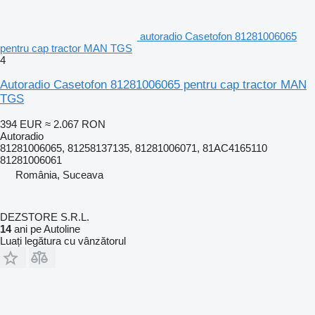
autoradio Casetofon 81281006065
pentru cap tractor MAN TGS
4
Autoradio Casetofon 81281006065 pentru cap tractor MAN
TGS
394 EUR
≈ 2.067 RON
Autoradio
81281006065, 81258137135, 81281006071, 81AC4165110
81281006061
România, Suceava
DEZSTORE S.R.L.
14
ani pe Autoline
Luați legătura cu vânzătorul