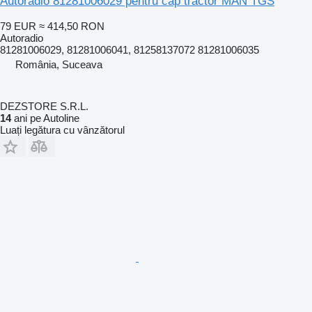
Autoradio 81281006029 pentru cap tractor MAN TGS
79 EUR
≈ 414,50 RON
Autoradio
81281006029, 81281006041, 81258137072 81281006035
România, Suceava
DEZSTORE S.R.L.
14
ani pe Autoline
Luați legătura cu vânzătorul