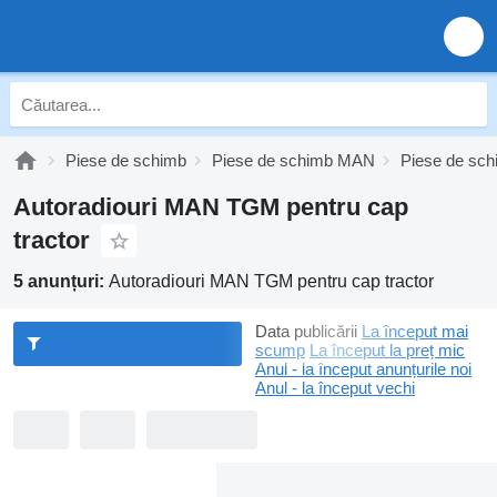
Piese de schimb
Piese de schimb MAN
Piese de s
Autoradiouri MAN TGM pentru cap
tractor
5 anunțuri:
Autoradiouri MAN TGM pentru cap tractor
Data publicării
La început mai
scump
La început la preț mic
Anul - la început anunțurile noi
Anul - la început vechi