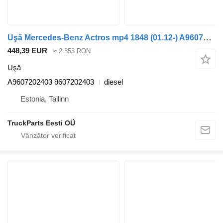
Uşă Mercedes-Benz Actros mp4 1848 (01.12-) A9607202403 pentru cap tractor Mercedes-Benz Actros MP4 Antos Arocs (2012-)
448,39 EUR
≈ 2.353 RON
Uşă
A9607202403 9607202403
diesel
Estonia, Tallinn
TruckParts Eesti OÜ