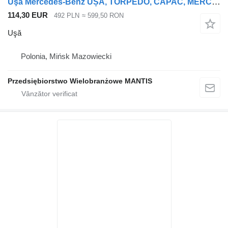
Uşă Mercedes-Benz UȘĂ, TORPEDO, CAPAC, MERCEDES ACTROS MP4, STÂNGA pentru cap tractor
114,30 EUR
492 PLN
≈ 599,50 RON
Uşă
Polonia, Mińsk Mazowiecki
Przedsiębiorstwo Wielobranżowe MANTIS