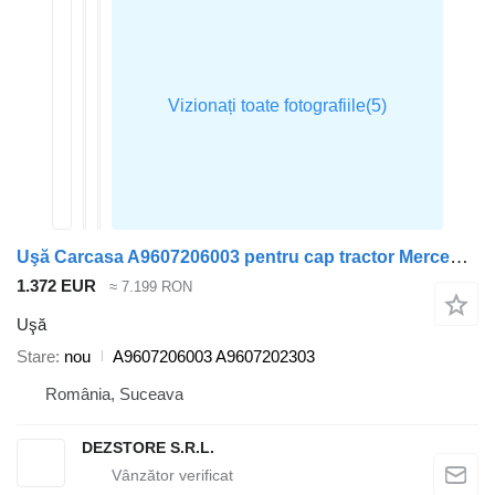
Uşă Carcasa A9607206003 pentru cap tractor Mercedes-Benz ACTROS MP4
1.372 EUR
≈ 7.199 RON
Uşă
Stare
nou
A9607206003 A9607202303
România, Suceava
DEZSTORE S.R.L.