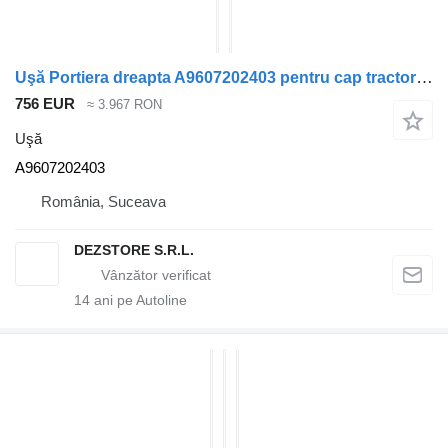
Uşă Portiera dreapta A9607202403 pentru cap tractor Mercedes-Benz ACTROS MP4
756 EUR
≈ 3.967 RON
Uşă
A9607202403
România, Suceava
DEZSTORE S.R.L.
14
ani pe Autoline