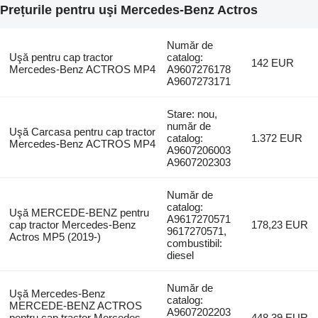
Prețurile pentru uşi Mercedes-Benz Actros
Număr de
Uşă pentru cap tractor
catalog:
142 EUR
Mercedes-Benz ACTROS MP4
A9607276178
A9607273171
Stare: nou,
număr de
Uşă Carcasa pentru cap tractor
catalog:
1.372 EUR
Mercedes-Benz ACTROS MP4
A9607206003
A9607202303
Număr de
catalog:
Uşă MERCEDE-BENZ pentru
A9617270571
cap tractor Mercedes-Benz
178,23 EUR
9617270571,
Actros MP5 (2019-)
combustibil:
diesel
Număr de
Uşă Mercedes-Benz
catalog:
MERCEDE-BENZ ACTROS
A9607202203
pentru cap tractor Mercedes-
448,39 EUR