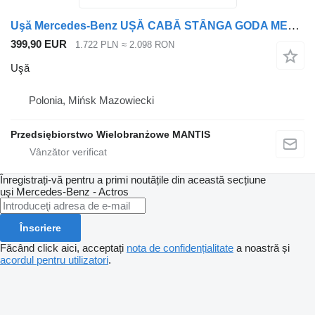
Uşă Mercedes-Benz UȘĂ CABĂ STÂNGA GODA MERCEDES ACTROS MP4 EURO 5 / EURO 6 pentru cap tractor
399,90 EUR
1.722 PLN
≈ 2.098 RON
Uşă
Polonia, Mińsk Mazowiecki
Przedsiębiorstwo Wielobranżowe MANTIS
Înregistrați-vă pentru a primi noutățile din această secțiune
uşi
Mercedes-Benz - Actros
Înscriere
Făcând click aici, acceptați
nota de confidențialitate
a noastră și
acordul pentru utilizatori
.