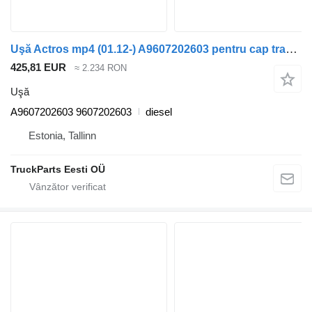
Uşă Actros mp4 (01.12-) A9607202603 pentru cap tractor Mercedes-Benz Actros MP4, Antos, Arocs
425,81 EUR
≈ 2.234 RON
Uşă
A9607202603 9607202603
diesel
Estonia, Tallinn
TruckParts Eesti OÜ