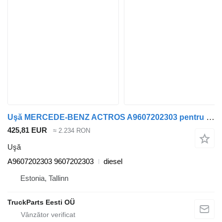
Uşă MERCEDE-BENZ ACTROS A9607202303 pentru cap tractor Mercedes-Benz Antos, Arocs, Actros MP4 (2012-)
425,81 EUR
≈ 2.234 RON
Uşă
A9607202303 9607202303
diesel
Estonia, Tallinn
TruckParts Eesti OÜ