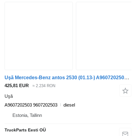
Uşă Mercedes-Benz antos 2530 (01.13-) A9607202503 pentru cap tractor Mercedes-Benz Actros MP4 Antos Arocs (2012-)
425,81 EUR
≈ 2.234 RON
Uşă
A9607202503 9607202503
diesel
Estonia, Tallinn
TruckParts Eesti OÜ