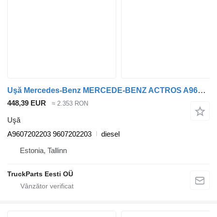
Uşă Mercedes-Benz MERCEDE-BENZ ACTROS A9607202203 pentru cap tractor Mercedes-Benz Antos, Arocs, Actros MP4 (2012-)
448,39 EUR
≈ 2.353 RON
Uşă
A9607202203 9607202203
diesel
Estonia, Tallinn
TruckParts Eesti OÜ