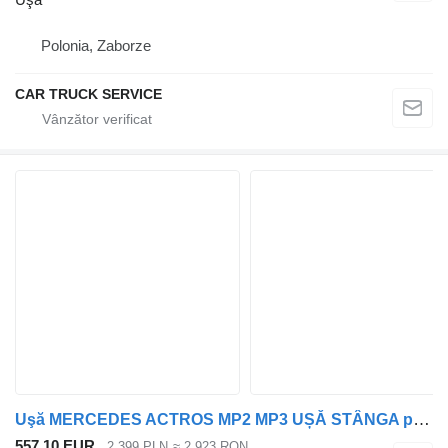
Polonia, Zaborze
CAR TRUCK SERVICE
Uşă MERCEDES ACTROS MP2 MP3 UȘĂ STÂNGA pentru cap tractor Mercedes-Benz ACTROS MP2 MP3
557,10 EUR
2.399 PLN
≈ 2.923 RON