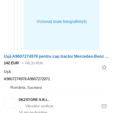
Uşă A9607274978 pentru cap tractor Mercedes-Benz ACTROS MP4
142 EUR
≈ 745,10 RON
Uşă
A9607274978 A9607272071
România, Suceava
DEZSTORE S.R.L.
14
ani pe Autoline