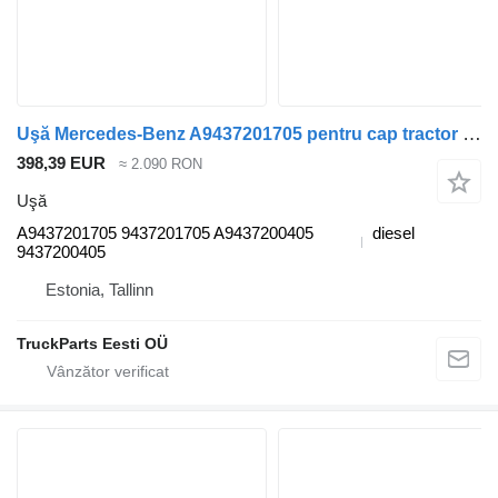
Uşă Mercedes-Benz A9437201705 pentru cap tractor Mercedes-Benz Axor, Actros MP1, MP2, MP3 (1996-2014)
398,39 EUR
≈ 2.090 RON
Uşă
A9437201705 9437201705 A9437200405
diesel
9437200405
Estonia, Tallinn
TruckParts Eesti OÜ