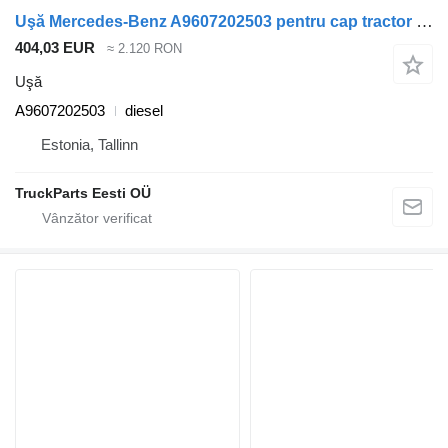
Uşă Mercedes-Benz A9607202503 pentru cap tractor Mercedes-Benz Actros MP4 Antos Arocs (2012-)
404,03 EUR
≈ 2.120 RON
Uşă
A9607202503
diesel
Estonia, Tallinn
TruckParts Eesti OÜ