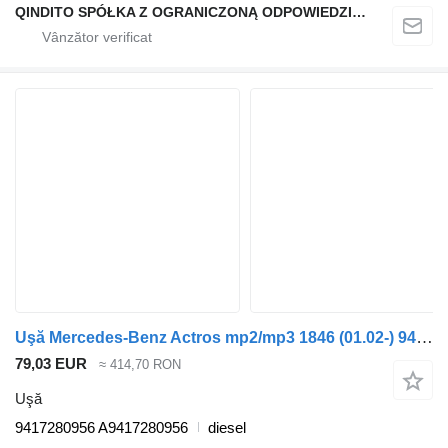
QINDITO SPÓŁKA Z OGRANICZONĄ ODPOWIEDZIALNOŚCIĄ
Uşă Mercedes-Benz Actros mp2/mp3 1846 (01.02-) 9417280956 pentru cap tractor Mercedes-Benz Actros, Axor MP1, MP2, MP3 (1996-2014)
79,03 EUR
≈ 414,70 RON
Uşă
9417280956 A9417280956
diesel