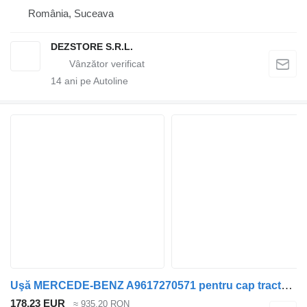
România, Suceava
DEZSTORE S.R.L.
14
ani pe Autoline
Uşă MERCEDE-BENZ A9617270571 pentru cap tractor Mercedes-Benz Actros MP5 (2019-)
178,23 EUR
≈ 935,20 RON