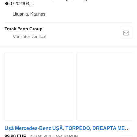
9607202303,...
Lituania, Kaunas
Truck Parts Group
Uşă Mercedes-Benz UȘĂ, TORPEDO, DREAPTA MERCEDES ACTROS MP4 pentru cap tractor
99,98 EUR
430,50 PLN
≈ 524,60 RON