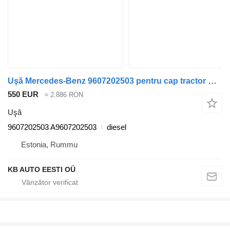
Uşă Mercedes-Benz 9607202503 pentru cap tractor Mercedes-Benz Actros MP4 Antos Arocs (2012-)
550 EUR
≈ 2.886 RON
Uşă
9607202503 A9607202503
diesel
Estonia, Rummu
KB AUTO EESTI OÜ