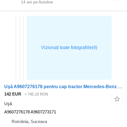
14
ani pe Autoline
Uşă A9607276178 pentru cap tractor Mercedes-Benz ACTROS MP4
142 EUR
≈ 745,10 RON
Uşă
A9607276178 A9607273171
România, Suceava