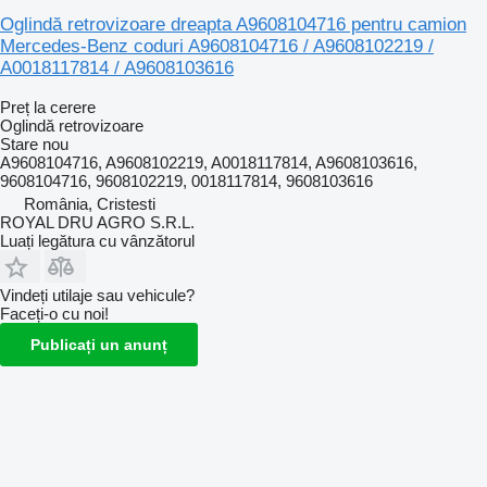
Oglindă retrovizoare dreapta A9608104716 pentru camion
Mercedes-Benz coduri A9608104716 / A9608102219 /
A0018117814 / A9608103616
Preț la cerere
Oglindă retrovizoare
Stare
nou
A9608104716, A9608102219, A0018117814, A9608103616,
9608104716, 9608102219, 0018117814, 9608103616
România, Cristesti
ROYAL DRU AGRO S.R.L.
Luați legătura cu vânzătorul
Vindeți utilaje sau vehicule?
Faceți-o cu noi!
Publicați un anunț