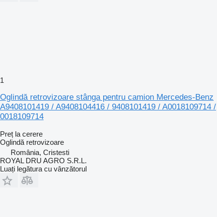
1
Oglindă retrovizoare stânga pentru camion Mercedes-Benz
A9408101419 / A9408104416 / 9408101419 / A0018109714 /
0018109714
Preț la cerere
Oglindă retrovizoare
România, Cristesti
ROYAL DRU AGRO S.R.L.
Luați legătura cu vânzătorul