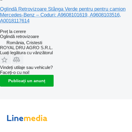
Oglindă Retrovizoare Stânga Verde pentru pentru camion
Mercedes-Benz – Coduri: A9608101619, A9608103516,
A0018117614
Preț la cerere
Oglindă retrovizoare
România, Cristesti
ROYAL DRU AGRO S.R.L.
Luați legătura cu vânzătorul
Vindeți utilaje sau vehicule?
Faceți-o cu noi!
Publicați un anunț