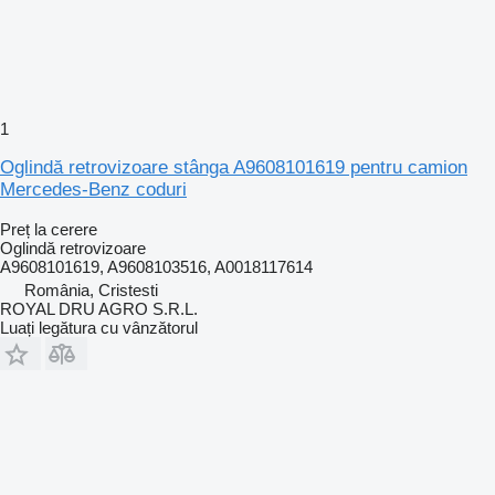
1
Oglindă retrovizoare stânga A9608101619 pentru camion
Mercedes-Benz coduri
Preț la cerere
Oglindă retrovizoare
A9608101619, A9608103516, A0018117614
România, Cristesti
ROYAL DRU AGRO S.R.L.
Luați legătura cu vânzătorul