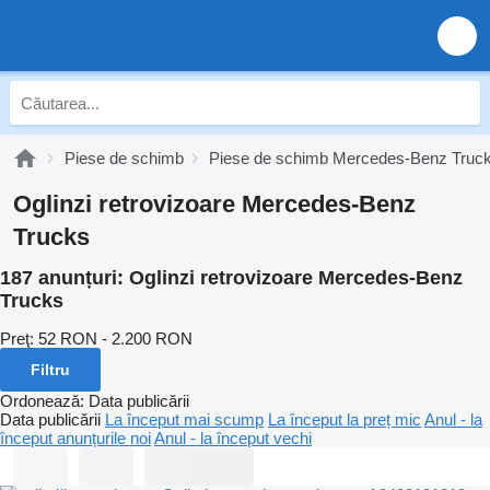
Piese de schimb
Piese de schimb Mercedes-Benz Truc
Oglinzi retrovizoare Mercedes-Benz
Trucks
187 anunțuri:
Oglinzi retrovizoare Mercedes-Benz
Trucks
Preţ:
52 RON - 2.200 RON
Filtru
Ordonează
:
Data publicării
Data publicării
La început mai scump
La început la preț mic
Anul - la
început anunțurile noi
Anul - la început vechi