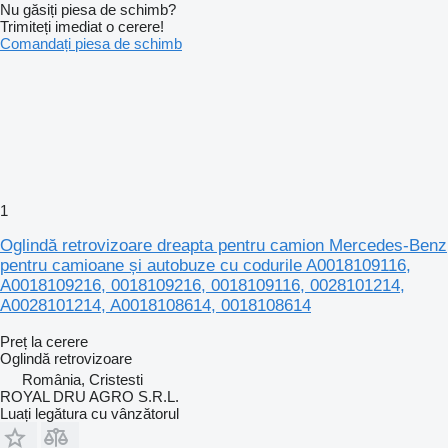
Nu găsiți piesa de schimb?
Trimiteți imediat o cerere!
Comandați piesa de schimb
1
Oglindă retrovizoare dreapta pentru camion Mercedes-Benz
pentru camioane și autobuze cu codurile A0018109116,
A0018109216, 0018109216, 0018109116, 0028101214,
A0028101214, A0018108614, 0018108614
Preț la cerere
Oglindă retrovizoare
România, Cristesti
ROYAL DRU AGRO S.R.L.
Luați legătura cu vânzătorul