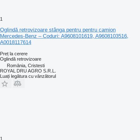
1
Oglindă retrovizoare stânga pentru pentru camion
Mercedes-Benz – Coduri: A9608101619, A9608103516,
A0018117614
Preț la cerere
Oglindă retrovizoare
România, Cristesti
ROYAL DRU AGRO S.R.L.
Luați legătura cu vânzătorul
1