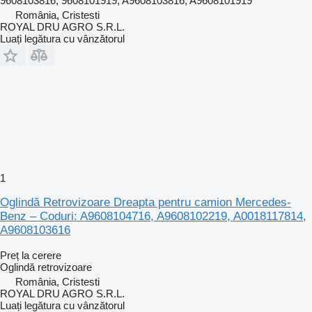
9608103816, 9608101919, A9608103816, A9608101919
România, Cristesti
ROYAL DRU AGRO S.R.L.
Luați legătura cu vânzătorul
1
Oglindă Retrovizoare Dreapta pentru camion Mercedes-
Benz – Coduri: A9608104716, A9608102219, A0018117814,
A9608103616
Preț la cerere
Oglindă retrovizoare
România, Cristesti
ROYAL DRU AGRO S.R.L.
Luați legătura cu vânzătorul