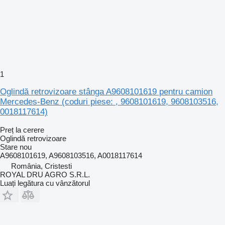
1
Oglindă retrovizoare stânga A9608101619 pentru camion
Mercedes-Benz (coduri piese: , 9608101619, 9608103516,
0018117614)
Preț la cerere
Oglindă retrovizoare
Stare
nou
A9608101619, A9608103516, A0018117614
România, Cristesti
ROYAL DRU AGRO S.R.L.
Luați legătura cu vânzătorul