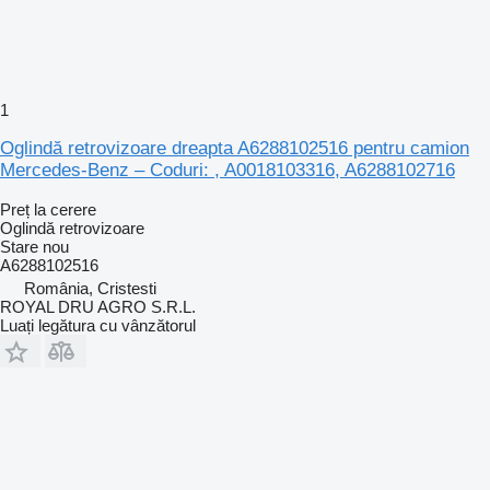
1
Oglindă retrovizoare dreapta A6288102516 pentru camion
Mercedes-Benz – Coduri: , A0018103316, A6288102716
Preț la cerere
Oglindă retrovizoare
Stare
nou
A6288102516
România, Cristesti
ROYAL DRU AGRO S.R.L.
Luați legătura cu vânzătorul