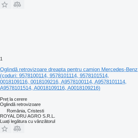
1
Oglindă retrovizoare dreapta pentru camion Mercedes-Benz
(coduri: 9578100114, 9578101114, 9578101514,
0018109116, 0018109216, A9578100114, A9578101114,
A9578101514, A0018109116, A0018109216)
Preț la cerere
Oglindă retrovizoare
România, Cristesti
ROYAL DRU AGRO S.R.L.
Luați legătura cu vânzătorul