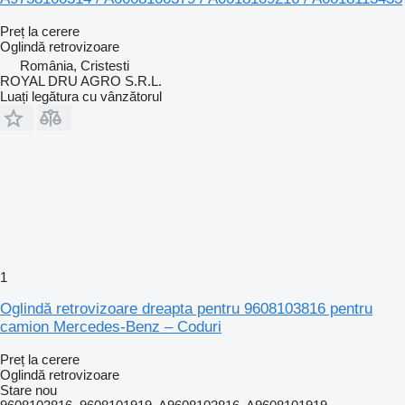
Preț la cerere
Oglindă retrovizoare
România, Cristesti
ROYAL DRU AGRO S.R.L.
Luați legătura cu vânzătorul
1
Oglindă retrovizoare dreapta pentru 9608103816 pentru
camion Mercedes-Benz – Coduri
Preț la cerere
Oglindă retrovizoare
Stare
nou