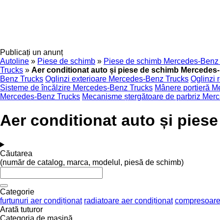
Publicați un anunț
Autoline
»
Piese de schimb
»
Piese de schimb Mercedes-Benz
Trucks
»
Aer conditionat auto și piese de schimb Mercedes
Benz Trucks
Oglinzi exterioare Mercedes-Benz Trucks
Oglinzi 
Sisteme de încălzire Mercedes-Benz Trucks
Mânere portieră M
Mercedes-Benz Trucks
Mecanisme ștergătoare de parbriz Mer
Aer conditionat auto și pie
Căutarea
(număr de catalog, marca, modelul, piesă de schimb)
Categorie
furtunuri aer condiționat
radiatoare aer condiționat
compresoare
Arată tuturor
Categoria de maşină