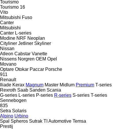
Tourismo
Tourismo 16
Vito
Mitsubishi Fuso
Canter
Mitsubishi
Canter
L-series
Modine
NRF
Neoplan
Cityliner
Jetliner
Skyliner
Nissan
Atleon
Cabstar
Vanette
Nissens
Norgren
OEM
Opel
Movano
Optare
Otokar
Paccar
Porsche
911
Renault
Iliade
Kerax
Magnum
Master
Midlum
Premium
T-series
Rexroth
Saab
Sanden
Scania
G-series
L-series
P-series
R-series
S-series
T-series
Sennebogen
835
Setra
Solaris
Alpino
Urbino
Spal
Spheros
Sutrak
TI Automotive
Temsa
Prestij