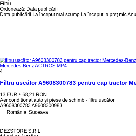
Filtru
Ordonează
:
Data publicării
Data publicării
La început mai scump
La început la preț mic
Anul
Mercedes-Benz ACTROS MP4
4
Filtru uscător A9608300783 pentru cap tracto
13 EUR
≈ 68,21 RON
Aer conditionat auto și piese de schimb - filtru uscător
A9608300783 A9608300983
România, Suceava
DEZSTORE S.R.L.