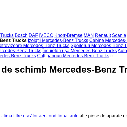
 Trucks
Bosch
DAF
IVECO
Knorr-Bremse
MAN
Renault
Scania
-Benz Trucks
Izolaţii Mercedes-Benz Trucks
Cabine Mercedes-
retrovizoare Mercedes-Benz Trucks
Spoileruri Mercedes-Benz T
ercedes-Benz Trucks
Încuietori ușă Mercedes-Benz Trucks
Auto
cedes-Benz Trucks
Colț panouri Mercedes-Benz Trucks
»
se de schimb Mercedes-Benz T
 clima
filtre uscător
aer conditionat auto
alte piese de aparate d