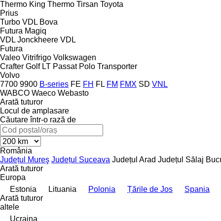
Thermo King
Thermo
Tirsan
Toyota
Prius
Turbo
VDL Bova
Futura
Magiq
VDL Jonckheere
VDL
Futura
Valeo
Vitrifrigo
Volkswagen
Crafter
Golf
LT
Passat
Polo
Transporter
Volvo
7700
9900
B-series
FE
FH
FL
FM
FMX
SD
VNL
WABCO
Waeco
Webasto
Arată tuturor
Locul de amplasare
Căutare într-o rază de
România
Județul Mureş
Județul Suceava
Județul Arad
Județul Sălaj
Bucu
Arată tuturor
Europa
Estonia
Lituania
Polonia
Țările de Jos
Spania
Arată tuturor
altele
Ucraina