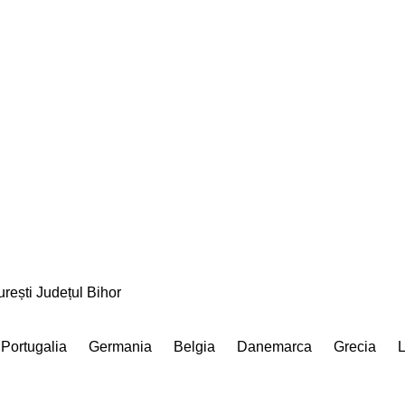
rești
Județul Bihor
Portugalia
Germania
Belgia
Danemarca
Grecia
L