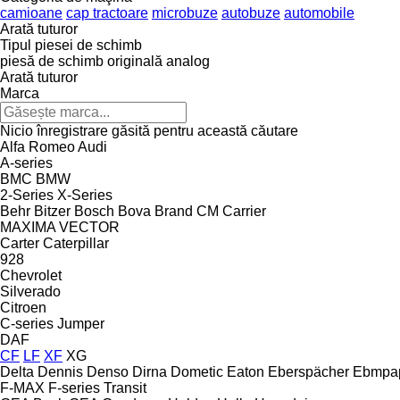
camioane
cap tractoare
microbuze
autobuze
automobile
Arată tuturor
Tipul piesei de schimb
piesă de schimb originală
analog
Arată tuturor
Marca
Nicio înregistrare găsită pentru această căutare
Alfa Romeo
Audi
A-series
BMC
BMW
2-Series
X-Series
Behr
Bitzer
Bosch
Bova
Brand
CM
Carrier
MAXIMA
VECTOR
Carter
Caterpillar
928
Chevrolet
Silverado
Citroen
C-series
Jumper
DAF
CF
LF
XF
XG
Delta
Dennis
Denso
Dirna
Dometic
Eaton
Eberspächer
Ebmpa
F-MAX
F-series
Transit