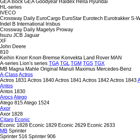
GEA Bock
GEA
Goodyear
Haldex
Hella
Hyundai
HL-series
IVECO
Crossway
Daily
EuroCargo
EuroStar
Eurotech
Eurotrakker
S-W
Indel B
International
Irisbus
Crossway
Daily
Magelys
Proway
Isuzu
JCB
Jaguar
XF
John Deere
810
Keihin
Knorr
Knorr-Bremse
Konvekta
Land Rover
MAN
A-series
Lion's series
TGA
TGL
TGM
TGS
TGX
MB
Magna
Mahle Original
Manuli
Maximus
Mercedes-Benz
A-Class
Actros
Actros 1831
Actros 1840
Actros 1841
Actros 1842
Actros 1843
A
Antos
Antos 1830
Arocs
Atego
Atego 815
Atego 1524
Axor
Axor 1828
Citaro
Econic
Econic 1828
Econic 1829
Econic 2629
Econic 2633
MB
Sprinter
Sprinter 516
Sprinter 906