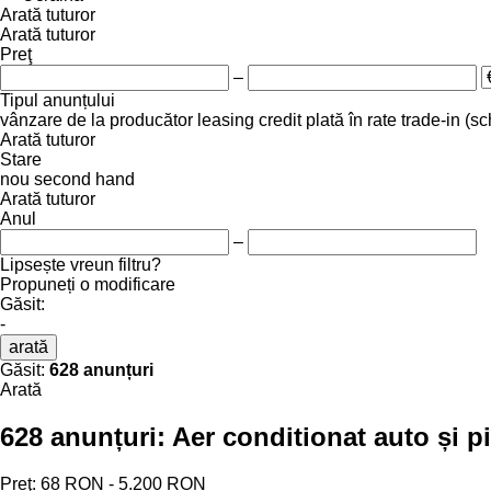
Arată tuturor
Arată tuturor
Preţ
–
Tipul anunțului
vânzare
de la producător
leasing
credit
plată în rate
trade-in (s
Arată tuturor
Stare
nou
second hand
Arată tuturor
Anul
–
Lipsește vreun filtru?
Propuneți o modificare
Găsit:
-
arată
Găsit:
628 anunțuri
Arată
628 anunțuri:
Aer conditionat auto și 
Preţ:
68 RON - 5.200 RON