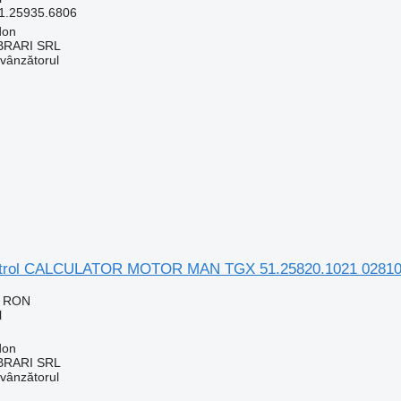
1.25935.6806
don
RARI SRL
 vânzătorul
ontrol CALCULATOR MOTOR MAN TGX 51.25820.1021 028102
3 RON
l
don
RARI SRL
 vânzătorul