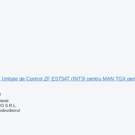
 / Unitate de Control ZF EST54T (INT3) pentru MAN TGX p
l
testi
O S.R.L.
 vânzătorul