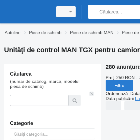
Autoline
Piese de schimb
Piese de schimb MAN
Piese d
Unităţi de control MAN TGX pentru camio
280 anunțuri
Căutarea
Preţ:
250 RON - 
(număr de catalog, marca, modelul,
Filtru
piesă de schimb)
Ordonează
:
Data 
Data publicării
La
Categorie