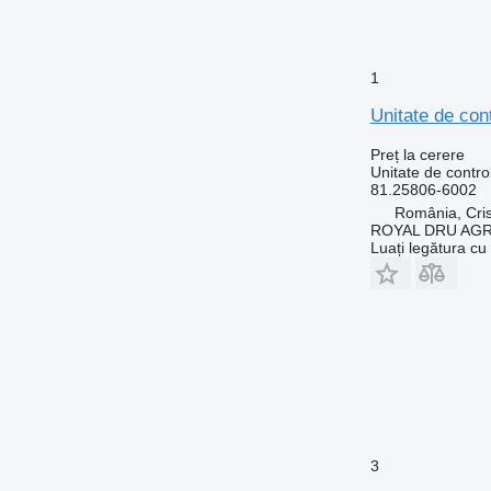
1
Unitate de co
Preț la cerere
Unitate de contro
81.25806-6002
România, Cris
ROYAL DRU AGR
Luați legătura cu
3