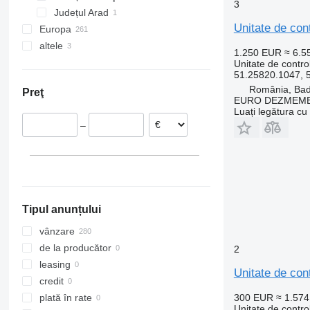
3
Județul Arad
Unimog
Trafic
VNL
TGX 18.460
Unitate de c
Europa
Vario
Zoe
TGX 18.470
altele
Estonia
Vito
TGX 18.500
1.250 EUR
≈ 6.
Țările de Jos
Ucraina
Unitate de contro
TGX 26.440
51.25820.1047, 
Germania
TGX 26.480
România, Ba
Preţ
Italia
TGX 26.560
EURO DEZMEMB
Luați legătura cu
Polonia
TGX 28.480
–
Portugalia
TGX 28.500
Lituania
Belgia
Arată tuturor
Tipul anunțului
vânzare
de la producător
2
leasing
Unitate de co
credit
300 EUR
≈ 1.57
plată în rate
Unitate de contro