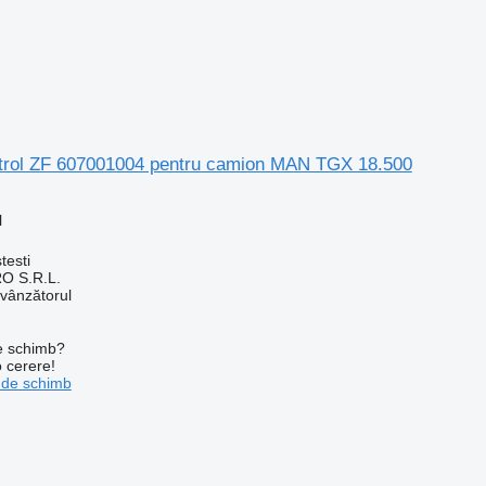
ntrol ZF 607001004 pentru camion MAN TGX 18.500
l
testi
O S.R.L.
 vânzătorul
de schimb?
o cerere!
 de schimb