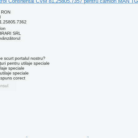
ntrol Continental CVM 81.25805.7357 pentru camion MAN T
9 RON
l
1.25805.7362
don
RARI SRL
 vânzătorul
e scurt portalul nostru?
uri pentru utilaje speciale
laje speciale
tilaje speciale
ăspuns corect
unsul