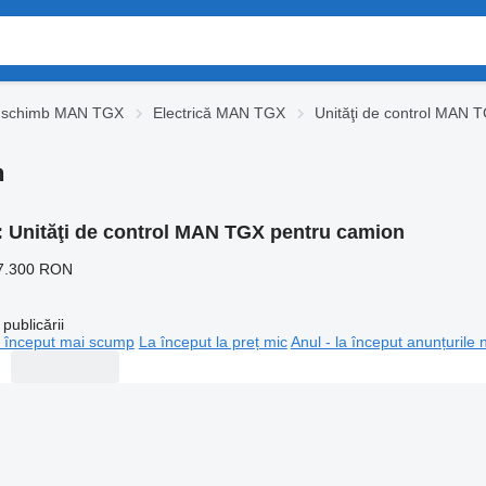
e schimb MAN TGX
Electrică MAN TGX
Unităţi de control MAN 
n
:
Unităţi de control MAN TGX pentru camion
7.300 RON
publicării
 început mai scump
La început la preț mic
Anul - la început anunțurile 