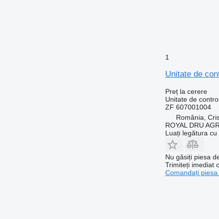
1
Unitate de co
Preț la cerere
Unitate de contro
ZF 607001004
România, Cris
ROYAL DRU AGR
Luați legătura cu
Nu găsiți piesa 
Trimiteți imediat 
Comandați piesa