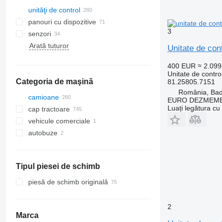
unităţi de control
panouri cu dispozitive
3
senzori
Arată tuturor
Unitate de co
400 EUR
≈ 2.09
Unitate de contro
Categoria de maşină
81.25805.7151
România, Ba
camioane
EURO DEZMEMB
Luați legătura cu
cap tractoare
vehicule comerciale
autobuze
Tipul piesei de schimb
piesă de schimb originală
2
Marca