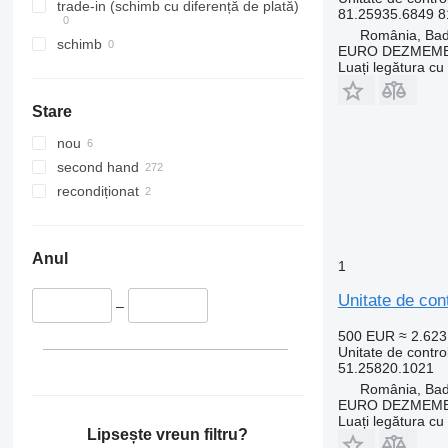
trade-in (schimb cu diferență de plată)
81.25935.6849 8
România, Ba
schimb
EURO DEZMEMB
Luați legătura cu
Stare
nou
second hand
recondiționat
Anul
1
Unitate de c
–
500 EUR
≈ 2.62
Unitate de contro
51.25820.1021
România, Ba
EURO DEZMEMB
Luați legătura cu
Lipsește vreun filtru?