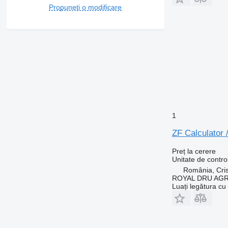
Propuneți o modificare
1
ZF Calculator
Preț la cerere
Unitate de contro
România, Cris
ROYAL DRU AGR
Luați legătura cu