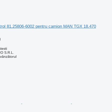
ntrol 81.25806-6002 pentru camion MAN TGX 18.470
l
testi
O S.R.L.
 vânzătorul