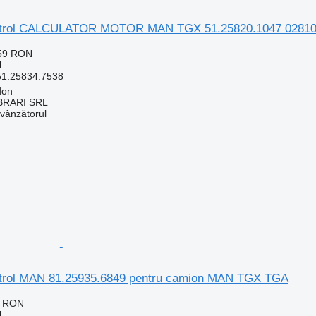
ontrol CALCULATOR MOTOR MAN TGX 51.25820.1047 028102
559 RON
l
51.25834.7538
don
RARI SRL
 vânzătorul
ntrol MAN 81.25935.6849 pentru camion MAN TGX TGA
4 RON
l