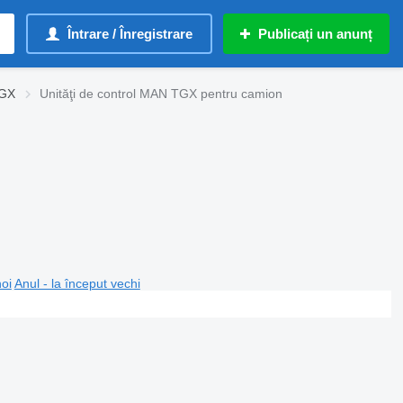
Întrare / Înregistrare
Publicați un anunț
TGX
Unităţi de control MAN TGX pentru camion
noi
Anul - la început vechi