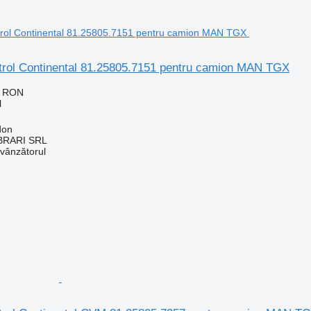
ntrol Continental 81.25805.7151 pentru camion MAN TGX
9 RON
l
don
RARI SRL
 vânzătorul