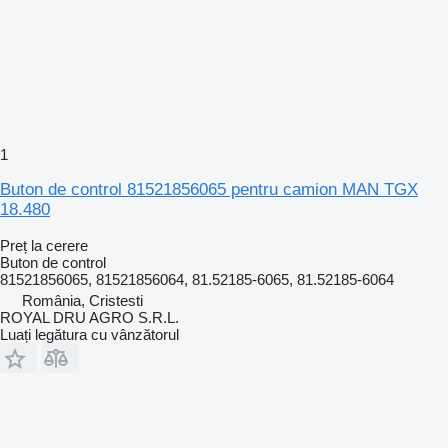
1
Buton de control 81521856065 pentru camion MAN TGX
18.480
Preț la cerere
Buton de control
81521856065, 81521856064, 81.52185-6065, 81.52185-6064
România, Cristesti
ROYAL DRU AGRO S.R.L.
Luați legătura cu vânzătorul