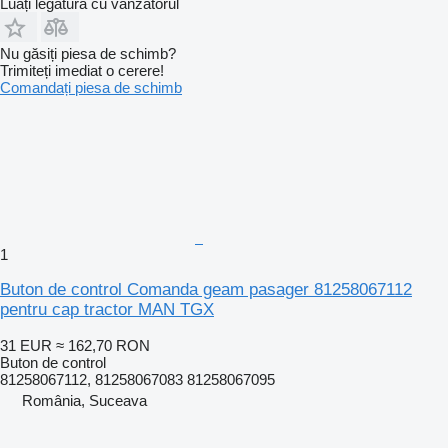
Luați legătura cu vânzătorul
Nu găsiți piesa de schimb?
Trimiteți imediat o cerere!
Comandați piesa de schimb
1
Buton de control Comanda geam pasager 81258067112
pentru cap tractor MAN TGX
31 EUR
≈ 162,70 RON
Buton de control
81258067112, 81258067083 81258067095
România, Suceava