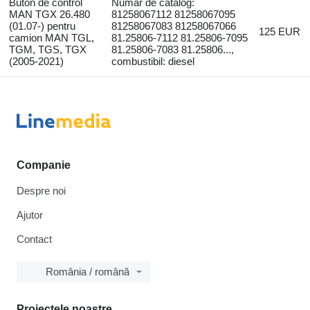
Buton de control
Număr de catalog:
MAN TGX 26.480
81258067112 81258067095
(01.07-) pentru
81258067083 81258067066
125 EUR
camion MAN TGL,
81.25806-7112 81.25806-7095
TGM, TGS, TGX
81.25806-7083 81.25806...,
(2005-2021)
combustibil: diesel
Companie
Despre noi
Ajutor
Contact
România / română
Proiectele noastre