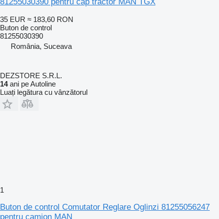
81255030390 pentru cap tractor MAN TGX
35 EUR
≈ 183,60 RON
Buton de control
81255030390
România, Suceava
DEZSTORE S.R.L.
14
ani pe Autoline
Luați legătura cu vânzătorul
1
Buton de control Comutator Reglare Oglinzi 81255056247
pentru camion MAN