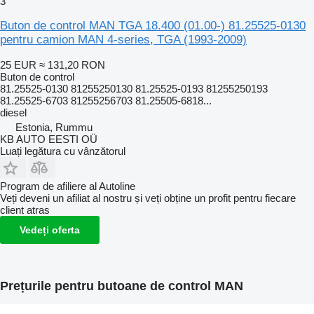
3
Buton de control MAN TGA 18.400 (01.00-) 81.25525-0130
pentru camion MAN 4-series, TGA (1993-2009)
25 EUR
≈ 131,20 RON
Buton de control
81.25525-0130 81255250130 81.25525-0193 81255250193
81.25525-6703 81255256703 81.25505-6818...
diesel
Estonia, Rummu
KB AUTO EESTI OÜ
Luați legătura cu vânzătorul
Program de afiliere al Autoline
Veți deveni un afiliat al nostru și veți obține un profit pentru fiecare
client atras
Vedeți oferta
Prețurile pentru butoane de control MAN