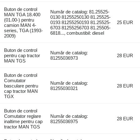
Buton de control
Număr de catalog: 81.25525-
MAN TGA 18.400
0130 81255250130 81.25525-
(01.00-) pentru
0193 81255250193 81.25525-
25 EUR
camion MAN 4-
6703 81255256703 81.25505-
series, TGA (1993-
6818..., combustibil: diesel
2009)
Buton de control
Număr de catalog:
pentru cap tractor
28 EUR
81255036973
MAN TGS
Buton de control
Comutator
Număr de catalog:
basculare pentru
28 EUR
81255030321
cap tractor MAN
TGX
Buton de control
Comutator reglare
Număr de catalog:
28 EUR
inaltime pentru cap
81255036975
tractor MAN TGS