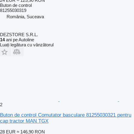
24 EUR
≈ 125,90 RON
Buton de control
81255030319
România, Suceava
DEZSTORE S.R.L.
14
ani pe Autoline
Luați legătura cu vânzătorul
2
Buton de control Comutator basculare 81255030321 pentru
cap tractor MAN TGX
28 EUR
≈ 146,90 RON