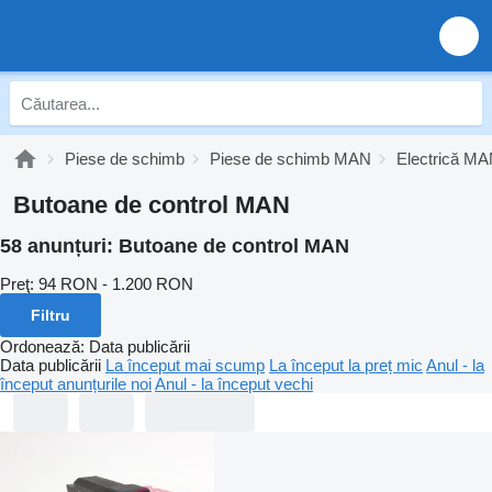
Piese de schimb
Piese de schimb MAN
Electrică M
Butoane de control MAN
58 anunțuri:
Butoane de control MAN
Preţ:
94 RON - 1.200 RON
Filtru
Ordonează
:
Data publicării
Data publicării
La început mai scump
La început la preț mic
Anul - la
început anunțurile noi
Anul - la început vechi