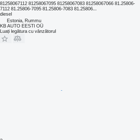
81258067112 81258067095 81258067083 81258067066 81.25806-
7112 81.25806-7095 81.25806-7083 81.25806...
diesel
Estonia, Rummu
KB AUTO EESTI OÜ
Luați legătura cu vânzătorul