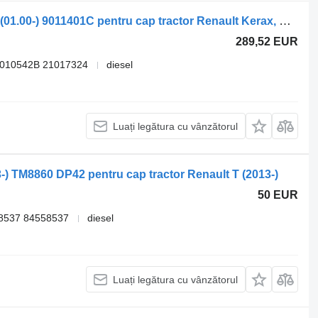
Sisteme de încălzire Webasto amiază (01.00-) 9011401C pentru cap tractor Renault Kerax, Midlum (1997-2014)
289,52 EUR
9010542B 21017324
diesel
Luați legătura cu vânzătorul
3-) TM8860 DP42 pentru cap tractor Renault T (2013-)
50 EUR
8537 84558537
diesel
Luați legătura cu vânzătorul