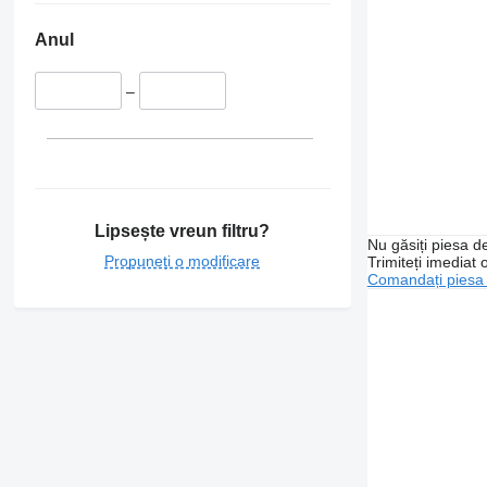
Anul
–
Lipsește vreun filtru?
Nu găsiți piesa 
Propuneți o modificare
Trimiteți imediat 
Comandați piesa