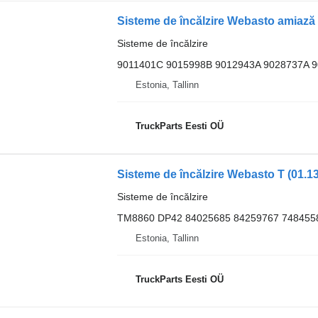
Sisteme de încălzire
9011401C 9015998B 9012943A 9028737A 
Estonia, Tallinn
TruckParts Eesti OÜ
Sisteme de încălzire Webasto T (01.1
Sisteme de încălzire
TM8860 DP42 84025685 84259767 748455
Estonia, Tallinn
TruckParts Eesti OÜ