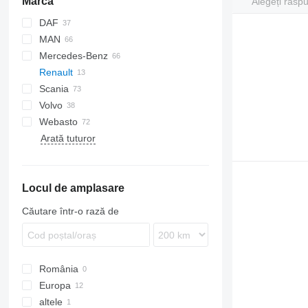
Marca
Alegeți răsp
DAF
MAN
CF
EuroCargo
Mercedes-Benz
LF
S-Way
TGA
Renault
XF
Stralis
TGL
Actros
Scania
XG
Trakker
TGM
Antos
Kerax
Volvo
TGS
Arocs
Magnum
G-series
Webasto
TGX
Atego
Major
P-series
B-series
Arată tuturor
Axor
Midlum
R-series
F89
Econic
Premium
FE
FH
Locul de amplasare
FL
FM
Căutare într-o rază de
FMX
N-series
VNL
România
Europa
altele
Estonia