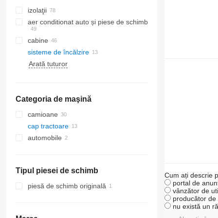
izolaţii
aer conditionat auto și piese de schimb
cabine
radiatoare aer condiționat
sisteme de încălzire
furtunuri aer condiționat
Arată tuturor
compresoare clima
geamuri laterale
aer conditionat auto
filtre uscător
Categoria de maşină
alte piese de aparate de climatizare
camioane
cap tractoare
automobile
Tipul piesei de schimb
Cum ați descrie p
portal de anunț
piesă de schimb originală
vânzător de uti
producător de u
nu există un r