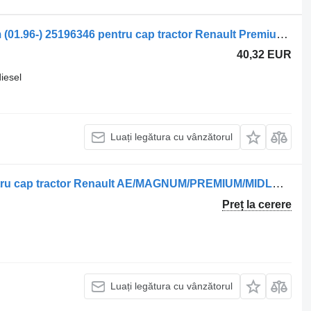
Sisteme de încălzire Renault premium (01.96-) 25196346 pentru cap tractor Renault Premium, Premium 2 (1996-2014)
40,32 EUR
iesel
Luați legătura cu vânzătorul
Sisteme de încălzire 5010270900 pentru cap tractor Renault AE/MAGNUM/PREMIUM/MIDLUM/MAJOR/MIDDLE/KERAX
Preț la cerere
Luați legătura cu vânzătorul