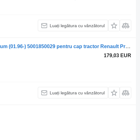
Luați legătura cu vânzătorul
Sisteme de încălzire WEBAST0 Premium (01.96-) 5001850029 pentru cap tractor Renault Premium, Premium 2 (1996-2014)
179,03 EUR
Luați legătura cu vânzătorul