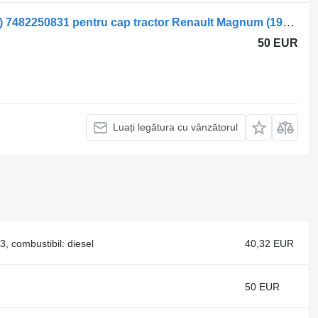
Sisteme de încălzire Renault T (01.13-) 7482250831 pentru cap tractor Renault Magnum (1990-2014)
50 EUR
Luați legătura cu vânzătorul
 combustibil: diesel
40,32 EUR
50 EUR