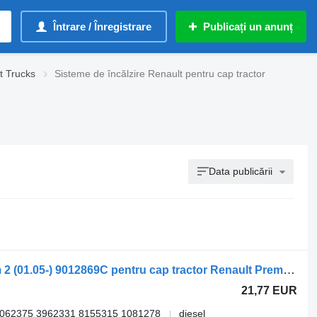
Întrare / Înregistrare
Publicați un anunț
t Trucks
Sisteme de încălzire Renault pentru cap tractor
Data publicării
Sisteme de încălzire Renault premium 2 (01.05-) 9012869C pentru cap tractor Renault Premium, Premium 2 (1996-2014)
21,77 EUR
062375 3962331 8155315 1081278
diesel