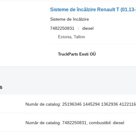
Sisteme de încălzire
7482250831
diesel
Estonia, Tallinn
TruckParts Eesti OÜ
s
Număr de catalog: 25196346 1445294 1362936 41221163,
Număr de catalog: 7482250831, combustibil: diesel