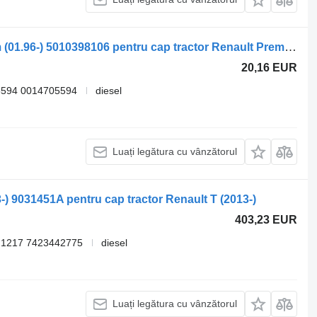
Sisteme de încălzire Renault premium (01.96-) 5010398106 pentru cap tractor Renault Premium, Premium 2 (1996-2014)
20,16 EUR
5594 0014705594
diesel
Luați legătura cu vânzătorul
-) 9031451A pentru cap tractor Renault T (2013-)
403,23 EUR
21217 7423442775
diesel
Luați legătura cu vânzătorul