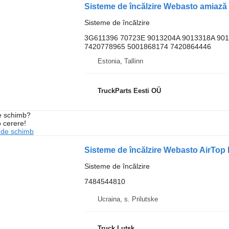
Sisteme de încălzire
3G611396 70723E 9013204A 9013318A 90
7420778965 5001868174 7420864446
Estonia, Tallinn
TruckParts Eesti OÜ
de schimb?
o cerere!
 de schimb
Sisteme de încălzire
7484544810
Ucraina, s. Prilutske
Truck Lutsk