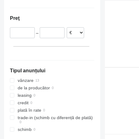
Portugalia
Ucraina
Lituania
Preţ
–
Tipul anunțului
vânzare
de la producător
leasing
credit
plată în rate
trade-in (schimb cu diferență de plată)
schimb