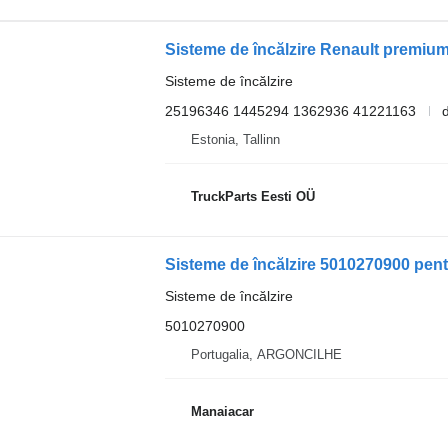
Sisteme de încălzire
25196346 1445294 1362936 41221163
d
Estonia, Tallinn
TruckParts Eesti OÜ
Sisteme de încălzire
5010270900
Portugalia, ARGONCILHE
Manaiacar