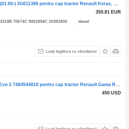
Sisteme de încălzire Webasto amiază (01.00-) 3G611396 pentru cap tractor Renault Kerax, Midlum (1997-2014)
350,81 EUR
13318B 70674C 9001894С 20383404
diesel
Luați legătura cu vânzătorul
Sisteme de încălzire Webasto AirTop Evo 2 7484544810 pentru cap tractor Renault Gama Range T
450 USD
Luați legătura cu vânzătorul