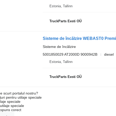
Estonia, Tallinn
TruckParts Eesti OÜ
Sisteme de încălzire
5001850029 AT2000D 9000942B
diesel
Estonia, Tallinn
TruckParts Eesti OÜ
e scurt portalul nostru?
uri pentru utilaje speciale
laje speciale
tilaje speciale
ăspuns corect