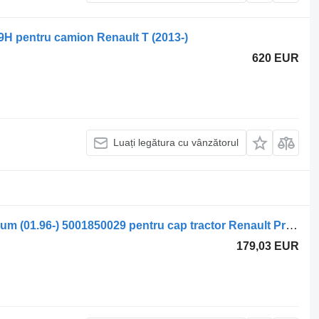
9H pentru camion Renault T (2013-)
620 EUR
Luați legătura cu vânzătorul
Sisteme de încălzire WEBAST0 Premium (01.96-) 5001850029 pentru cap tractor Renault Premium, Premium 2 (1996-2014)
179,03 EUR