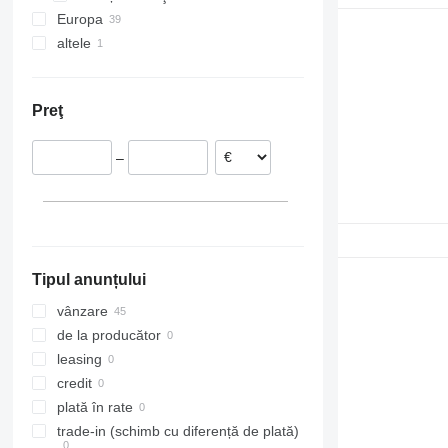
Europa
VNL
altele
Portugalia
Estonia
Ucraina
Țările de Jos
Preţ
Lituania
Belgia
–
Spania
Marea Britanie
Tipul anunțului
vânzare
de la producător
leasing
credit
plată în rate
trade-in (schimb cu diferență de plată)