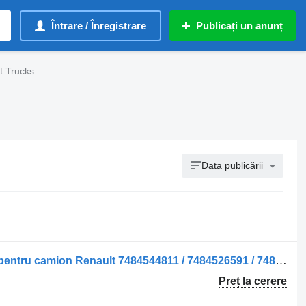
Întrare / Înregistrare
Publicați un anunț
t Trucks
Data publicării
Sisteme de încălzire Încălzitor de aer pentru camion Renault 7484544811 / 7484526591 / 7484526590
Preț la cerere