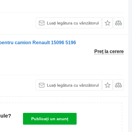
Luați legătura cu vânzătorul
r pentru camion Renault 15096 5196
Preț la cerere
Luați legătura cu vânzătorul
cule?
Publicați un anunț