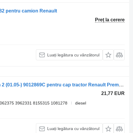
82 pentru camion Renault
Preț la cerere
Luați legătura cu vânzătorul
Sisteme de încălzire Renault premium 2 (01.05-) 9012869C pentru cap tractor Renault Premium, Premium 2 (1996-2014)
21,77 EUR
062375 3962331 8155315 1081278
diesel
Luați legătura cu vânzătorul