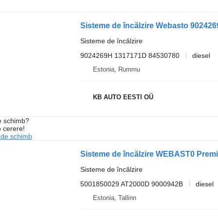
Sisteme de încălzire Webasto 902426
Sisteme de încălzire
9024269H 1317171D 84530780
diesel
Estonia, Rummu
KB AUTO EESTI OÜ
de schimb?
o cerere!
 de schimb
Sisteme de încălzire
5001850029 AT2000D 9000942B
diesel
Estonia, Tallinn