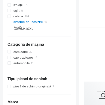
izolaţii
uşi
cabine
sisteme de încălzire
furtunuri aer condiționat
geamuri laterale
Arată tuturor
compresoare clima
parbrize
radiatoare aer condiționat
lunete
filtre uscător
Categoria de maşină
aer conditionat auto
alte piese de aparate de climatizare
camioane
cap tractoare
automobile
Tipul piesei de schimb
piesă de schimb originală
Marca