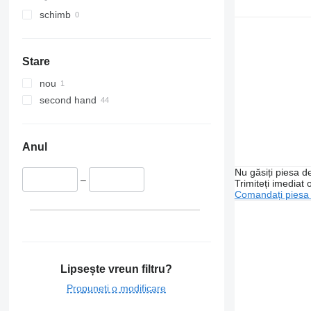
schimb
Stare
nou
second hand
Anul
Nu găsiți piesa 
–
Trimiteți imediat 
Comandați piesa
Lipsește vreun filtru?
Propuneți o modificare