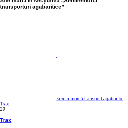
Alte mărci în secțiunea „Semiremorci
transporturi agabaritice”
semiremorcă transport agabaritic
Trax
29
Trax