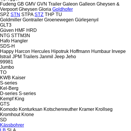
Fudeng
GB
GMV
GVN Trailer
Galeon
Galleon
Gheysen &
Verpoort
Gheysen
Gloria
Goldhofer
SPZ
STN
STPA
STZ
THP
TU
Goldmiller
Gontrailer
Groenewegen
Gürleşenyıl
GLT3
Güven
HMF
HRD
NTG
STTM3N
Hafo
Hangler
SDS-H
Happy
Harcon
Hercules
Hipotruk
Hoffmann
Humbaur
Invepe
Istrail
JPM Trailers
Janmil
Jeep
Jeho
99981
Jumbo
TO
KWB
Kaiser
S-series
Kel-Berg
D-series
S-series
Kempf
King
GTS
Komodo
Konturksan
Kotschenreuther
Kramer
Krollseg
Kromhout
Krone
SD
Kässbohrer
LB
SLA