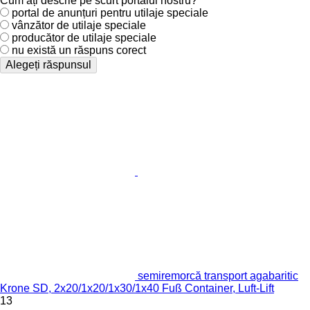
Cum ați descrie pe scurt portalul nostru?
portal de anunțuri pentru utilaje speciale
vânzător de utilaje speciale
producător de utilaje speciale
nu există un răspuns corect
Alegeți răspunsul
semiremorcă transport agabaritic
Krone SD, 2x20/1x20/1x30/1x40 Fuß Container, Luft-Lift
13