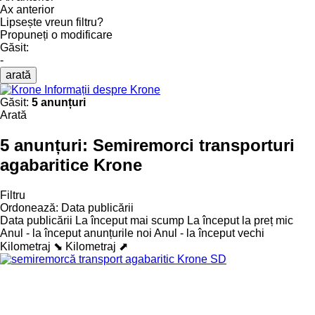
Ax anterior
Lipsește vreun filtru?
Propuneți o modificare
Găsit:
-
arată
Informații despre Krone
Găsit:
5 anunțuri
Arată
5 anunțuri:
Semiremorci transporturi
agabaritice Krone
Filtru
Ordonează
:
Data publicării
Data publicării
La început mai scump
La început la preț mic
Anul - la început anunțurile noi
Anul - la început vechi
Kilometraj ⬊
Kilometraj ⬈