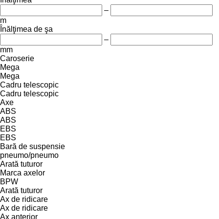
–
m
Înălţimea de şa
–
mm
Caroserie
Mega
Mega
Cadru telescopic
Cadru telescopic
Axe
ABS
ABS
EBS
EBS
Bară de suspensie
pneumo/pneumo
Arată tuturor
Marca axelor
BPW
Arată tuturor
Ax de ridicare
Ax de ridicare
Ax anterior