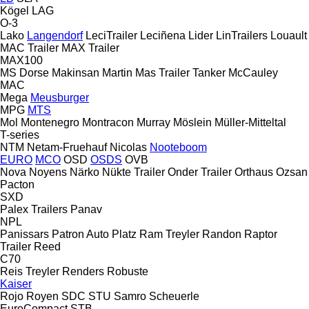
Kögel
LAG
O-3
Lako
Langendorf
LeciTrailer
Leciñena
Lider
LinTrailers
Louault
MAC Trailer
MAX Trailer
MAX100
MS Dorse
Makinsan
Martin
Mas Trailer Tanker
McCauley
MAC
Mega
Meusburger
MPG
MTS
Mol
Montenegro
Montracon
Murray
Möslein
Müller-Mitteltal
T-series
NTM
Netam-Fruehauf
Nicolas
Nooteboom
EURO
MCO
OSD
OSDS
OVB
Nova
Noyens
Närko
Nükte Trailer
Onder Trailer
Orthaus
Ozsan
Pacton
SXD
Palex Trailers
Panav
NPL
Panissars
Patron Auto
Platz
Ram Treyler
Randon
Raptor
Trailer
Reed
C70
Reis Treyler
Renders
Robuste
Kaiser
Rojo
Royen
SDC
STU
Samro
Scheuerle
EuroCompact
STB