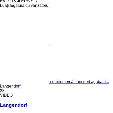
EVO TRAILERS S.R.L.
Luați legătura cu vânzătorul
semiremorcă transport agabaritic
Langendorf
28
VIDEO
Langendorf