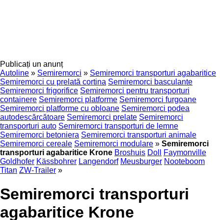
Publicați un anunț
Autoline
»
Semiremorci
»
Semiremorci transporturi agabaritice
Semiremorci cu prelată cortina
Semiremorci basculante
Semiremorci frigorifice
Semiremorci pentru transporturi
containere
Semiremorci platforme
Semiremorci furgoane
Semiremorci platforme cu obloane
Semiremorci podea
autodescărcătoare
Semiremorci prelate
Semiremorci
transporturi auto
Semiremorci transporturi de lemne
Semiremorci betoniera
Semiremorci transporturi animale
Semiremorci cereale
Semiremorci modulare
»
Semiremorci
transporturi agabaritice Krone
Broshuis
Doll
Faymonville
Goldhofer
Kässbohrer
Langendorf
Meusburger
Nooteboom
Titan
ZW-Trailer
»
Semiremorci transporturi
agabaritice Krone