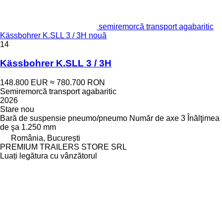
semiremorcă transport agabaritic
Kässbohrer K.SLL 3 / 3H nouă
14
Kässbohrer K.SLL 3 / 3H
148.800 EUR
≈ 780.700 RON
Semiremorcă transport agabaritic
2026
Stare
nou
Bară de suspensie
pneumo/pneumo
Număr de axe
3
Înălţimea
de şa
1.250 mm
România, București
PREMIUM TRAILERS STORE SRL
Luați legătura cu vânzătorul