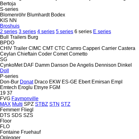
Bertoja
S-series
Blomenröhr
Blumhardt
Bodex
KIS
NN
Broshuis
2 series
3 series
4 series
5 series
6 series
E series
Bull Trailers
Burg
BPDO
CHIV Trailer
CIMC
CMT
CTC
Camro
Capperi
Carrier
Castera
Ceylan
Chieftain
Coder
Comet
Cometto
SG
CynkoMet
DAF
Damm
Danson
De Angelis
Dennison
Dinkel
Doll
P-series
Don-Bur
Donat
Draco
EKW
ES-GE
Ebert
Emirsan
Empl
Emtech
Eroglu
Etnyre
FGM
19
37
FVG
Faymonville
MAX
Multi
SPZ
STBZ
STN
STZ
Femmerr
Fliegl
DTS
SDS
SZS
Floor
FLO
Fontaine
Fruehauf
Oplegger