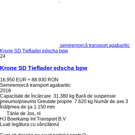
semiremorcă transport agabaritic
Krone SD Tieflader edscha bpw
24
Krone SD Tieflader edscha bpw
16.950 EUR
≈ 88.930 RON
Semiremorcă transport agabaritic
2016
Capacitate de încărcare
31.380 kg
Bară de suspensie
pneumo/pneumo
Greutate proprie
7.620 kg
Număr de axe
3
Înălţimea de şa
1.150 mm
Țările de Jos, nl
HJ Boerkamp Int Transport B.V
Luați legătura cu vânzătorul