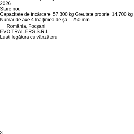
2026
Stare
nou
Capacitate de încărcare
57.300 kg
Greutate proprie
14.700 kg
Număr de axe
4
Înălţimea de şa
1.250 mm
România, Focșani
EVO TRAILERS S.R.L.
Luați legătura cu vânzătorul
3