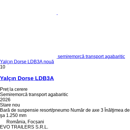
semiremorcă transport agabaritic
Yalçın Dorse LDB3A nouă
10
Yalçın Dorse LDB3A
Preț la cerere
Semiremorcă transport agabaritic
2026
Stare
nou
Bară de suspensie
resort/pneumo
Număr de axe
3
Înălţimea de
şa
1.250 mm
România, Focșani
EVO TRAILERS S.R.L.