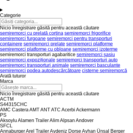
Categorie
Nicio înregistrare găsită pentru această căutare
semiremorci cu prelată cortina
semiremorci frigorifice
semiremorci furgoane
semiremorci pentru transporturi
containere
semiremorci prelate
semiremorci platforme
semiremorci platforme cu obloane
semiremorci izoterme
semiremorci transporturi agabaritice
semiremorci şasiu
semiremorci expoziționale
semiremorci transporturi auto
semiremorci transporturi animale
semiremorci basculante
semiremorci podea autodescărcătoare
cisterne semiremorcă
Arată tuturor
Marca
Nicio înregistrare găsită pentru această căutare
ACTM
S44315CHC
AMC Castera
AMT
ANT
ATC
Acerbi
Ackermann
PS
Aksoylu
Alamen Trailer
Alim
Alpsan
Andover
SFCL
Annaburger
Arel Trailer
Aydeniz Dorse
Ayhan Ünsal
Berger