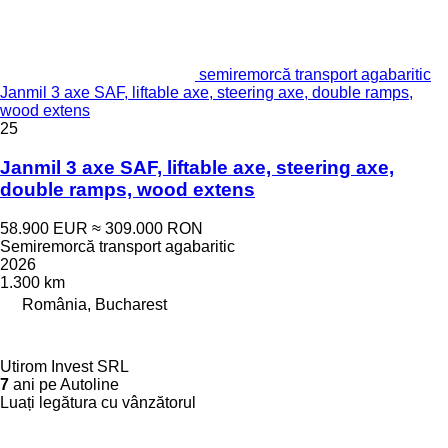
semiremorcă transport agabaritic
Janmil 3 axe SAF, liftable axe, steering axe, double ramps,
wood extens
25
Janmil 3 axe SAF, liftable axe, steering axe,
double ramps, wood extens
58.900 EUR
≈ 309.000 RON
Semiremorcă transport agabaritic
2026
1.300 km
România, Bucharest
Utirom Invest SRL
7
ani pe Autoline
Luați legătura cu vânzătorul