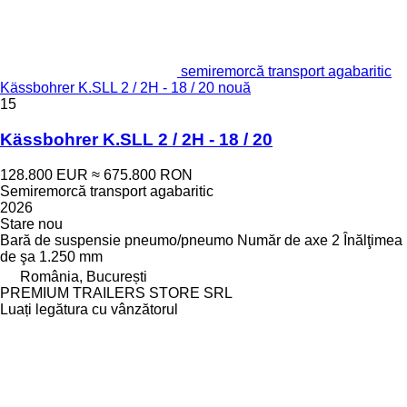
semiremorcă transport agabaritic
Kässbohrer K.SLL 2 / 2H - 18 / 20 nouă
15
Kässbohrer K.SLL 2 / 2H - 18 / 20
128.800 EUR
≈ 675.800 RON
Semiremorcă transport agabaritic
2026
Stare
nou
Bară de suspensie
pneumo/pneumo
Număr de axe
2
Înălţimea
de şa
1.250 mm
România, București
PREMIUM TRAILERS STORE SRL
Luați legătura cu vânzătorul