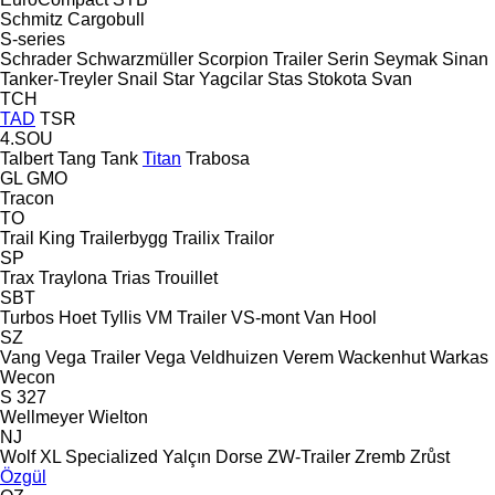
Schmitz Cargobull
S-series
Schrader
Schwarzmüller
Scorpion Trailer
Serin
Seymak
Sinan
Tanker-Treyler
Snail
Star Yagcilar
Stas
Stokota
Svan
TCH
TAD
TSR
4.SOU
Talbert
Tang
Tank
Titan
Trabosa
GL
GMO
Tracon
TO
Trail King
Trailerbygg
Trailix
Trailor
SP
Trax
Traylona
Trias
Trouillet
SBT
Turbos Hoet
Tyllis
VM Trailer
VS-mont
Van Hool
SZ
Vang
Vega Trailer
Vega
Veldhuizen
Verem
Wackenhut
Warkas
Wecon
S 327
Wellmeyer
Wielton
NJ
Wolf
XL Specialized
Yalçın Dorse
ZW-Trailer
Zremb
Zrůst
Özgül