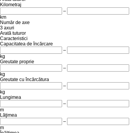
Kilometraj
–
km
Număr de axe
3 axuri
Arată tuturor
Caracteristici
Capacitatea de încărcare
–
kg
Greutate proprie
–
kg
Greutate cu încărcătura
–
kg
Lungimea
–
m
Lăţimea
–
m
Înălţimea