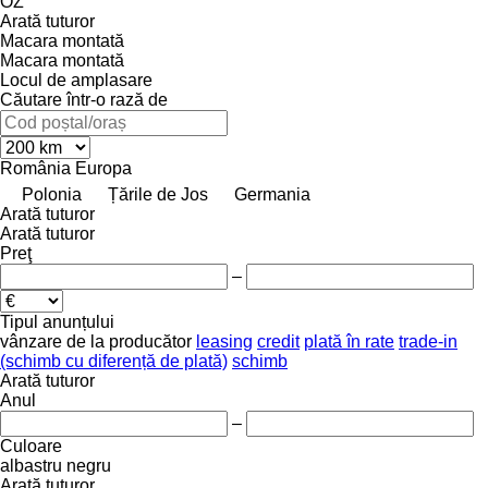
OZ
Arată tuturor
Macara montată
Macara montată
Locul de amplasare
Căutare într-o rază de
România
Europa
Polonia
Țările de Jos
Germania
Arată tuturor
Arată tuturor
Preţ
–
Tipul anunțului
vânzare
de la producător
leasing
credit
plată în rate
trade-in
(schimb cu diferență de plată)
schimb
Arată tuturor
Anul
–
Culoare
albastru
negru
Arată tuturor