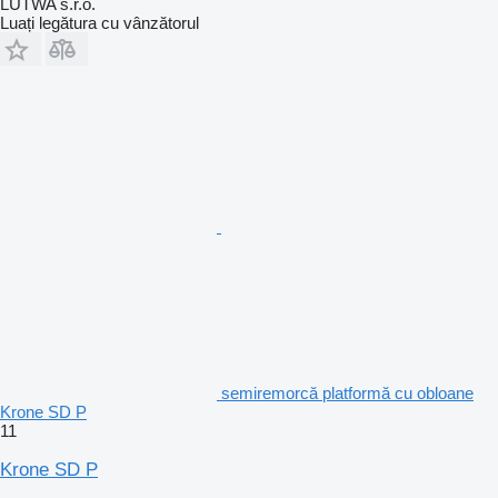
LUTWA s.r.o.
Luați legătura cu vânzătorul
semiremorcă platformă cu obloane
Krone SD P
11
Krone SD P