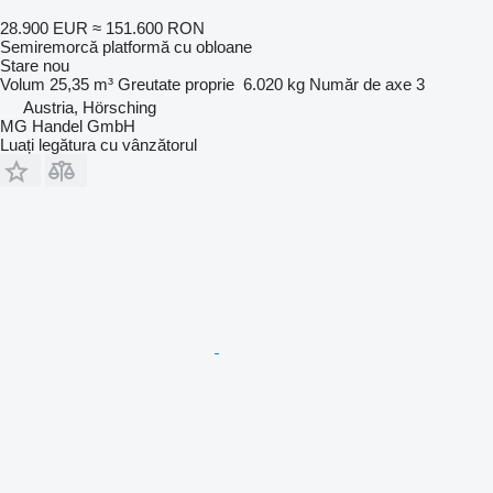
28.900 EUR
≈ 151.600 RON
Semiremorcă platformă cu obloane
Stare
nou
Volum
25,35 m³
Greutate proprie
6.020 kg
Număr de axe
3
Austria, Hörsching
MG Handel GmbH
Luați legătura cu vânzătorul