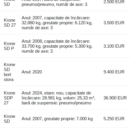
2.500 EUR
SD
pneumo/pneumo, număr de axe: 3
Anul: 2007, capacitate de încărcare:
Krone
32.880 kg, greutate proprie: 6.120 kg,
3.500 EUR
SD 27
număr de axe: 3
Anul: 2008, capacitate de încărcare:
Krone
33.700 kg, greutate proprie: 5.300 kg,
3.100 EUR
SD P
număr de axe: 3
Krone
SD
Anul: 2020
9.400 EUR
bort
stora
Krone
Anul: 2024, stare: nou, capacitate de
SDP
încărcare: 28.981 kg, volum: 25,33 m³,
36.900 EUR
27
bară de suspensie: pneumo/pneumo
Krone
Anul: 2007, greutate proprie: 7.000 kg
5.250 EUR
SD