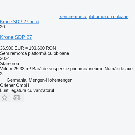
semiremorcă platformă cu obloane
Krone SDP 27 nouă
30
Krone SDP 27
36.900 EUR
≈ 193.600 RON
Semiremorcă platformă cu obloane
2024
Stare
nou
Volum
25,33 m³
Bară de suspensie
pneumo/pneumo
Număr de axe
3
Germania, Mengen-Hohentengen
Griener GmbH
Luați legătura cu vânzătorul