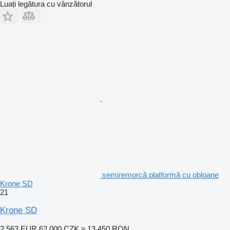
Luați legătura cu vânzătorul
semiremorcă platformă cu obloane
Krone SD
21
Krone SD
2.563 EUR
62.000 CZK
≈ 13.450 RON