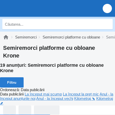
Semiremorci
Semiremorci platforme cu obloane
Semi
Semiremorci platforme cu obloane
Krone
19 anunțuri:
Semiremorci platforme cu obloane
Krone
Filtru
Ordonează
:
Data publicării
Data publicării
La început mai scump
La început la preț mic
Anul - la
început anunțurile noi
Anul - la început vechi
Kilometraj ⬊
Kilometraj
⬈