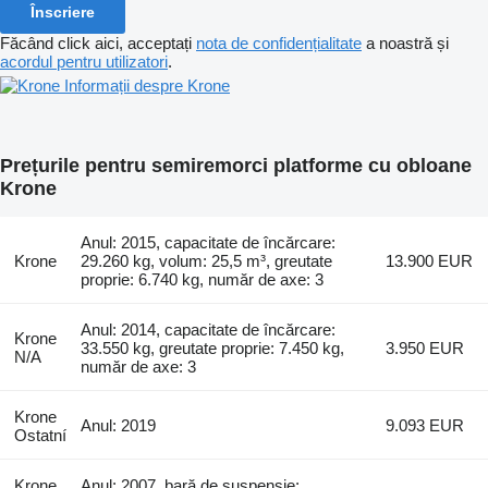
Înscriere
Făcând click aici, acceptați
nota de confidențialitate
a noastră și
acordul pentru utilizatori
.
Informații despre Krone
Prețurile pentru semiremorci platforme cu obloane
Krone
Anul: 2015, capacitate de încărcare:
Krone
29.260 kg, volum: 25,5 m³, greutate
13.900 EUR
proprie: 6.740 kg, număr de axe: 3
Anul: 2014, capacitate de încărcare:
Krone
33.550 kg, greutate proprie: 7.450 kg,
3.950 EUR
N/A
număr de axe: 3
Krone
Anul: 2019
9.093 EUR
Ostatní
Krone
Anul: 2007, bară de suspensie: