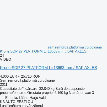
semiremorcă platformă cu obloane
Krone SDP 27 PLATFORM L=13663 mm / SAF AXLES
24
VIDEO
Krone SDP 27 PLATFORM L=13663 mm / SAF AXLES
4.900 EUR
≈ 25.710 RON
Semiremorcă platformă cu obloane
2011
Capacitate de încărcare
32.840 kg
Bară de suspensie
pneumo/pneumo
Greutate proprie
6.160 kg
Număr de axe
3
Estonia, Lääne-Harju Vald
KB AUTO EESTI OÜ
Luați legătura cu vânzătorul