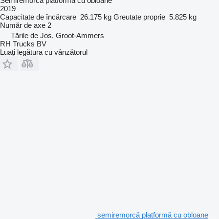
Semiremorcă platformă cu obloane
2019
Capacitate de încărcare
26.175 kg
Greutate proprie
5.825 kg
Număr de axe
2
Țările de Jos, Groot-Ammers
RH Trucks BV
Luați legătura cu vânzătorul
semiremorcă platformă cu obloane