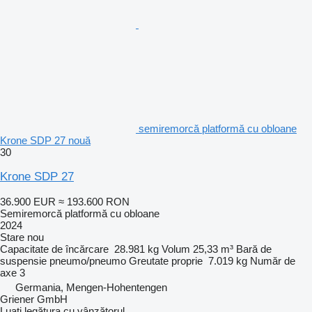
semiremorcă platformă cu obloane
Krone SDP 27 nouă
30
Krone SDP 27
36.900 EUR
≈ 193.600 RON
Semiremorcă platformă cu obloane
2024
Stare
nou
Capacitate de încărcare
28.981 kg
Volum
25,33 m³
Bară de
suspensie
pneumo/pneumo
Greutate proprie
7.019 kg
Număr de
axe
3
Germania, Mengen-Hohentengen
Griener GmbH
Luați legătura cu vânzătorul