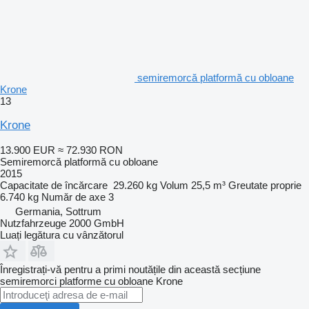
semiremorcă platformă cu obloane
Krone
13
Krone
13.900 EUR
≈ 72.930 RON
Semiremorcă platformă cu obloane
2015
Capacitate de încărcare
29.260 kg
Volum
25,5 m³
Greutate proprie
6.740 kg
Număr de axe
3
Germania, Sottrum
Nutzfahrzeuge 2000 GmbH
Luați legătura cu vânzătorul
Înregistrați-vă pentru a primi noutățile din această secțiune
semiremorci platforme cu obloane
Krone