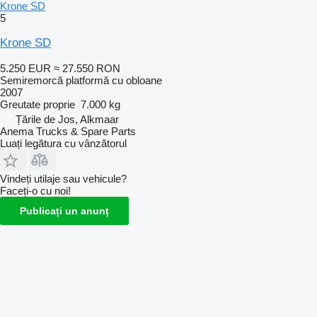
Krone SD
5
Krone SD
5.250 EUR
≈ 27.550 RON
Semiremorcă platformă cu obloane
2007
Greutate proprie
7.000 kg
Țările de Jos, Alkmaar
Anema Trucks & Spare Parts
Luați legătura cu vânzătorul
Vindeți utilaje sau vehicule?
Faceți-o cu noi!
Publicați un anunț