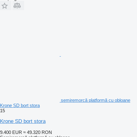
semiremorcă platformă cu obloane
Krone SD bort stora
15
Krone SD bort stora
9.400 EUR
≈ 49.320 RON