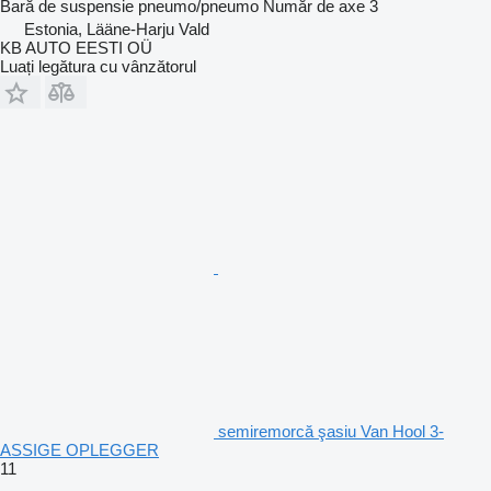
Bară de suspensie
pneumo/pneumo
Număr de axe
3
Estonia, Lääne-Harju Vald
KB AUTO EESTI OÜ
Luați legătura cu vânzătorul
semiremorcă şasiu Van Hool 3-
ASSIGE OPLEGGER
11