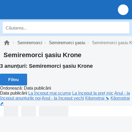
Semiremorci
Semiremorci şasiu
Semiremorci şasiu 
Semiremorci şasiu Krone
3 anunțuri:
Semiremorci şasiu Krone
Filtru
Ordonează
:
Data publicării
Data publicării
La început mai scump
La început la preț mic
Anul - la
început anunțurile noi
Anul - la început vechi
Kilometraj ⬊
Kilometraj
⬈