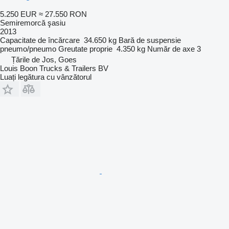
5.250 EUR
≈ 27.550 RON
Semiremorcă şasiu
2013
Capacitate de încărcare
34.650 kg
Bară de suspensie
pneumo/pneumo
Greutate proprie
4.350 kg
Număr de axe
3
Țările de Jos, Goes
Louis Boon Trucks & Trailers BV
Luați legătura cu vânzătorul