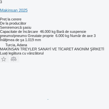
3
Makinsan 2025
Preț la cerere
De la producător
Semiremorcă şasiu
Capacitate de încărcare
46.000 kg
Bară de suspensie
pneumo/pneumo
Greutate proprie
6.000 kg
Număr de axe
3
Înălţimea de şa
1.019 mm
Turcia, Adana
MAKİNSAN TREYLER SANAYİ VE TİCARET ANONİM ŞİRKETİ
Luați legătura cu vânzătorul