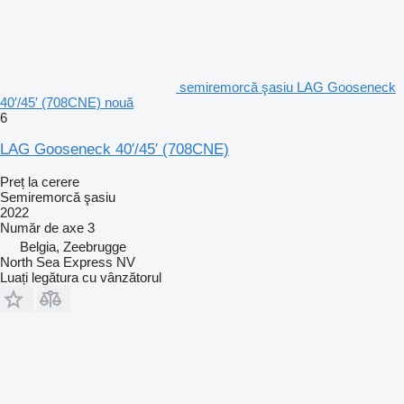
semiremorcă şasiu LAG Gooseneck
40′/45′ (708CNE) nouă
6
LAG Gooseneck 40′/45′ (708CNE)
Preț la cerere
Semiremorcă şasiu
2022
Număr de axe
3
Belgia, Zeebrugge
North Sea Express NV
Luați legătura cu vânzătorul