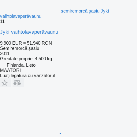
semiremorcă şasiu Jyki
vaihtolavaperävaunu
11
Jyki vaihtolavaperävaunu
9.900 EUR
≈ 51.940 RON
Semiremorcă şasiu
2011
Greutate proprie
4.500 kg
Finlanda, Lieto
MAATORI
Luați legătura cu vânzătorul