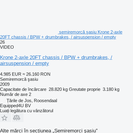
semiremorcă şasiu Krone 2-axle
20FT chassis / BPW + drumbrakes, / airsuspension / empty
26
VIDEO
Krone 2-axle 20FT chassis / BPW + drumbrakes, /
airsuspension / empty
4.985 EUR
≈ 26.160 RON
Semiremorcă şasiu
2009
Capacitate de încărcare
28.820 kg
Greutate proprie
3.180 kg
Număr de axe
2
Țările de Jos, Roosendaal
Equipped4U BV
Luați legătura cu vânzătorul
Alte mărci în secțiunea „Semiremorci şasiu”