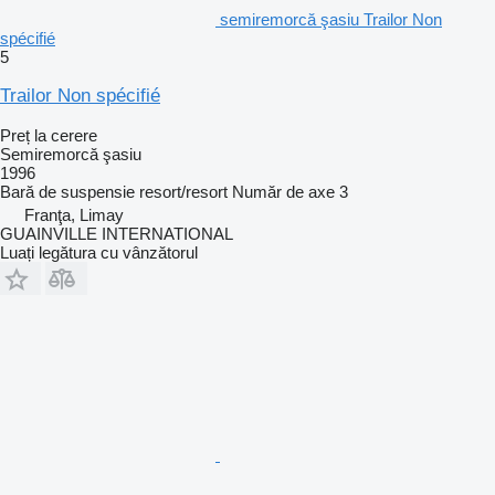
semiremorcă şasiu Trailor Non
spécifié
5
Trailor Non spécifié
Preț la cerere
Semiremorcă şasiu
1996
Bară de suspensie
resort/resort
Număr de axe
3
Franţa, Limay
GUAINVILLE INTERNATIONAL
Luați legătura cu vânzătorul