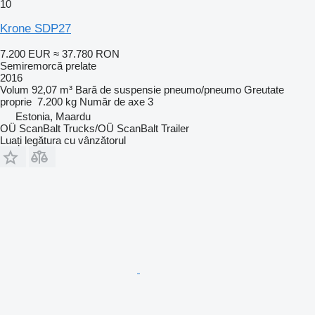
10
Krone SDP27
7.200 EUR
≈ 37.780 RON
Semiremorcă prelate
2016
Volum
92,07 m³
Bară de suspensie
pneumo/pneumo
Greutate
proprie
7.200 kg
Număr de axe
3
Estonia, Maardu
OÜ ScanBalt Trucks/OÜ ScanBalt Trailer
Luați legătura cu vânzătorul