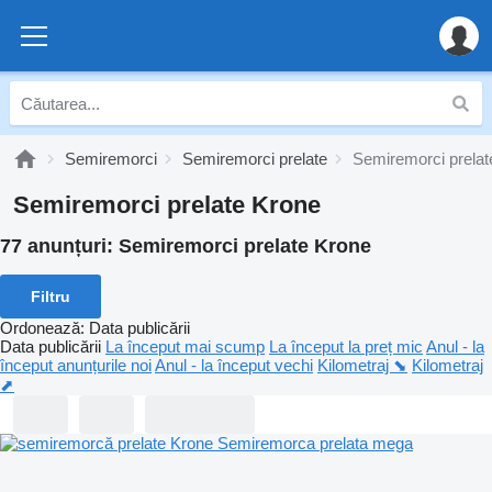
Semiremorci
Semiremorci prelate
Semiremorci prelat
Semiremorci prelate Krone
77 anunțuri:
Semiremorci prelate Krone
Filtru
Ordonează
:
Data publicării
Data publicării
La început mai scump
La început la preț mic
Anul - la
început anunțurile noi
Anul - la început vechi
Kilometraj ⬊
Kilometraj
⬈