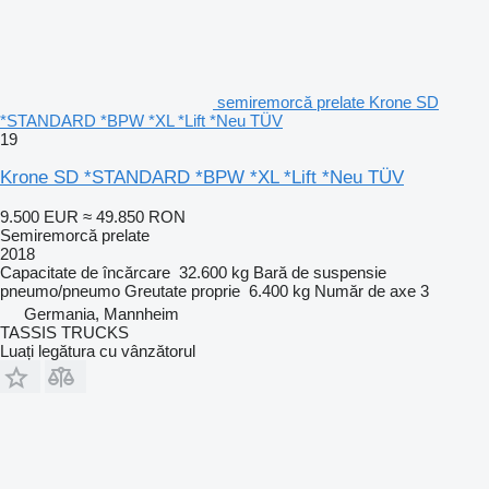
semiremorcă prelate Krone SD
*STANDARD *BPW *XL *Lift *Neu TÜV
19
Krone SD *STANDARD *BPW *XL *Lift *Neu TÜV
9.500 EUR
≈ 49.850 RON
Semiremorcă prelate
2018
Capacitate de încărcare
32.600 kg
Bară de suspensie
pneumo/pneumo
Greutate proprie
6.400 kg
Număr de axe
3
Germania, Mannheim
TASSIS TRUCKS
Luați legătura cu vânzătorul