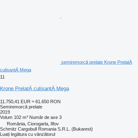
semiremorcă prelate Krone PrelatÄ
culisantÄ Mega
11
Krone PrelatÄ culisantÄ Mega
11.750,41 EUR
≈ 61.650 RON
Semiremorcă prelate
2019
Volum
102 m³
Număr de axe
3
România, Ciorogarla, Ilfov
Schmitz Cargobull Romania S.R.L. (Bukarest)
Luați legătura cu vânzătorul