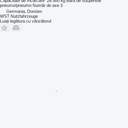
Capacitate de încărcare
28.900 kg
Bară de suspensie
pneumo/pneumo
Număr de axe
3
Germania, Dorsten
WST Nutzfahrzeuge
Luați legătura cu vânzătorul