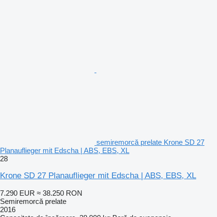
semiremorcă prelate Krone SD 27
Planauflieger mit Edscha | ABS, EBS, XL
28
Krone SD 27 Planauflieger mit Edscha | ABS, EBS, XL
7.290 EUR
≈ 38.250 RON
Semiremorcă prelate
2016