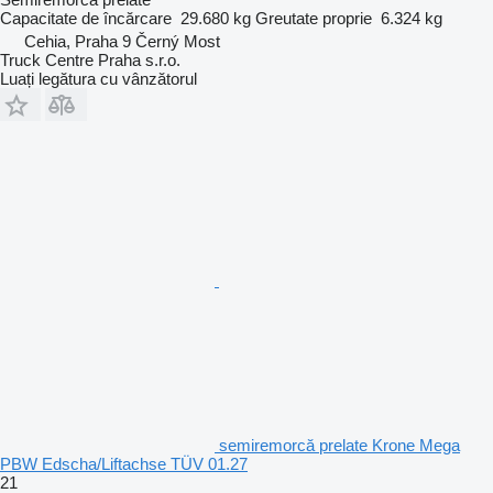
Capacitate de încărcare
29.680 kg
Greutate proprie
6.324 kg
Cehia, Praha 9 Černý Most
Truck Centre Praha s.r.o.
Luați legătura cu vânzătorul
semiremorcă prelate Krone Mega
PBW Edscha/Liftachse TÜV 01.27
21