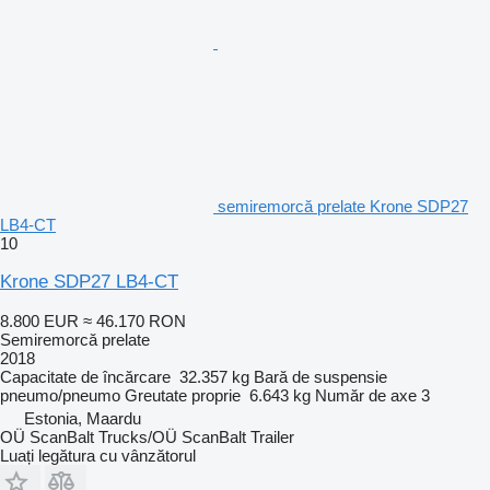
semiremorcă prelate Krone SDP27
LB4-CT
10
Krone SDP27 LB4-CT
8.800 EUR
≈ 46.170 RON
Semiremorcă prelate
2018
Capacitate de încărcare
32.357 kg
Bară de suspensie
pneumo/pneumo
Greutate proprie
6.643 kg
Număr de axe
3
Estonia, Maardu
OÜ ScanBalt Trucks/OÜ ScanBalt Trailer
Luați legătura cu vânzătorul