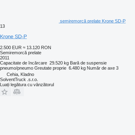
semiremorcă prelate Krone SD-P
13
Krone SD-P
2.500 EUR
≈ 13.120 RON
Semiremorcă prelate
2011
Capacitate de încărcare
29.520 kg
Bară de suspensie
pneumo/pneumo
Greutate proprie
6.480 kg
Număr de axe
3
Cehia, Kladno
SolventTruck .s.r.o.
Luați legătura cu vânzătorul