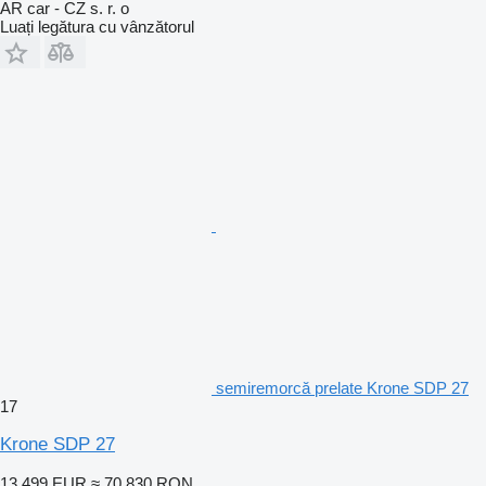
AR car - CZ s. r. o
Luați legătura cu vânzătorul
semiremorcă prelate Krone SDP 27
17
Krone SDP 27
13.499 EUR
≈ 70.830 RON