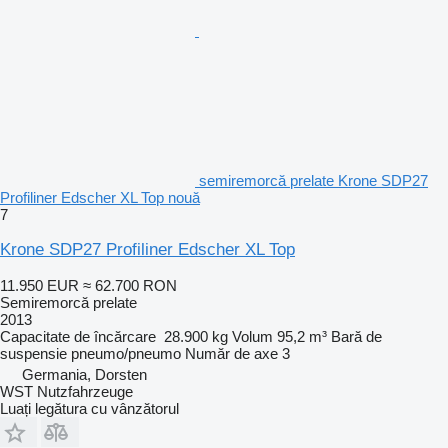
semiremorcă prelate Krone SDP27
Profiliner Edscher XL Top nouă
7
Krone SDP27 Profiliner Edscher XL Top
11.950 EUR
≈ 62.700 RON
Semiremorcă prelate
2013
Capacitate de încărcare
28.900 kg
Volum
95,2 m³
Bară de
suspensie
pneumo/pneumo
Număr de axe
3
Germania, Dorsten
WST Nutzfahrzeuge
Luați legătura cu vânzătorul