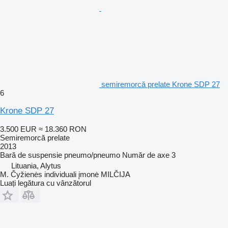
semiremorcă prelate Krone SDP 27
6
Krone SDP 27
3.500 EUR
≈ 18.360 RON
Semiremorcă prelate
2013
Bară de suspensie
pneumo/pneumo
Număr de axe
3
Lituania, Alytus
M. Čyžienės individuali įmonė MILČIJA
Luați legătura cu vânzătorul