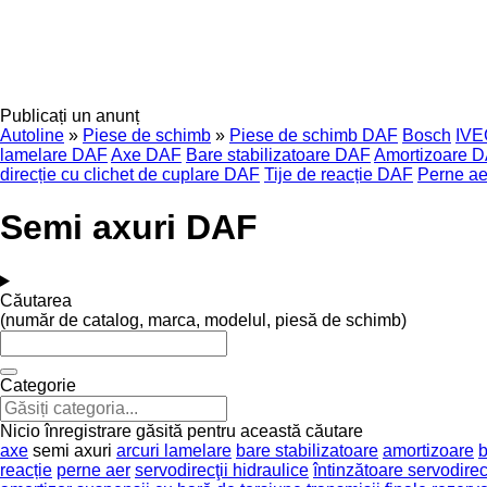
Publicați un anunț
Autoline
»
Piese de schimb
»
Piese de schimb DAF
Bosch
IV
lamelare DAF
Axe DAF
Bare stabilizatoare DAF
Amortizoare 
direcție cu clichet de cuplare DAF
Tije de reacție DAF
Perne a
Semi axuri DAF
Căutarea
(număr de catalog, marca, modelul, piesă de schimb)
Categorie
Nicio înregistrare găsită pentru această căutare
axe
semi axuri
arcuri lamelare
bare stabilizatoare
amortizoare
b
reacție
perne aer
servodirecţii hidraulice
întinzătoare servodirec