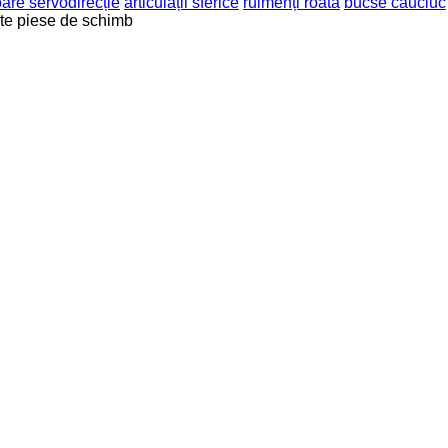
are servodirecție
articulații sferice
rulmenți roată
bucse cauciuc
lte piese de schimb