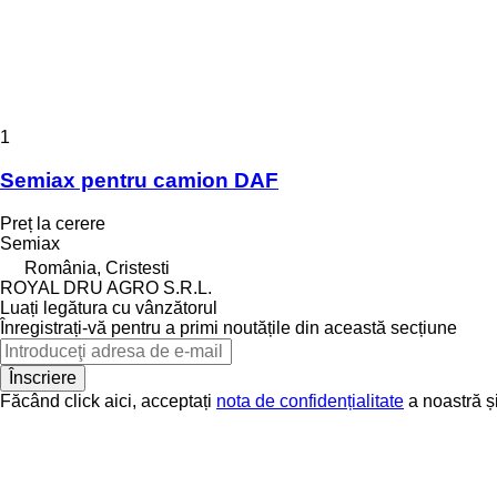
1
Semiax pentru camion DAF
Preț la cerere
Semiax
România, Cristesti
ROYAL DRU AGRO S.R.L.
Luați legătura cu vânzătorul
Înregistrați-vă pentru a primi noutățile din această secțiune
Înscriere
Făcând click aici, acceptați
nota de confidențialitate
a noastră ș