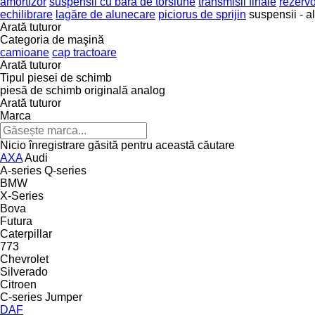
amortizor
suspensii cu bară de torsiune
transmisii finale
rezervo
echilibrare
lagăre de alunecare
piciorus de sprijin
suspensii - a
Arată tuturor
Categoria de maşină
camioane
cap tractoare
Arată tuturor
Tipul piesei de schimb
piesă de schimb originală
analog
Arată tuturor
Marca
Nicio înregistrare găsită pentru această căutare
AXA
Audi
A-series
Q-series
BMW
X-Series
Bova
Futura
Caterpillar
773
Chevrolet
Silverado
Citroen
C-series
Jumper
DAF