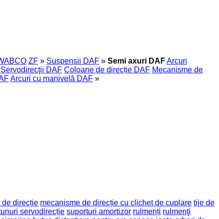
WABCO
ZF
»
Suspensii DAF
»
Semi axuri DAF
Arcuri
Servodirecţii DAF
Coloane de direcție DAF
Mecanisme de
DAF
Arcuri cu manivelă DAF
»
de direcție
mecanisme de direcție cu clichet de cuplare
tije de
tunuri servodirecție
suporturi amortizor
rulmenți
rulmenţi