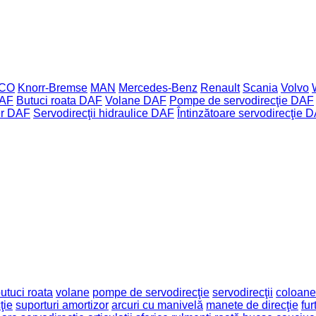
ECO
Knorr-Bremse
MAN
Mercedes-Benz
Renault
Scania
Volvo
DAF
Butuci roata DAF
Volane DAF
Pompe de servodirecţie DAF
er DAF
Servodirecţii hidraulice DAF
Întinzătoare servodirecţie 
utuci roata
volane
pompe de servodirecţie
servodirecţii
coloane 
ţie
suporturi amortizor
arcuri cu manivelă
manete de direcţie
fur