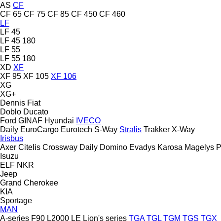
AS
CF
CF 65
CF 75
CF 85
CF 450
CF 460
LF
LF 45
LF 45 180
LF 55
LF 55 180
XD
XF
XF 95
XF 105
XF 106
XG
XG+
Dennis
Fiat
Doblo
Ducato
Ford
GINAF
Hyundai
IVECO
Daily
EuroCargo
Eurotech
S-Way
Stralis
Trakker
X-Way
Irisbus
Axer
Citelis
Crossway
Daily
Domino
Evadys
Karosa
Magelys
P
Isuzu
ELF
NKR
Jeep
Grand Cherokee
KIA
Sportage
MAN
A-series
F90
L2000
LE
Lion's series
TGA
TGL
TGM
TGS
TGX