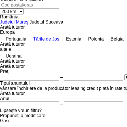
România
Județul Mureş
Județul Suceava
Arată tuturor
Europa
Portugalia
Țările de Jos
Estonia
Polonia
Belgia
Arată tuturor
altele
Ucraina
Arată tuturor
Arată tuturor
Preţ
–
Tipul anunțului
vânzare
închiriere
de la producător
leasing
credit
plată în rate
t
Arată tuturor
Anul
–
Lipsește vreun filtru?
Propuneți o modificare
Găsit:
-