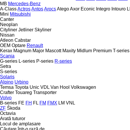
MB
Mercedes-Benz
A-Class
Actros
Antos
Arocs
Atego
Axor
Econic
Integro
Intouro
L
Mini
Mitsubishi
Canter
Neoplan
Cityliner
Jetliner
Skyliner
Nissan
Atleon
Cabstar
OEM
Optare
Renault
Kerax
Magnum
Major
Mascott
Maxity
Midlum
Premium
T-series
Scania
G-series
L-series
P-series
R-series
Setra
S-series
Solaris
Alpino
Urbino
Temsa
Toyota
Unic
VDL
Van Hool
Volkswagen
Crafter
Touareg
Transporter
Volvo
B-series
FE
FH
FL
FM
FMX
LM
VNL
ZF
Škoda
Octavia
Arată tuturor
Locul de amplasare
Căutare într-o rază de