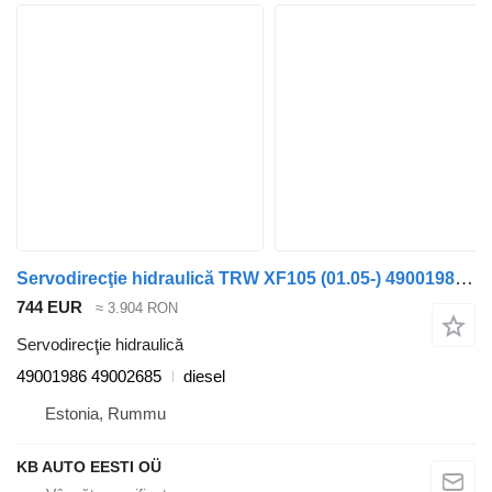
Servodirecţie hidraulică TRW XF105 (01.05-) 49001986 pentru camion DAF XF95, XF105 (2001-2014)
744 EUR
≈ 3.904 RON
Servodirecţie hidraulică
49001986 49002685
diesel
Estonia, Rummu
KB AUTO EESTI OÜ