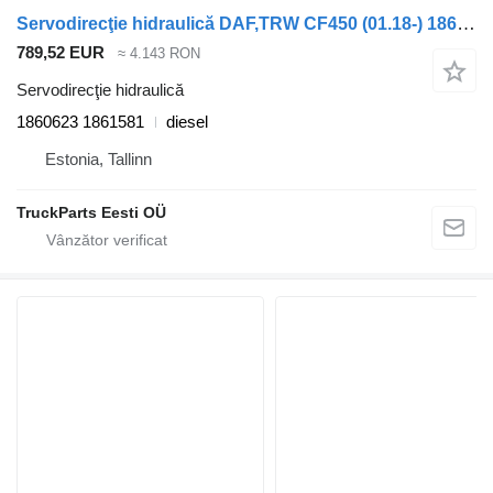
Servodirecţie hidraulică DAF,TRW CF450 (01.18-) 1860623 1861581 pentru cap tractor DAF CF450, CF460 (2017-)
789,52 EUR
≈ 4.143 RON
Servodirecţie hidraulică
1860623 1861581
diesel
Estonia, Tallinn
TruckParts Eesti OÜ