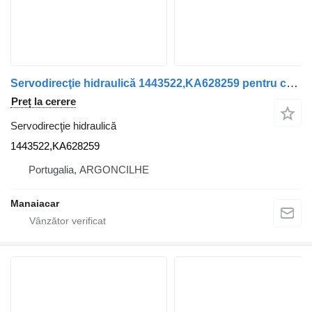
Servodirecţie hidraulică 1443522,KA628259 pentru camion DAF XF 105 | 05
Preț la cerere
Servodirecţie hidraulică
1443522,KA628259
Portugalia, ARGONCILHE
Manaiacar