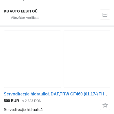
KB AUTO EESTI OÜ
Servodirecţie hidraulică DAF,TRW CF460 (01.17-) THP80 pentru cap tractor DAF CF450, CF460 (2017-)
500 EUR
≈ 2.623 RON
Servodirecţie hidraulică