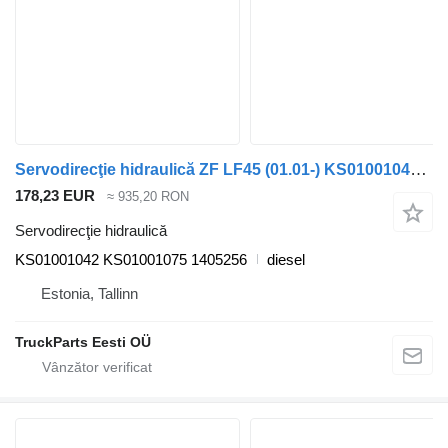
Servodirecţie hidraulică ZF LF45 (01.01-) KS01001042 pentru cap tractor DAF LF45, LF55, LF180, CF65, CF75, CF85 (2001-)
178,23 EUR
≈ 935,20 RON
Servodirecţie hidraulică
KS01001042 KS01001075 1405256
diesel
Estonia, Tallinn
TruckParts Eesti OÜ