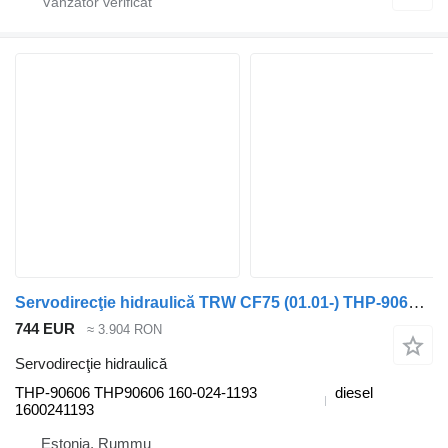
Servodirecţie hidraulică TRW CF75 (01.01-) THP-90606 pentru camion DAF LF45, LF55, LF180, CF65, CF75, CF85 (2001-)
744 EUR
≈ 3.904 RON
Servodirecţie hidraulică
THP-90606 THP90606 160-024-1193
diesel
1600241193
Estonia, Rummu