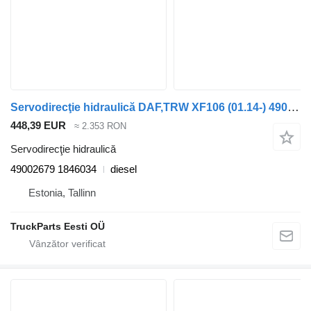
Servodirecţie hidraulică DAF,TRW XF106 (01.14-) 49002679 pentru cap tractor DAF XF106 (2014-)
448,39 EUR
≈ 2.353 RON
Servodirecţie hidraulică
49002679 1846034
diesel
Estonia, Tallinn
TruckParts Eesti OÜ