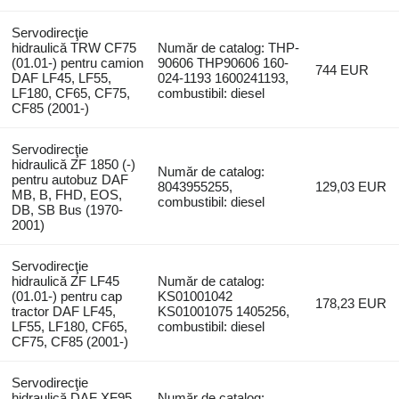
Servodirecţie
hidraulică TRW CF75
Număr de catalog: THP-
(01.01-) pentru camion
90606 THP90606 160-
744 EUR
DAF LF45, LF55,
024-1193 1600241193,
LF180, CF65, CF75,
combustibil: diesel
CF85 (2001-)
Servodirecţie
hidraulică ZF 1850 (-)
Număr de catalog:
pentru autobuz DAF
8043955255,
129,03 EUR
MB, B, FHD, EOS,
combustibil: diesel
DB, SB Bus (1970-
2001)
Servodirecţie
hidraulică ZF LF45
Număr de catalog:
(01.01-) pentru cap
KS01001042
178,23 EUR
tractor DAF LF45,
KS01001075 1405256,
LF55, LF180, CF65,
combustibil: diesel
CF75, CF85 (2001-)
Servodirecţie
hidraulică DAF XF95
Număr de catalog: