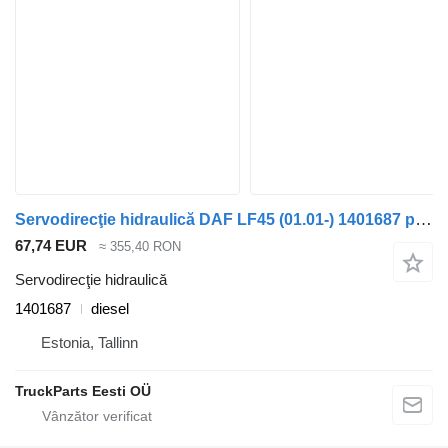
Servodirecţie hidraulică DAF LF45 (01.01-) 1401687 pentru cap tractor DAF LF45, LF55, LF180, CF65, CF75, CF85 (2001-)
67,74 EUR
≈ 355,40 RON
Servodirecţie hidraulică
1401687
diesel
Estonia, Tallinn
TruckParts Eesti OÜ