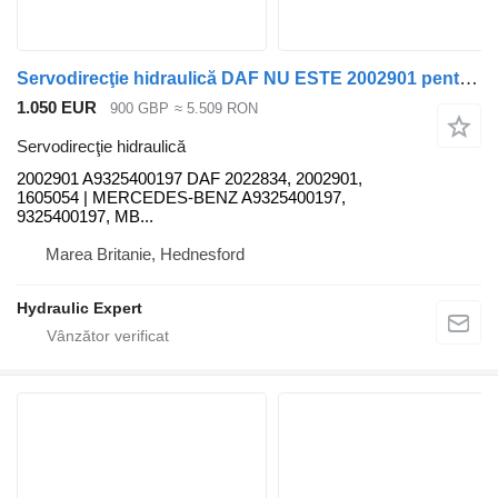
Servodirecţie hidraulică DAF NU ESTE 2002901 pentru camion Mercedes-Benz
1.050 EUR
900 GBP
≈ 5.509 RON
Servodirecţie hidraulică
2002901 A9325400197 DAF 2022834, 2002901,
1605054 | MERCEDES-BENZ A9325400197,
9325400197, MB...
Marea Britanie, Hednesford
Hydraulic Expert