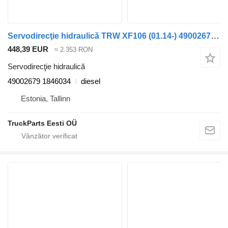
Servodirecţie hidraulică TRW XF106 (01.14-) 49002679 pentru cap tractor DAF XF106 (2014-)
448,39 EUR
≈ 2.353 RON
Servodirecţie hidraulică
49002679 1846034
diesel
Estonia, Tallinn
TruckParts Eesti OÜ