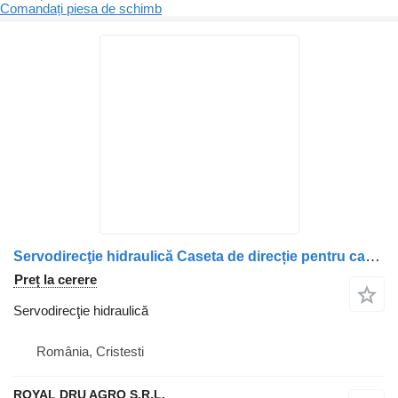
Comandați piesa de schimb
Servodirecţie hidraulică Caseta de direcție pentru camion DAF 8046 955 187
Preț la cerere
Servodirecţie hidraulică
România, Cristesti
ROYAL DRU AGRO S.R.L.