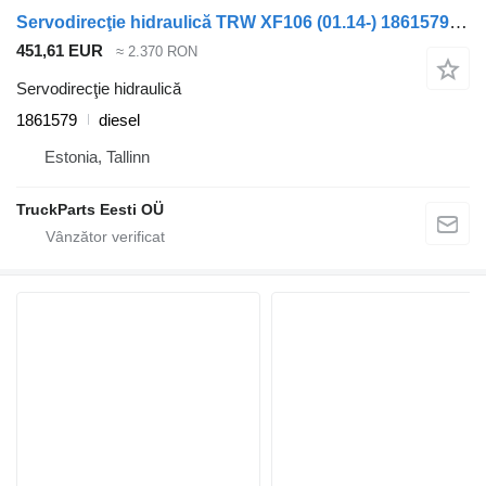
Servodirecţie hidraulică TRW XF106 (01.14-) 1861579 pentru cap tractor DAF XF106 (2014-)
451,61 EUR
≈ 2.370 RON
Servodirecţie hidraulică
1861579
diesel
Estonia, Tallinn
TruckParts Eesti OÜ