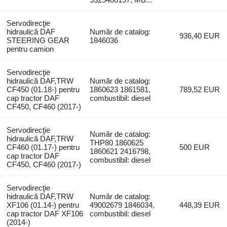
Servodirecţie
hidraulică DAF
Număr de catalog:
936,40 EUR
STEERING GEAR
1846036
pentru camion
Servodirecţie
hidraulică DAF,TRW
Număr de catalog:
CF450 (01.18-) pentru
1860623 1861581,
789,52 EUR
cap tractor DAF
combustibil: diesel
CF450, CF460 (2017-)
Servodirecţie
Număr de catalog:
hidraulică DAF,TRW
THP80 1860625
CF460 (01.17-) pentru
500 EUR
1860621 2416798,
cap tractor DAF
combustibil: diesel
CF450, CF460 (2017-)
Servodirecţie
hidraulică DAF,TRW
Număr de catalog:
XF106 (01.14-) pentru
49002679 1846034,
448,39 EUR
cap tractor DAF XF106
combustibil: diesel
(2014-)