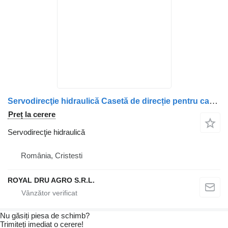
Servodirecţie hidraulică Casetă de direcție pentru camion DAF 0376561 / 0376561R (second-hand)
Preț la cerere
Servodirecţie hidraulică
România, Cristesti
ROYAL DRU AGRO S.R.L.
Nu găsiți piesa de schimb?
Trimiteți imediat o cerere!