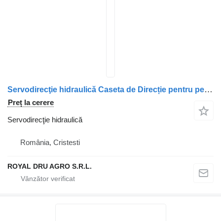
Servodirecţie hidraulică Caseta de Direcție pentru pentru camion DAF 0376561/0376561R
Preț la cerere
Servodirecţie hidraulică
România, Cristesti
ROYAL DRU AGRO S.R.L.