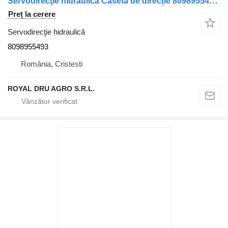
Servodirecţie hidraulică Caseta de direcție 8098955493 pentru camion DAF
Preț la cerere
Servodirecţie hidraulică
8098955493
România, Cristesti
ROYAL DRU AGRO S.R.L.