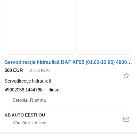
Servodirecţie hidraulică DAF XF95 (01.02-12.06) 49002058 pentru camion DAF XF95, XF105 (2001-2014)
500 EUR
≈ 2.623 RON
Servodirecţie hidraulică
49002058 1444788
diesel
Estonia, Rummu
KB AUTO EESTI OÜ