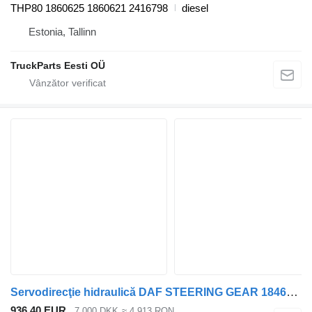
THP80 1860625 1860621 2416798
diesel
Estonia, Tallinn
TruckParts Eesti OÜ
Servodirecţie hidraulică DAF STEERING GEAR 1846036 pentru camion
936,40 EUR
7.000 DKK
≈ 4.913 RON