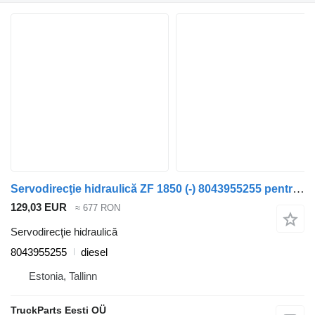
Servodirecţie hidraulică ZF 1850 (-) 8043955255 pentru autobuz DAF MB, B, FHD, EOS, DB, SB Bus (1970-2001)
129,03 EUR
≈ 677 RON
Servodirecţie hidraulică
8043955255
diesel
Estonia, Tallinn
TruckParts Eesti OÜ