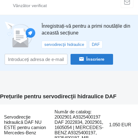
Înregistrați-vă pentru a primi noutățile din
această secțiune
servodirecţii hidraulice
DAF
Înscriere
Prețurile pentru servodirecţii hidraulice DAF
Număr de catalog:
Servodirecţie
2002901 A9325400197
hidraulică DAF NU
DAF 2022834, 2002901,
1.050 EUR
ESTE pentru camion
1605054 | MERCEDES-
Mercedes-Benz
BENZ A9325400197,
9325400197, MB...