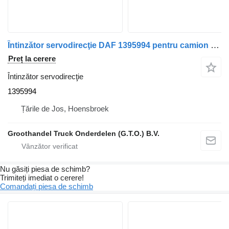
Întinzător servodirecţie DAF 1395994 pentru camion DAF xf 95 xf 105
Preț la cerere
Întinzător servodirecţie
1395994
Țările de Jos, Hoensbroek
Groothandel Truck Onderdelen (G.T.O.) B.V.
Nu găsiți piesa de schimb?
Trimiteți imediat o cerere!
Comandați piesa de schimb