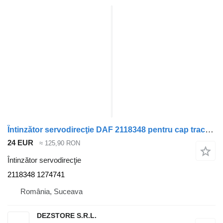
Întinzător servodirecţie DAF 2118348 pentru cap tractor DAF XF105
24 EUR
≈ 125,90 RON
Întinzător servodirecţie
2118348 1274741
România, Suceava
DEZSTORE S.R.L.