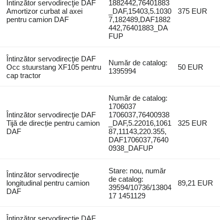
Întinzător servodirecţie DAF
1882442,76401883
Amortizor curbat al axei
_DAF,15403,5.1030
375 EUR
pentru camion DAF
7,182489,DAF1882
442,76401883_DA
FUP
Întinzător servodirecţie DAF
Număr de catalog:
Occ stuurstang XF105 pentru
50 EUR
1395994
cap tractor
Număr de catalog:
1706037
Întinzător servodirecţie DAF
1706037,76400938
Tijă de direcție pentru camion
_DAF,5.22016,1061
325 EUR
DAF
87,11143,220.355,
DAF1706037,7640
0938_DAFUP
Stare: nou, număr
Întinzător servodirecţie
de catalog:
longitudinal pentru camion
89,21 EUR
39594/10736/13804
DAF
17 1451129
Întinzător servodirecţie DAF