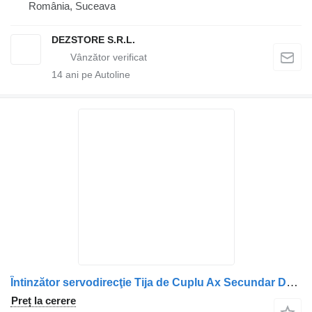
România, Suceava
DEZSTORE S.R.L.
14
ani pe Autoline
Întinzător servodirecţie Tija de Cuplu Ax Secundar Dreapta 1274741-2118348 pentru camion DAF 1274741 2118348
Preț la cerere