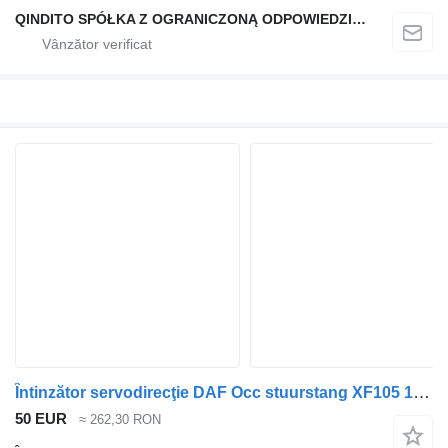
QINDITO SPÓŁKA Z OGRANICZONĄ ODPOWIEDZIALNOŚCIĄ
Întinzător servodirecţie DAF Occ stuurstang XF105 1395994 pentru cap tractor
50 EUR
≈ 262,30 RON