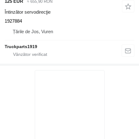
125 EUR
≈ 655,90 RON
Întinzător servodirecţie
1927884
Țările de Jos, Vuren
Truckparts1919