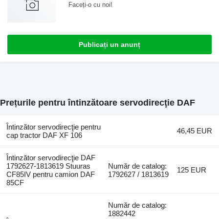
Faceți-o cu noi!
Publicați un anunț
Prețurile pentru întinzătoare servodirecţie DAF
Întinzător servodirecţie pentru
46,45 EUR
cap tractor DAF XF 106
Întinzător servodirecţie DAF
1792627-1813619 Stuuras
Număr de catalog:
125 EUR
CF85IV pentru camion DAF
1792627 / 1813619
85CF
Număr de catalog:
1882442