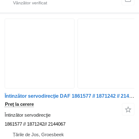
Întinzător servodirecţie DAF 1861577 // 1871242 // 2144067 TIJĂ DE DIRECȚIE CF 450 EURO 6 MODEL 202 pentru cap tractor
Preț la cerere
Întinzător servodirecţie
1861577 // 1871242// 2144067
Țările de Jos, Groesbeek