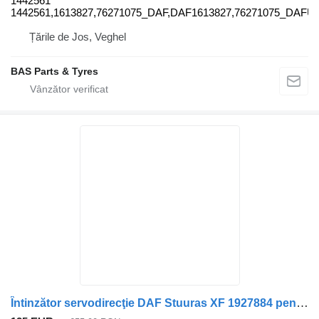
1442561
1442561,1613827,76271075_DAF,DAF1613827,76271075_DAFU
Țările de Jos, Veghel
BAS Parts & Tyres
Întinzător servodirecţie DAF Stuuras XF 1927884 pentru camion