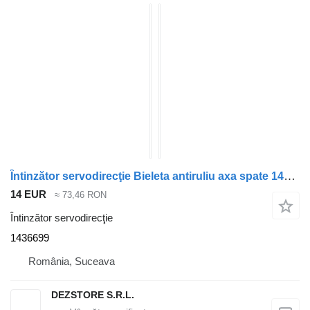
Întinzător servodirecţie Bieleta antiruliu axa spate 1436699 pentru cap tractor DAF XF105
14 EUR
≈ 73,46 RON
Întinzător servodirecţie
1436699
România, Suceava
DEZSTORE S.R.L.