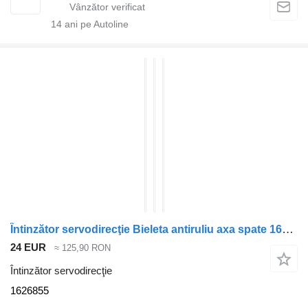
14
ani pe Autoline
Întinzător servodirecţie Bieleta antiruliu axa spate 1626855 pentru cap tractor DAF XF105
24 EUR
≈ 125,90 RON
Întinzător servodirecţie
1626855