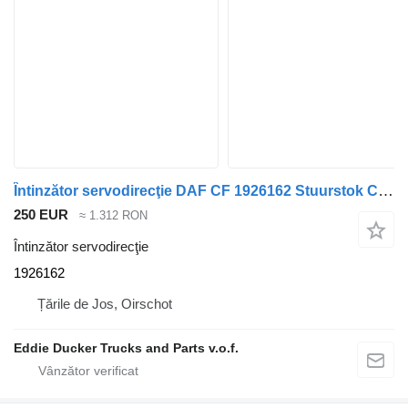
Întinzător servodirecţie DAF CF 1926162 Stuurstok CF-MX11/CF-PX7 ALS Nieuw pentru cap tractor DAF CF
250 EUR
≈ 1.312 RON
Întinzător servodirecţie
1926162
Țările de Jos, Oirschot
Eddie Ducker Trucks and Parts v.o.f.