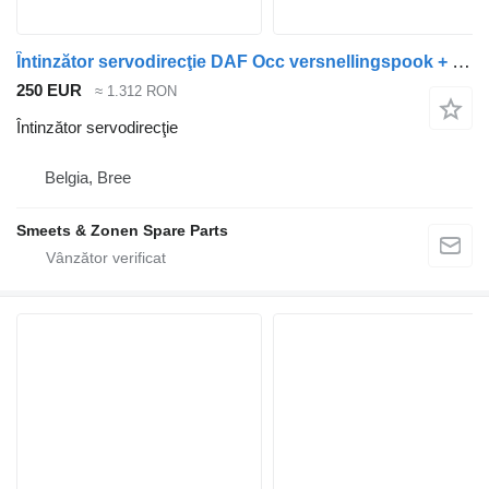
Întinzător servodirecţie DAF Occ versnellingspook + schakelstang pentru camion
250 EUR
≈ 1.312 RON
Întinzător servodirecţie
Belgia, Bree
Smeets & Zonen Spare Parts