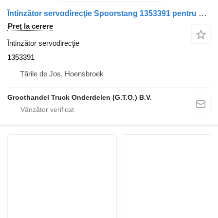
Întinzător servodirecţie Spoorstang 1353391 pentru camion DAF 75CF, 85CF, XF95
Preț la cerere
Întinzător servodirecţie
1353391
Țările de Jos, Hoensbroek
Groothandel Truck Onderdelen (G.T.O.) B.V.