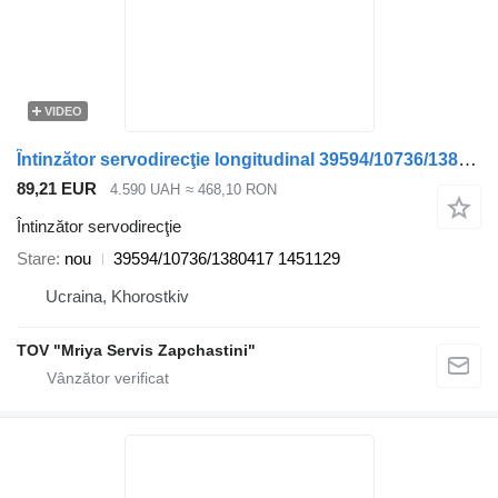
VIDEO
Întinzător servodirecţie longitudinal 39594/10736/1380417 pentru camion DAF
89,21 EUR
4.590 UAH
≈ 468,10 RON
Întinzător servodirecţie
Stare
nou
39594/10736/1380417 1451129
Ucraina, Khorostkiv
TOV "Mriya Servis Zapchastini"