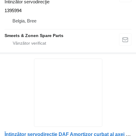
Întinzător servodirecţie
1395994
Belgia, Bree
Smeets & Zonen Spare Parts
Întinzător servodirecţie DAF Amortizor curbat al axei 1882442 pentru camion DAF