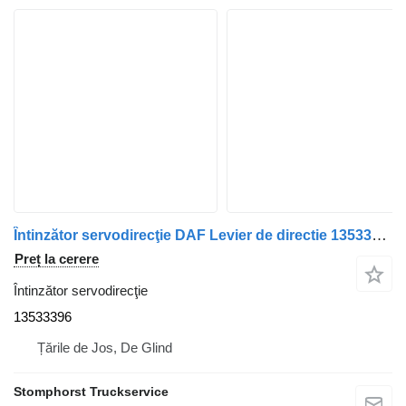
Întinzător servodirecţie DAF Levier de directie 1353396 Daf Ginaf 13533396 pentru camion DAF GINAF
Preț la cerere
Întinzător servodirecţie
13533396
Țările de Jos, De Glind
Stomphorst Truckservice