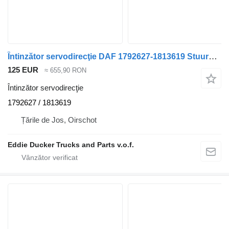
Întinzător servodirecţie DAF 1792627-1813619 Stuuras CF85IV pentru camion DAF 85CF
125 EUR
≈ 655,90 RON
Întinzător servodirecţie
1792627 / 1813619
Țările de Jos, Oirschot
Eddie Ducker Trucks and Parts v.o.f.