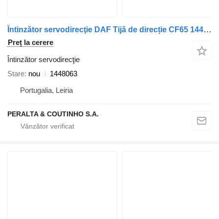
Întinzător servodirecţie DAF Tijă de direcție CF65 1448063 pentru camion DAF CF85
Preț la cerere
Întinzător servodirecţie
Stare
nou
1448063
Portugalia, Leiria
PERALTA & COUTINHO S.A.