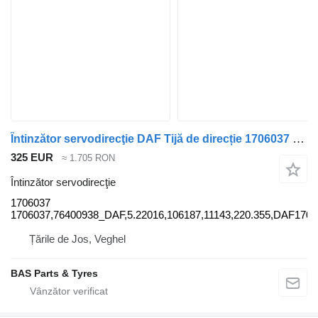
Întinzător servodirecţie DAF Tijă de direcție 1706037 pentru camion DAF
325 EUR
≈ 1.705 RON
Întinzător servodirecţie
1706037
1706037,76400938_DAF,5.22016,106187,11143,220.355,DAF17
Țările de Jos, Veghel
BAS Parts & Tyres