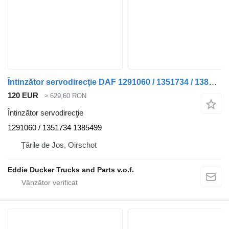
Întinzător servodirecţie DAF 1291060 / 1351734 / 1385499 Steering ROD NEW F95/95XF/XF95/85CF pentru camion DAF F95 / 95XF / XF95 / 85CF
120 EUR
≈ 629,60 RON
Întinzător servodirecţie
1291060 / 1351734 1385499
Țările de Jos, Oirschot
Eddie Ducker Trucks and Parts v.o.f.