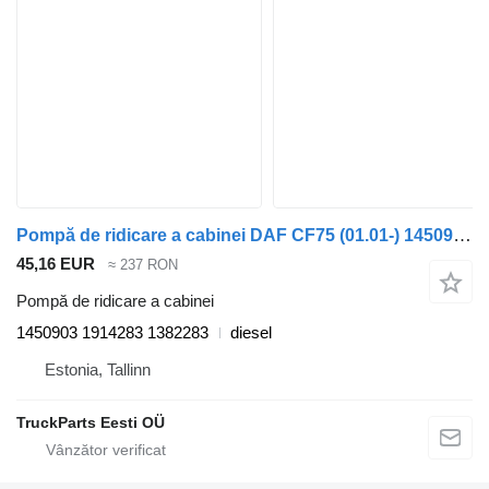
Pompă de ridicare a cabinei DAF CF75 (01.01-) 1450903 pentru cap tractor DAF LF45, LF55, LF180, CF65, CF75, CF85 (2001-)
45,16 EUR
≈ 237 RON
Pompă de ridicare a cabinei
1450903 1914283 1382283
diesel
Estonia, Tallinn
TruckParts Eesti OÜ