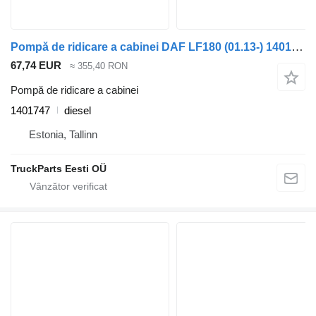
Pompă de ridicare a cabinei DAF LF180 (01.13-) 1401747 pentru cap tractor DAF LF45, LF55, LF180, CF65, CF75, CF85 (2001-)
67,74 EUR
≈ 355,40 RON
Pompă de ridicare a cabinei
1401747
diesel
Estonia, Tallinn
TruckParts Eesti OÜ