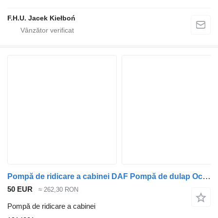
F.H.U. Jacek Kiełboń
Pompă de ridicare a cabinei DAF Pompă de dulap Occ 1914281 pentru cap tractor
50 EUR
≈ 262,30 RON
Pompă de ridicare a cabinei