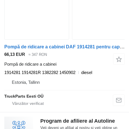
Pompă de ridicare a cabinei DAF 1914281 pentru cap tractor DAF LF45, LF55, LF180, CF65, CF75, CF85 (2001-)
66,13 EUR
≈ 347 RON
Pompă de ridicare a cabinei
1914281 1914281R 1382282 1450902
diesel
Estonia, Tallinn
TruckParts Eesti OÜ
Program de afiliere al Autoline
Veți deveni un afiliat al nostru și veți obține un