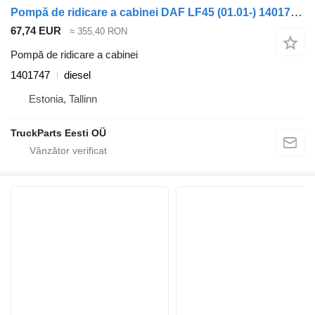
Pompă de ridicare a cabinei DAF LF45 (01.01-) 1401747 pentru cap tractor DAF LF45, LF55, LF180, CF65, CF75, CF85 (2001-)
67,74 EUR
≈ 355,40 RON
Pompă de ridicare a cabinei
1401747
diesel
Estonia, Tallinn
TruckParts Eesti OÜ