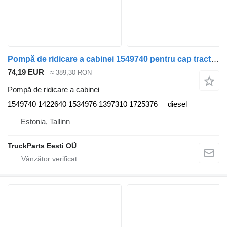
Pompă de ridicare a cabinei 1549740 pentru cap tractor DAF LF45, LF55, LF180, CF65, CF75, CF85 (2001-)
74,19 EUR
≈ 389,30 RON
Pompă de ridicare a cabinei
1549740 1422640 1534976 1397310 1725376
diesel
Estonia, Tallinn
TruckParts Eesti OÜ