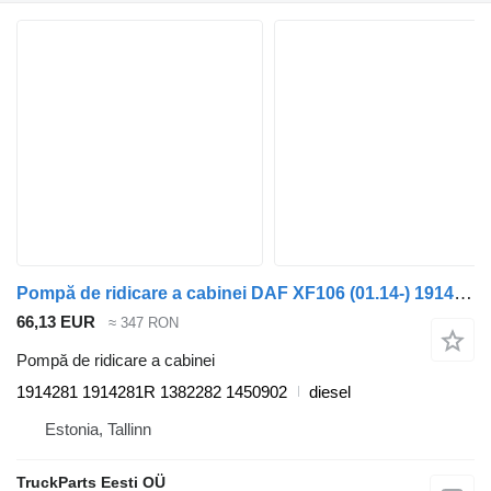
Pompă de ridicare a cabinei DAF XF106 (01.14-) 1914281 pentru cap tractor DAF XF106 (2014-)
66,13 EUR
≈ 347 RON
Pompă de ridicare a cabinei
1914281 1914281R 1382282 1450902
diesel
Estonia, Tallinn
TruckParts Eesti OÜ