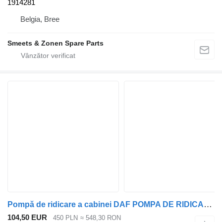
1914281
Belgia, Bree
Smeets & Zonen Spare Parts
Pompă de ridicare a cabinei DAF POMPA DE RIDICARE A CABINEI XF CF LF 1315942 pentru cap tractor DAF XF CF LF
104,50 EUR
450 PLN
≈ 548,30 RON