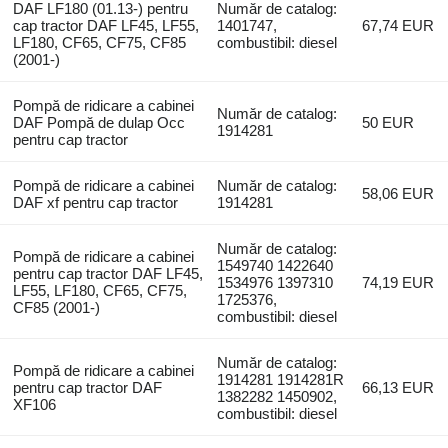
DAF LF180 (01.13-) pentru
Număr de catalog:
cap tractor DAF LF45, LF55,
1401747,
67,74 EUR
LF180, CF65, CF75, CF85
combustibil: diesel
(2001-)
Pompă de ridicare a cabinei
Număr de catalog:
DAF Pompă de dulap Occ
50 EUR
1914281
pentru cap tractor
Pompă de ridicare a cabinei
Număr de catalog:
58,06 EUR
DAF xf pentru cap tractor
1914281
Număr de catalog:
Pompă de ridicare a cabinei
1549740 1422640
pentru cap tractor DAF LF45,
1534976 1397310
74,19 EUR
LF55, LF180, CF65, CF75,
1725376,
CF85 (2001-)
combustibil: diesel
Număr de catalog:
Pompă de ridicare a cabinei
1914281 1914281R
pentru cap tractor DAF
66,13 EUR
1382282 1450902,
XF106
combustibil: diesel