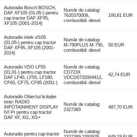
Autoradio Bosch BOSCH,
Număr de catalog:
DAF XF105 (01.05-) pentru
7620370008,
100,81 EUR
cap tractor DAF XF95,
combustibil: diesel
XF105 (2001-2014)
Autoradio intek xf105
Număr de catalog:
(01.05-) pentru cap tractor
M-790PLUS M-790,
50 EUR
DAF XF95, XF105 (2001-
combustibil: diesel
2014)
Autoradio VDO LF55
Număr de catalog:
(01.01-) pentru cap tractor
CD723X
42,74 EUR
DAF LF45, LF55, LF180,
VDCD0732004412,
CF65, CF75, CF85 (2001-)
combustibil: diesel
Autoradio Obiectul licitației
este: RADIO
Număr de catalog:
INFOTAINMENT DISPLAY
487,70 EUR
2327389
IVI Pr pentru cap tractor
DAF XF, XG, XG+
Număr de catalog:
Autoradio pentru cap tractor
2327389 2393925,
649,19 EUR