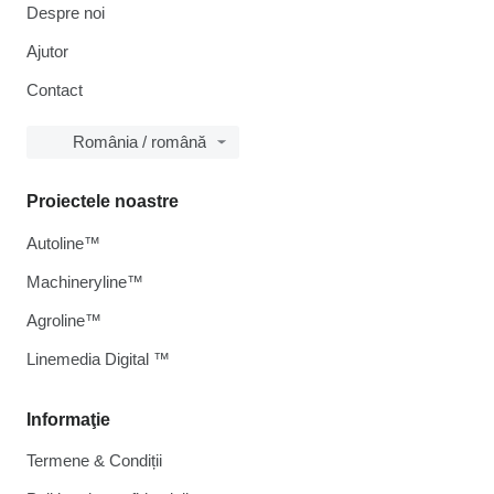
Despre noi
Ajutor
Contact
România / română
Proiectele noastre
Autoline™
Machineryline™
Agroline™
Linemedia Digital ™
Informaţie
Termene & Condiții