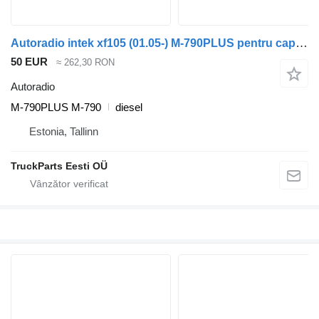
Autoradio intek xf105 (01.05-) M-790PLUS pentru cap tractor DAF XF95, XF105 (2001-2014)
50 EUR
≈ 262,30 RON
Autoradio
M-790PLUS M-790
diesel
Estonia, Tallinn
TruckParts Eesti OÜ