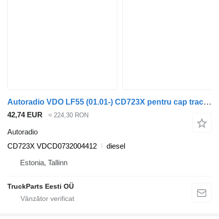
Autoradio VDO LF55 (01.01-) CD723X pentru cap tractor DAF LF45, LF55, LF180, CF65, CF75, CF85 (2001-)
42,74 EUR
≈ 224,30 RON
Autoradio
CD723X VDCD0732004412
diesel
Estonia, Tallinn
TruckParts Eesti OÜ