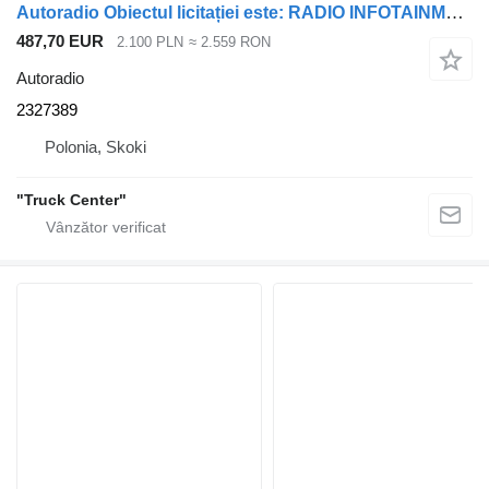
Autoradio Obiectul licitației este: RADIO INFOTAINMENT DISPLAY IVI Pr 2327389 pentru cap tractor DAF XF, XG, XG+
487,70 EUR
2.100 PLN
≈ 2.559 RON
Autoradio
2327389
Polonia, Skoki
"Truck Center"