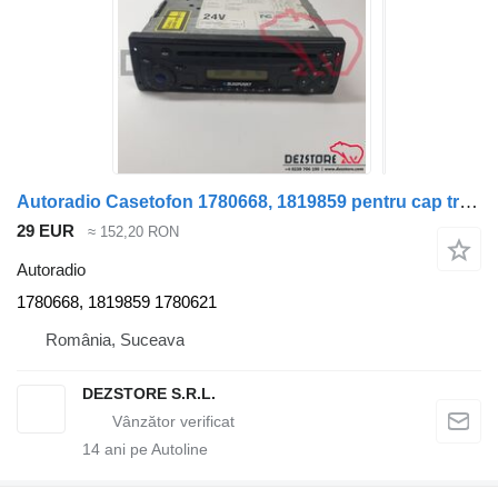
Autoradio Casetofon 1780668, 1819859 pentru cap tractor DAF XF105
29 EUR
≈ 152,20 RON
Autoradio
1780668, 1819859 1780621
România, Suceava
DEZSTORE S.R.L.
14
ani pe Autoline