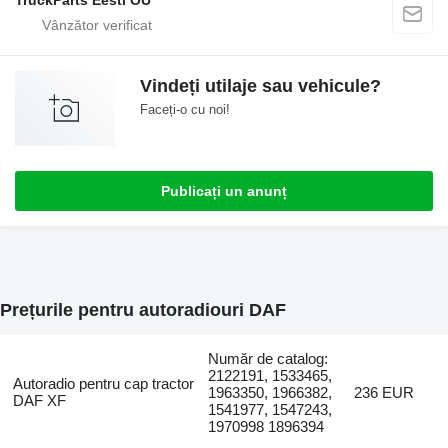
TruckParts Eesti OÜ
Vindeți utilaje sau vehicule?
Faceți-o cu noi!
Publicați un anunț
Prețurile pentru autoradiouri DAF
Număr de catalog:
2122191, 1533465,
Autoradio pentru cap tractor
1963350, 1966382,
236 EUR
DAF XF
1541977, 1547243,
1970998 1896394