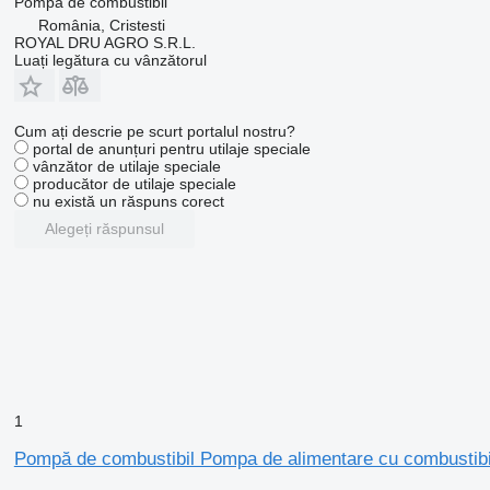
Pompă de combustibil
România, Cristesti
ROYAL DRU AGRO S.R.L.
Luați legătura cu vânzătorul
Cum ați descrie pe scurt portalul nostru?
portal de anunțuri pentru utilaje speciale
vânzător de utilaje speciale
producător de utilaje speciale
nu există un răspuns corect
Alegeți răspunsul
1
Pompă de combustibil Pompa de alimentare cu combustib