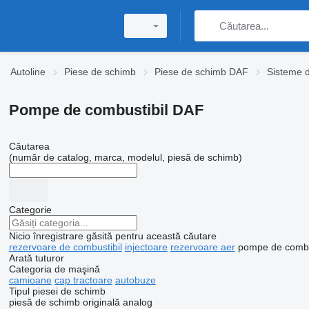
Autoline
Piese de schimb
Piese de schimb DAF
Sisteme d
Pompe de combustibil DAF
Căutarea
(număr de catalog, marca, modelul, piesă de schimb)
Categorie
Nicio înregistrare găsită pentru această căutare
rezervoare de combustibil
injectoare
rezervoare aer
pompe de combu
Arată tuturor
Categoria de maşină
camioane
cap tractoare
autobuze
Tipul piesei de schimb
piesă de schimb originală
analog