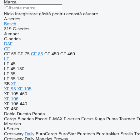
Marca
Nicio înregistrare găsită pentru această căutare
A-series
Bosch
319
C-series
Jumper
C-series
DAF
CF
CF 65
CF 75
CF 85
CF 450
CF 460
LF
LF 45
LF 45 180
LF 55
LF 55 180
SB
XF
XF 95
XF 105
XF 105 460
XF 106
XF 106 440
XF 460
Doblo
Ducato
Panda
Cargo
E-series
Escort
F-MAX
F-series
Focus
Kuga
Puma
Tourneo
T
M series
i-Series
Crossway
Daily
EuroCargo
EuroStar
Eurotech
Eurotrakker
Stralis
Tr
Crossway
Daily
Magelys
Proway