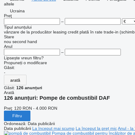
altele
Ucraina
Preţ
–
Tipul anunțului
vânzare
de la producător
leasing
credit
plată în rate
trade-in (schimb
Stare
nou
second hand
Anul
–
Lipsește vreun filtru?
Propuneți o modificare
Găsit:
-
arată
Găsit:
126 anunțuri
Arată
126 anunțuri:
Pompe de combustibil DAF
Preţ:
120 RON - 4.000 RON
Filtru
Ordonează
:
Data publicării
Data publicării
La început mai scump
La început la preț mic
Anul - la