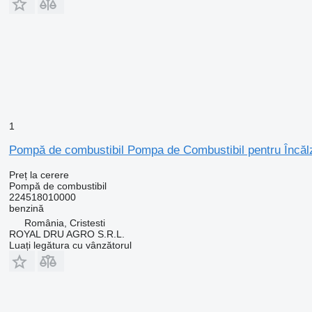
1
Pompă de combustibil Pompa de Combustibil pentru Încă
Preț la cerere
Pompă de combustibil
224518010000
benzină
România, Cristesti
ROYAL DRU AGRO S.R.L.
Luați legătura cu vânzătorul