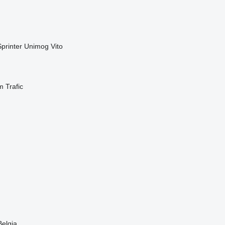
Sprinter
Unimog
Vito
m
Trafic
Belgia