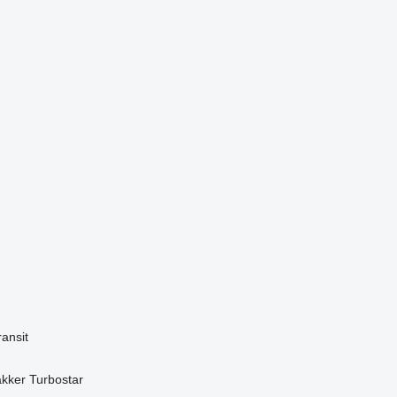
ransit
akker
Turbostar