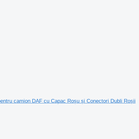
entru camion DAF cu Capac Roșu și Conectori Dubli Roșii