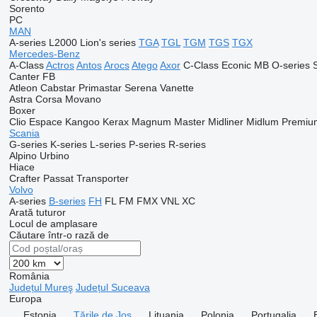
Sorento
PC
MAN
A-series
L2000
Lion's series
TGA
TGL
TGM
TGS
TGX
Mercedes-Benz
A-Class
Actros
Antos
Arocs
Atego
Axor
C-Class
Econic
MB
O-series
Canter
FB
Atleon
Cabstar
Primastar
Serena
Vanette
Astra
Corsa
Movano
Boxer
Clio
Espace
Kangoo
Kerax
Magnum
Master
Midliner
Midlum
Premiu
Scania
G-series
K-series
L-series
P-series
R-series
Alpino
Urbino
Hiace
Crafter
Passat
Transporter
Volvo
A-series
B-series
FH
FL
FM
FMX
VNL
XC
Arată tuturor
Locul de amplasare
Căutare într-o rază de
România
Județul Mureş
Județul Suceava
Europa
Estonia
Țările de Jos
Lituania
Polonia
Portugalia