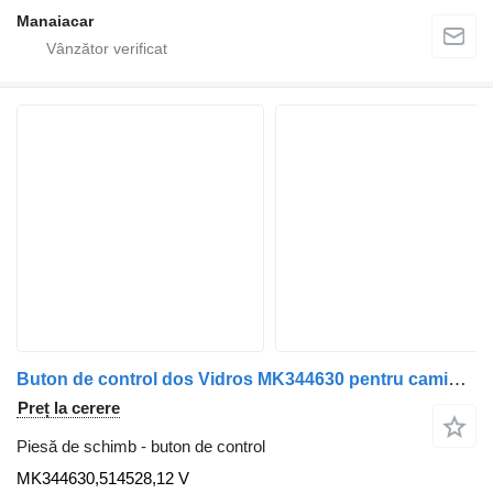
Manaiacar
Buton de control dos Vidros MK344630 pentru camion Mitsubishi Canter FB7, FB8, FE7, FE8 7.Generation
Preț la cerere
Piesă de schimb - buton de control
MK344630,514528,12 V