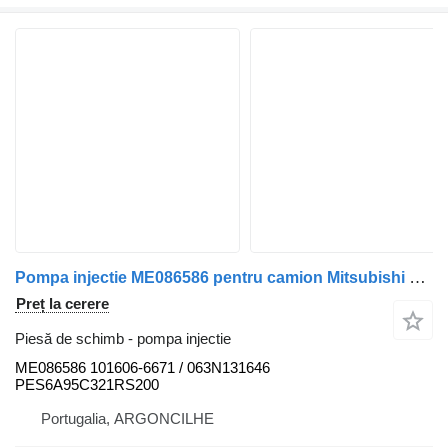
Pompa injectie ME086586 pentru camion Mitsubishi Canter FB7, FB8, FE7, FE8
Preț la cerere
Piesă de schimb - pompa injectie
ME086586 101606-6671 / 063N131646
PES6A95C321RS200
Portugalia, ARGONCILHE