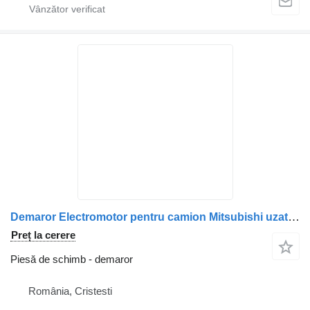
Demaror Electromotor pentru camion Mitsubishi uzat 36100-41010 / 36100-41012 / 36100-41020 / M002T66871 / M002T66872 / M002T66873 / M002T67871 / M002T67872 / M002T67873 / M002T67881 / M002T67882 / M002T67883
Preț la cerere
Piesă de schimb - demaror
România, Cristesti