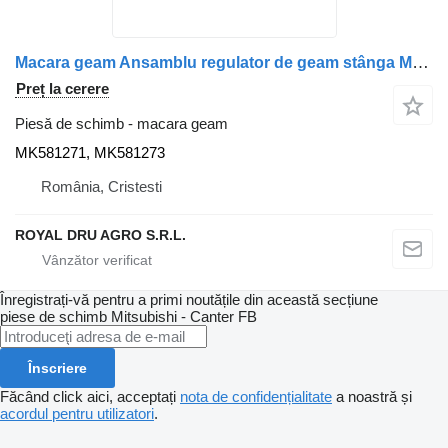
Macara geam Ansamblu regulator de geam stânga MK581271 pentru camion Mitsubishi MK581271 MK581273
Preț la cerere
Piesă de schimb - macara geam
MK581271, MK581273
România, Cristesti
ROYAL DRU AGRO S.R.L.
Înregistrați-vă pentru a primi noutățile din această secțiune
piese de schimb
Mitsubishi - Canter FB
Înscriere
Făcând click aici, acceptați
nota de confidențialitate
a noastră și
acordul pentru utilizatori
.