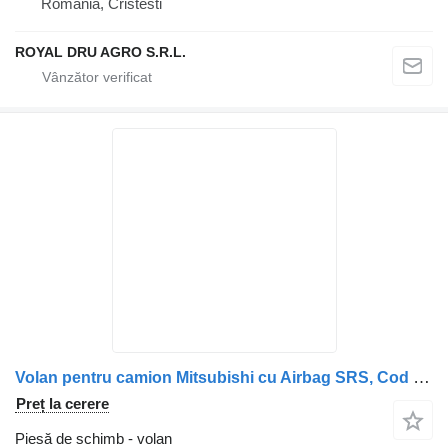
România, Cristesti
ROYAL DRU AGRO S.R.L.
Volan pentru camion Mitsubishi cu Airbag SRS, Cod ML249667/ML274891/ML352095
Preț la cerere
Piesă de schimb - volan