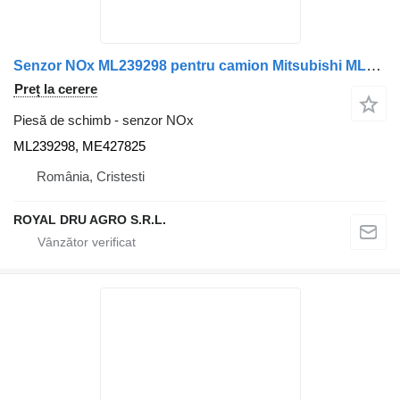
Senzor NOx ML239298 pentru camion Mitsubishi ML239298 ME427825
Preț la cerere
Piesă de schimb - senzor NOx
ML239298, ME427825
România, Cristesti
ROYAL DRU AGRO S.R.L.