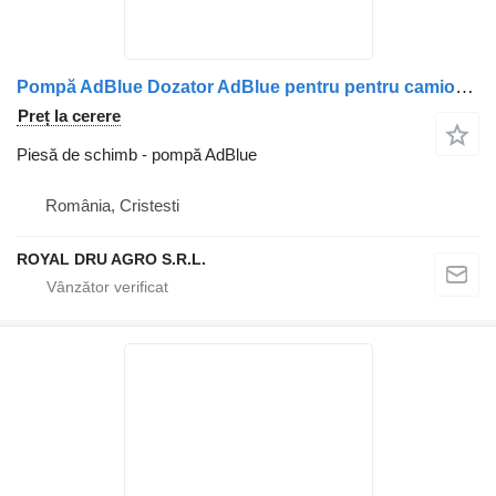
Pompă AdBlue Dozator AdBlue pentru pentru camion Mitsubishi ME556056 – Pompă și Injector AdBlue
Preț la cerere
Piesă de schimb - pompă AdBlue
România, Cristesti
ROYAL DRU AGRO S.R.L.