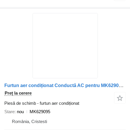
Furtun aer condiționat Conductă AC pentru MK629095 pentru camion Mitsubishi
Preț la cerere
Piesă de schimb - furtun aer condiționat
Stare
nou
MK629095
România, Cristesti