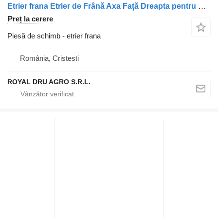
Etrier frana Etrier de Frână Axa Față Dreapta pentru pentru camion Mitsubishi MK585110/MK585108
Preț la cerere
Piesă de schimb - etrier frana
România, Cristesti
ROYAL DRU AGRO S.R.L.