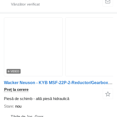
VIDEO
Wacker Neuson - KYB MSF-22P-2-Reductor/Gearbox/Getriebe
Preț la cerere
Piesă de schimb - altă piesă hidraulică
Stare
nou
Țările de Jos, Goor