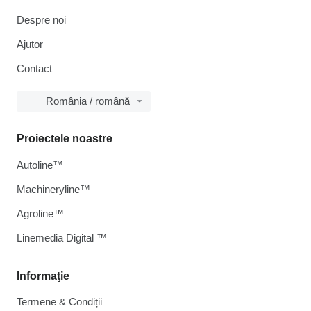
Despre noi
Ajutor
Contact
România / română
Proiectele noastre
Autoline™
Machineryline™
Agroline™
Linemedia Digital ™
Informaţie
Termene & Condiții