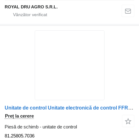
ROYAL DRU AGRO S.R.L.
Unitate de control Unitate electronică de control FFR 24V MAN 81.25805.7036 pentru camion VDO 461 470 001 036
Preț la cerere
Piesă de schimb - unitate de control
81.25805.7036