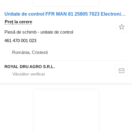
Unitate de control FFR MAN 81 25805 7023 Electronică FFR 24V 461 470 001 023 pentru camion VDO 81258057023 / 81258057016
Preț la cerere
Piesă de schimb - unitate de control
461 470 001 023
România, Cristesti
ROYAL DRU AGRO S.R.L.