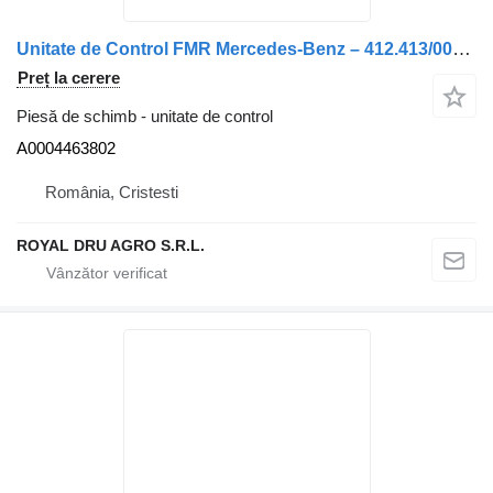
Unitate de Control FMR Mercedes-Benz – 412.413/009/000 A0004463802 pentru camion VDO Elektronik FMR 24V
Preț la cerere
Piesă de schimb - unitate de control
A0004463802
România, Cristesti
ROYAL DRU AGRO S.R.L.