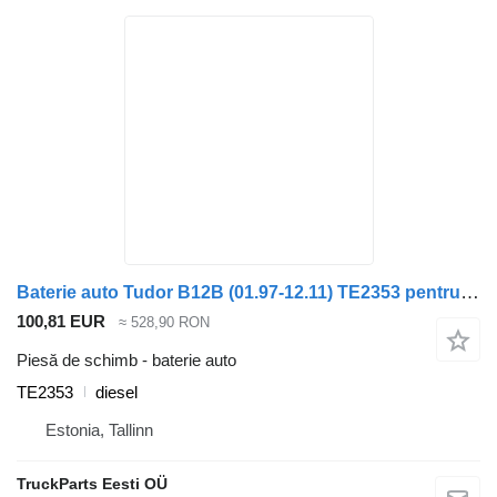
Baterie auto Tudor B12B (01.97-12.11) TE2353 pentru autobuz Volvo B6, B7, B9, B10, B12 bus (1978-2011)
100,81 EUR
≈ 528,90 RON
Piesă de schimb - baterie auto
TE2353
diesel
Estonia, Tallinn
TruckParts Eesti OÜ