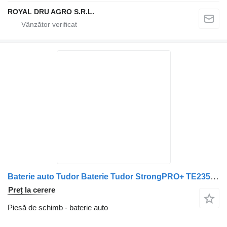
ROYAL DRU AGRO S.R.L.
Baterie auto Tudor Baterie Tudor StrongPRO+ TE2353 12V 225Ah 1150A pentru camion StrongPRO HVR TE2353
Preț la cerere
Piesă de schimb - baterie auto