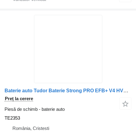
Baterie auto Tudor Baterie Strong PRO EFB+ V4 HVR 12V 235Ah 1350A TE2353 pentru camion Tudor Strong PRO EFB+ TE2353
Preț la cerere
Piesă de schimb - baterie auto
TE2353
România, Cristesti