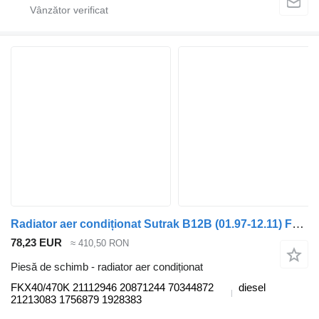
Radiator aer condiționat Sutrak B12B (01.97-12.11) FKX40/470K pentru autobuz Volvo B6, B7, B9, B10, B12 bus (1978-2011)
78,23 EUR
≈ 410,50 RON
Piesă de schimb - radiator aer condiționat
FKX40/470K 21112946 20871244 70344872
diesel
21213083 1756879 1928383