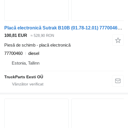
Placă electronică Sutrak B10B (01.78-12.01) 77700460 pentru autobuz Volvo B6, B7, B9, B10, B12 bus (1978-2011)
100,81 EUR
≈ 528,90 RON
Piesă de schimb - placă electronică
77700460
diesel
Estonia, Tallinn
TruckParts Eesti OÜ