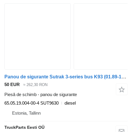
Panou de sigurante Sutrak 3-series bus K93 (01.89-12.97) 65.05.19.004-00-4 pentru autobuz Scania 3-series bus (1988-1999)
50 EUR
≈ 262,30 RON
Piesă de schimb - panou de sigurante
65.05.19.004-00-4 SUT9630
diesel
Estonia, Tallinn
TruckParts Eesti OÜ