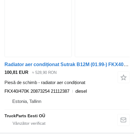
Radiator aer condiționat Sutrak B12M (01.99-) FKX40/470K pentru autobuz Volvo B6, B7, B9, B10, B12 bus (1978-2011)
100,81 EUR
≈ 528,90 RON
Piesă de schimb - radiator aer condiționat
FKX40/470K 20873254 21112387
diesel
Estonia, Tallinn
TruckParts Eesti OÜ