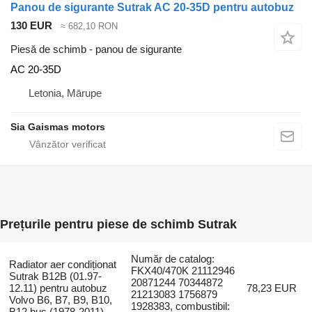
Panou de sigurante Sutrak AC 20-35D pentru autobuz
130 EUR
≈ 682,10 RON
Piesă de schimb - panou de sigurante
AC 20-35D
Letonia, Mārupe
Sia Gaismas motors
Prețurile pentru piese de schimb Sutrak
Număr de catalog:
Radiator aer condiționat
FKX40/470K 21112946
Sutrak B12B (01.97-
20871244 70344872
12.11) pentru autobuz
78,23 EUR
21213083 1756879
Volvo B6, B7, B9, B10,
1928383, combustibil:
B12 bus (1978-2011)