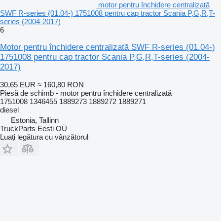
motor pentru închidere centralizată
SWF R-series (01.04-) 1751008 pentru cap tractor Scania P,G,R,T-
series (2004-2017)
6
Motor pentru închidere centralizată SWF R-series (01.04-)
1751008 pentru cap tractor Scania P,G,R,T-series (2004-
2017)
30,65 EUR
≈ 160,80 RON
Piesă de schimb - motor pentru închidere centralizată
1751008 1346455 1889273 1889272 1889271
diesel
Estonia, Tallinn
TruckParts Eesti OÜ
Luați legătura cu vânzătorul