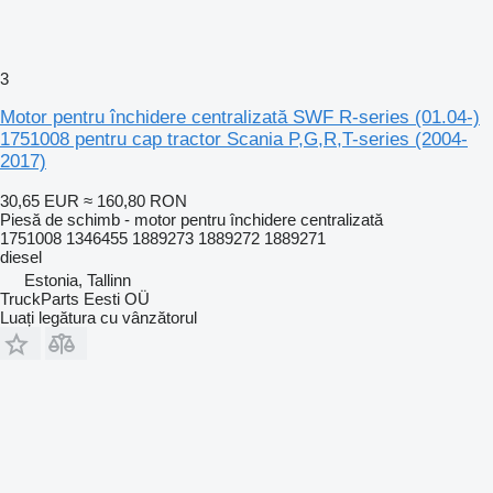
3
Motor pentru închidere centralizată SWF R-series (01.04-)
1751008 pentru cap tractor Scania P,G,R,T-series (2004-
2017)
30,65 EUR
≈ 160,80 RON
Piesă de schimb - motor pentru închidere centralizată
1751008 1346455 1889273 1889272 1889271
diesel
Estonia, Tallinn
TruckParts Eesti OÜ
Luați legătura cu vânzătorul