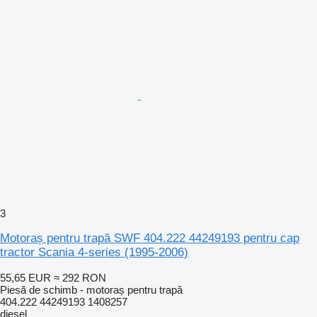
3
Motoraș pentru trapă SWF 404.222 44249193 pentru cap
tractor Scania 4-series (1995-2006)
55,65 EUR
≈ 292 RON
Piesă de schimb - motoraș pentru trapă
404.222 44249193 1408257
diesel