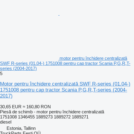
motor pentru închidere centralizată
SWF R-series (01.04-) 1751008 pentru cap tractor Scania P,G,R,T-
series (2004-2017)
5
Motor pentru închidere centralizată SWF R-series (01.04-)
1751008 pentru cap tractor Scania P,G,R,T-series (2004-
2017)
30,65 EUR
≈ 160,80 RON
Piesă de schimb - motor pentru închidere centralizată
1751008 1346455 1889273 1889272 1889271
diesel
Estonia, Tallinn
TruckParts Eesti OÜ