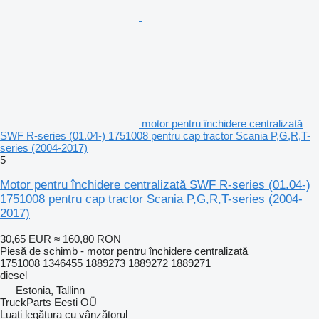
motor pentru închidere centralizată
SWF R-series (01.04-) 1751008 pentru cap tractor Scania P,G,R,T-
series (2004-2017)
5
Motor pentru închidere centralizată SWF R-series (01.04-)
1751008 pentru cap tractor Scania P,G,R,T-series (2004-
2017)
30,65 EUR
≈ 160,80 RON
Piesă de schimb - motor pentru închidere centralizată
1751008 1346455 1889273 1889272 1889271
diesel
Estonia, Tallinn
TruckParts Eesti OÜ
Luați legătura cu vânzătorul