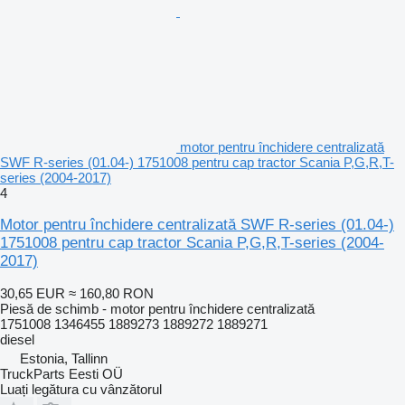
motor pentru închidere centralizată
SWF R-series (01.04-) 1751008 pentru cap tractor Scania P,G,R,T-
series (2004-2017)
4
Motor pentru închidere centralizată SWF R-series (01.04-)
1751008 pentru cap tractor Scania P,G,R,T-series (2004-
2017)
30,65 EUR
≈ 160,80 RON
Piesă de schimb - motor pentru închidere centralizată
1751008 1346455 1889273 1889272 1889271
diesel
Estonia, Tallinn
TruckParts Eesti OÜ
Luați legătura cu vânzătorul