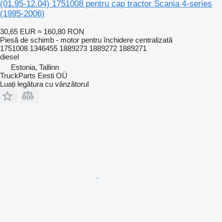
(01.95-12.04) 1751008 pentru cap tractor Scania 4-series
(1995-2006)
30,65 EUR
≈ 160,80 RON
Piesă de schimb - motor pentru închidere centralizată
1751008 1346455 1889273 1889272 1889271
diesel
Estonia, Tallinn
TruckParts Eesti OÜ
Luați legătura cu vânzătorul