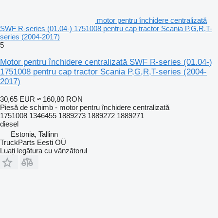
motor pentru închidere centralizată
SWF R-series (01.04-) 1751008 pentru cap tractor Scania P,G,R,T-
series (2004-2017)
5
Motor pentru închidere centralizată SWF R-series (01.04-)
1751008 pentru cap tractor Scania P,G,R,T-series (2004-
2017)
30,65 EUR
≈ 160,80 RON
Piesă de schimb - motor pentru închidere centralizată
1751008 1346455 1889273 1889272 1889271
diesel
Estonia, Tallinn
TruckParts Eesti OÜ
Luați legătura cu vânzătorul