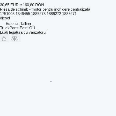
30,65 EUR
≈ 160,80 RON
Piesă de schimb - motor pentru închidere centralizată
1751008 1346455 1889273 1889272 1889271
diesel
Estonia, Tallinn
TruckParts Eesti OÜ
Luați legătura cu vânzătorul