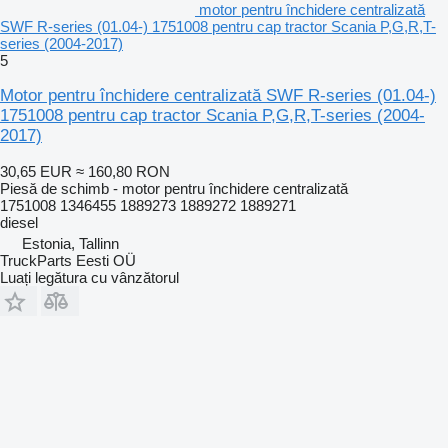
motor pentru închidere centralizată
SWF R-series (01.04-) 1751008 pentru cap tractor Scania P,G,R,T-
series (2004-2017)
5
Motor pentru închidere centralizată SWF R-series (01.04-)
1751008 pentru cap tractor Scania P,G,R,T-series (2004-
2017)
30,65 EUR
≈ 160,80 RON
Piesă de schimb - motor pentru închidere centralizată
1751008 1346455 1889273 1889272 1889271
diesel
Estonia, Tallinn
TruckParts Eesti OÜ
Luați legătura cu vânzătorul