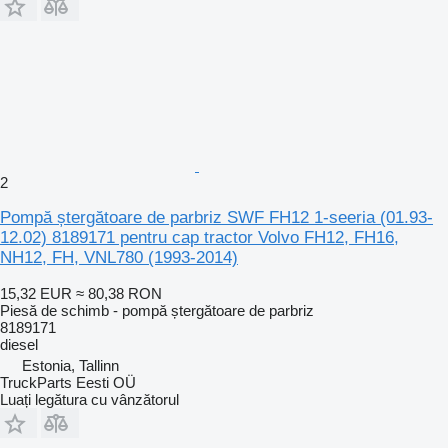
2
Pompă ștergătoare de parbriz SWF FH12 1-seeria (01.93-
12.02) 8189171 pentru cap tractor Volvo FH12, FH16,
NH12, FH, VNL780 (1993-2014)
15,32 EUR
≈ 80,38 RON
Piesă de schimb - pompă ștergătoare de parbriz
8189171
diesel
Estonia, Tallinn
TruckParts Eesti OÜ
Luați legătura cu vânzătorul