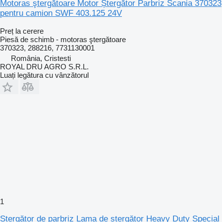
Motoras ştergătoare Motor Ștergător Parbriz Scania 370323
pentru camion SWF 403.125 24V
Preț la cerere
Piesă de schimb - motoras ştergătoare
370323, 288216, 7731130001
România, Cristesti
ROYAL DRU AGRO S.R.L.
Luați legătura cu vânzătorul
1
Ștergător de parbriz Lama de ștergător Heavy Duty Special