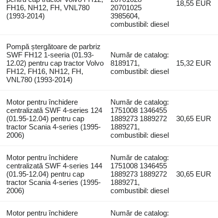
18,55 EUR
FH16, NH12, FH, VNL780
20701025
(1993-2014)
3985604,
combustibil: diesel
Pompă ștergătoare de parbriz
SWF FH12 1-seeria (01.93-
Număr de catalog:
12.02) pentru cap tractor Volvo
8189171,
15,32 EUR
FH12, FH16, NH12, FH,
combustibil: diesel
VNL780 (1993-2014)
Motor pentru închidere
Număr de catalog:
centralizată SWF 4-series 124
1751008 1346455
(01.95-12.04) pentru cap
1889273 1889272
30,65 EUR
tractor Scania 4-series (1995-
1889271,
2006)
combustibil: diesel
Motor pentru închidere
Număr de catalog:
centralizată SWF 4-series 144
1751008 1346455
(01.95-12.04) pentru cap
1889273 1889272
30,65 EUR
tractor Scania 4-series (1995-
1889271,
2006)
combustibil: diesel
Motor pentru închidere
Număr de catalog: