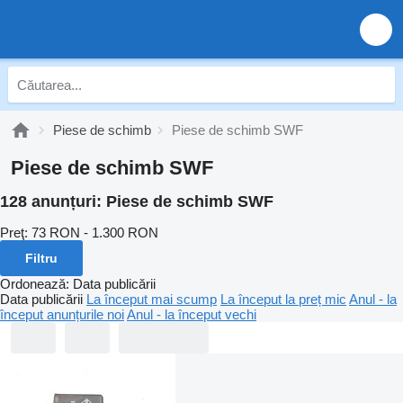
Piese de schimb
Piese de schimb SWF
Piese de schimb SWF
128 anunțuri:
Piese de schimb SWF
Preţ:
73 RON - 1.300 RON
Filtru
Ordonează
:
Data publicării
Data publicării
La început mai scump
La început la preț mic
Anul - la
început anunțurile noi
Anul - la început vechi