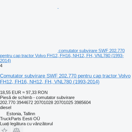
comutator subvirare SWF 202.770
pentru cap tractor Volvo FH12, FH16, NH12, FH, VNL780 (1993-
2014)
4
Comutator subvirare SWF 202.770 pentru cap tractor Volvo
FH12, FH16, NH12, FH, VNL780 (1993-2014)
18,55 EUR
≈ 97,33 RON
Piesă de schimb - comutator subvirare
202.770 3944672 20701028 20701025 3985604
diesel
Estonia, Tallinn
TruckParts Eesti OÜ
Luați legătura cu vânzătorul