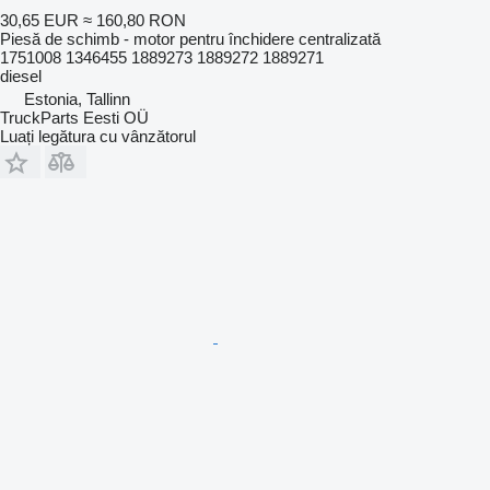
30,65 EUR
≈ 160,80 RON
Piesă de schimb - motor pentru închidere centralizată
1751008 1346455 1889273 1889272 1889271
diesel
Estonia, Tallinn
TruckParts Eesti OÜ
Luați legătura cu vânzătorul