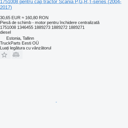
1751008 pentru cap tractor Scania P,G,R,T-series (2004-
2017)
30,65 EUR
≈ 160,80 RON
Piesă de schimb - motor pentru închidere centralizată
1751008 1346455 1889273 1889272 1889271
diesel
Estonia, Tallinn
TruckParts Eesti OÜ
Luați legătura cu vânzătorul