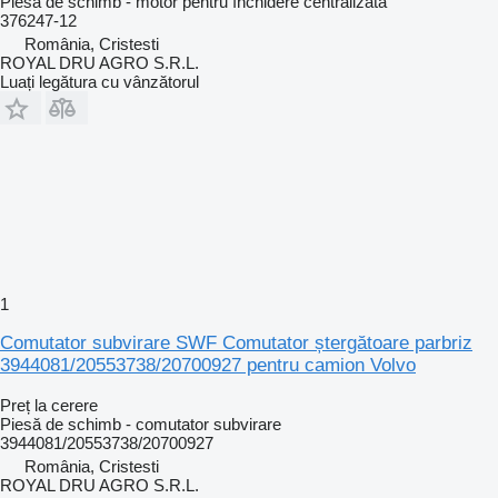
Piesă de schimb - motor pentru închidere centralizată
376247-12
România, Cristesti
ROYAL DRU AGRO S.R.L.
Luați legătura cu vânzătorul
1
Comutator subvirare SWF Comutator ștergătoare parbriz
3944081/20553738/20700927 pentru camion Volvo
Preț la cerere
Piesă de schimb - comutator subvirare
3944081/20553738/20700927
România, Cristesti
ROYAL DRU AGRO S.R.L.