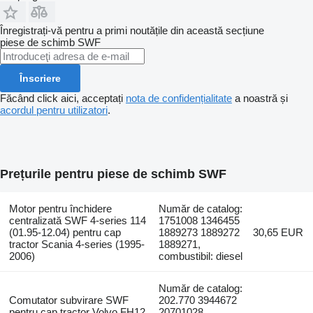
Înregistrați-vă pentru a primi noutățile din această secțiune
piese de schimb
SWF
Înscriere
Făcând click aici, acceptați
nota de confidențialitate
a noastră și
acordul pentru utilizatori
.
Prețurile pentru piese de schimb SWF
Motor pentru închidere
Număr de catalog:
centralizată SWF 4-series 114
1751008 1346455
(01.95-12.04) pentru cap
1889273 1889272
30,65 EUR
tractor Scania 4-series (1995-
1889271,
2006)
combustibil: diesel
Număr de catalog:
Comutator subvirare SWF
202.770 3944672
pentru cap tractor Volvo FH12,
20701028