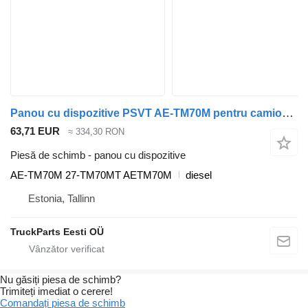
Panou cu dispozitive PSVT AE-TM70M pentru camion Scania P,G,R,T-series (2004-2017)
63,71 EUR
≈ 334,30 RON
Piesă de schimb - panou cu dispozitive
AE-TM70M 27-TM70MT AETM70M
diesel
Estonia, Tallinn
TruckParts Eesti OÜ
Nu găsiți piesa de schimb?
Trimiteți imediat o cerere!
Comandați piesa de schimb