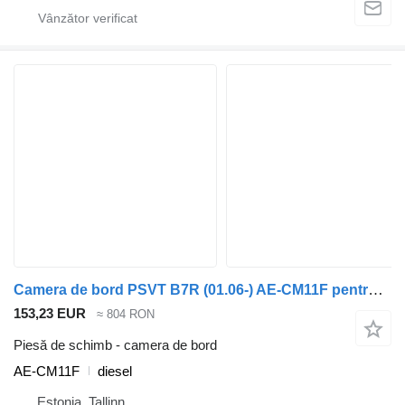
Camera de bord PSVT B7R (01.06-) AE-CM11F pentru autobuz Volvo B7, B8, B9, B12 bus (2005-)
153,23 EUR
≈ 804 RON
Piesă de schimb - camera de bord
AE-CM11F
diesel
Estonia, Tallinn