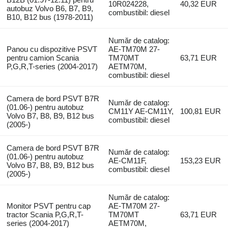
10R024228,
40,32 EUR
autobuz Volvo B6, B7, B9,
combustibil: diesel
B10, B12 bus (1978-2011)
Număr de catalog:
Panou cu dispozitive PSVT
AE-TM70M 27-
pentru camion Scania
TM70MT
63,71 EUR
P,G,R,T-series (2004-2017)
AETM70M,
combustibil: diesel
Camera de bord PSVT B7R
Număr de catalog:
(01.06-) pentru autobuz
CM11Y AE-CM11Y,
100,81 EUR
Volvo B7, B8, B9, B12 bus
combustibil: diesel
(2005-)
Camera de bord PSVT B7R
Număr de catalog:
(01.06-) pentru autobuz
AE-CM11F,
153,23 EUR
Volvo B7, B8, B9, B12 bus
combustibil: diesel
(2005-)
Număr de catalog:
Monitor PSVT pentru cap
AE-TM70M 27-
tractor Scania P,G,R,T-
TM70MT
63,71 EUR
series (2004-2017)
AETM70M,