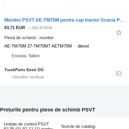
Monitor PSVT AE-TM70M pentru cap tractor Scania P,G,R,T-series (2004-2017)
63,71 EUR
≈ 334,30 RON
Piesă de schimb - monitor
AE-TM70M 27-TM70MT AETM70M
diesel
Estonia, Tallinn
TruckParts Eesti OÜ
Prețurile pentru piese de schimb PSVT
Unitate de control PSVT
Număr de catalog:
B12B (01.97-12.11) pentru