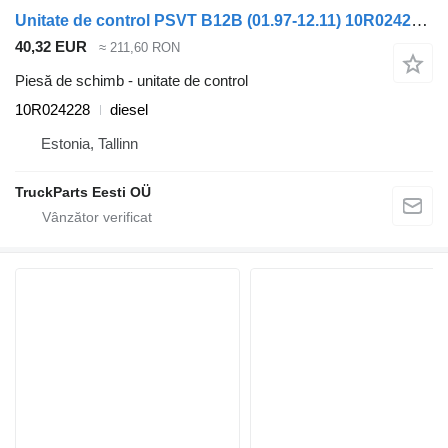
Unitate de control PSVT B12B (01.97-12.11) 10R024228 pentru autobuz Volvo B6, B7, B9, B10, B12 bus (1978-2011)
40,32 EUR
≈ 211,60 RON
Piesă de schimb - unitate de control
10R024228
diesel
Estonia, Tallinn
TruckParts Eesti OÜ