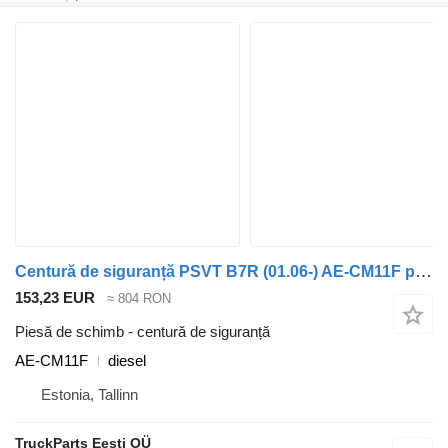
Centură de siguranță PSVT B7R (01.06-) AE-CM11F pentru autobuz Volvo B7, B8, B9, B12 bus (2005-)
153,23 EUR
≈ 804 RON
Piesă de schimb - centură de siguranță
AE-CM11F
diesel
Estonia, Tallinn
TruckParts Eesti OÜ