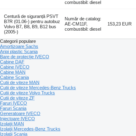
combustibil: diesel
Centură de siguranță PSVT
Număr de catalog:
B7R (01.06-) pentru autobuz
AE-CM11F,
153,23 EUR
Volvo B7, B8, B9, B12 bus
combustibil: diesel
(2005-)
Categorii populare
Amortizoare Sachs
Aripi plastic Scania
Bare de protecţie IVECO
Cabine DAF
Cabine IVECO
Cabine MAN
Cabine Scania
Cutii de viteze MAN
Cutii de viteze Mercedes-Benz Trucks
Cutii de viteze Volvo Trucks
Cutii de viteze ZF
Faruri IVECO
Faruri Scania
Generatoare IVECO
Injectoare IVECO
Izolaţii MAN
Izolaţii Mercedes-Benz Trucks
Izolaţii Scania