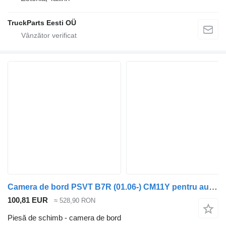
TruckParts Eesti OÜ
Camera de bord PSVT B7R (01.06-) CM11Y pentru autobuz Volvo B7, B8, B9, B12 bus (2005-)
100,81 EUR
≈ 528,90 RON
Piesă de schimb - camera de bord