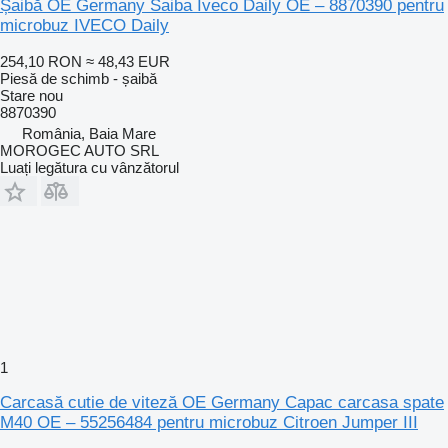
Șaibă OE Germany Saiba Iveco Daily OE – 8870390 pentru
microbuz IVECO Daily
254,10 RON
≈ 48,43 EUR
Piesă de schimb - șaibă
Stare
nou
8870390
România, Baia Mare
MOROGEC AUTO SRL
Luați legătura cu vânzătorul
1
Carcasă cutie de viteză OE Germany Capac carcasa spate
M40 OE – 55256484 pentru microbuz Citroen Jumper III