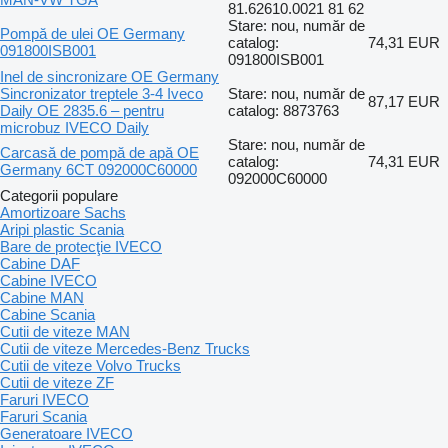
81.62610.0021 81 62
Stare: nou, număr de
Pompă de ulei OE Germany
catalog:
74,31 EUR
091800ISB001
091800ISB001
Inel de sincronizare OE Germany
Sincronizator treptele 3-4 Iveco
Stare: nou, număr de
87,17 EUR
Daily OE 2835.6 – pentru
catalog: 8873763
microbuz IVECO Daily
Stare: nou, număr de
Carcasă de pompă de apă OE
catalog:
74,31 EUR
Germany 6CT 092000C60000
092000C60000
Categorii populare
Amortizoare Sachs
Aripi plastic Scania
Bare de protecţie IVECO
Cabine DAF
Cabine IVECO
Cabine MAN
Cabine Scania
Cutii de viteze MAN
Cutii de viteze Mercedes-Benz Trucks
Cutii de viteze Volvo Trucks
Cutii de viteze ZF
Faruri IVECO
Faruri Scania
Generatoare IVECO