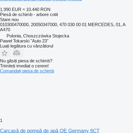
1.990 EUR
≈ 10.440 RON
Piesă de schimb - arbore cotit
Stare
nou
010300470000, 20050347000, 470 030 00 01 MERCEDES, 01, A
A470
Polonia, Choszczówka Stojecka
Paweł Tokarski "Auto 23"
Luați legătura cu vânzătorul
Nu găsiți piesa de schimb?
Trimiteți imediat o cerere!
Comandați piesa de schimb
1
Carcasă de pompă de apă OE Germany 6CT