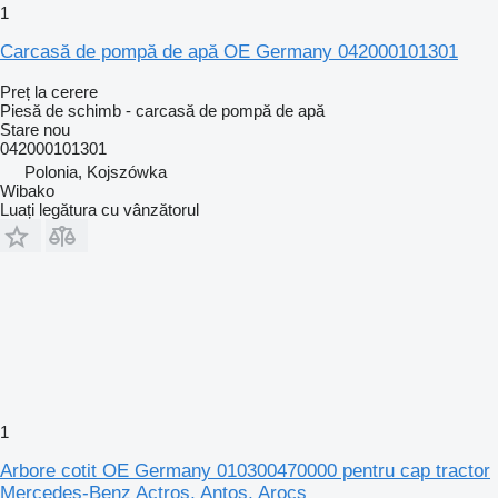
1
Carcasă de pompă de apă OE Germany 042000101301
Preț la cerere
Piesă de schimb - carcasă de pompă de apă
Stare
nou
042000101301
Polonia, Kojszówka
Wibako
Luați legătura cu vânzătorul
1
Arbore cotit OE Germany 010300470000 pentru cap tractor
Mercedes-Benz Actros, Antos, Arocs