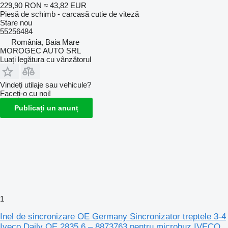
229,90 RON
≈ 43,82 EUR
Piesă de schimb - carcasă cutie de viteză
Stare
nou
55256484
România, Baia Mare
MOROGEC AUTO SRL
Luați legătura cu vânzătorul
Vindeți utilaje sau vehicule?
Faceți-o cu noi!
Publicați un anunț
1
Inel de sincronizare OE Germany Sincronizator treptele 3-4
Iveco Daily OE 2835.6 – 8873763 pentru microbuz IVECO