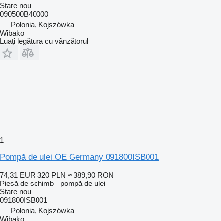
Stare
nou
090500B40000
Polonia, Kojszówka
Wibako
Luați legătura cu vânzătorul
1
Pompă de ulei OE Germany 091800ISB001
74,31 EUR
320 PLN
≈ 389,90 RON
Piesă de schimb - pompă de ulei
Stare
nou
091800ISB001
Polonia, Kojszówka
Wibako