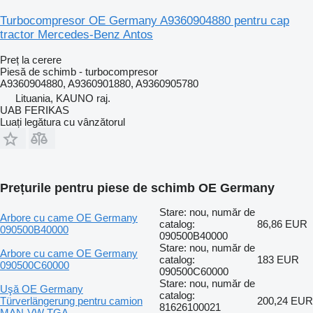
Turbocompresor OE Germany A9360904880 pentru cap
tractor Mercedes-Benz Antos
Preț la cerere
Piesă de schimb - turbocompresor
A9360904880, A9360901880, A9360905780
Lituania, KAUNO raj.
UAB FERIKAS
Luați legătura cu vânzătorul
Prețurile pentru piese de schimb OE Germany
Stare: nou, număr de
Arbore cu came OE Germany
catalog:
86,86 EUR
090500B40000
090500B40000
Stare: nou, număr de
Arbore cu came OE Germany
catalog:
183 EUR
090500C60000
090500C60000
Stare: nou, număr de
Uşă OE Germany
catalog:
Türverlängerung pentru camion
200,24 EUR
81626100021
MAN-VW TGA