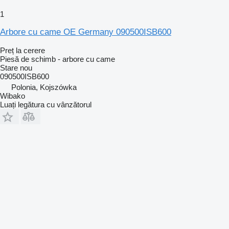
1
Arbore cu came OE Germany 090500ISB600
Preț la cerere
Piesă de schimb - arbore cu came
Stare
nou
090500ISB600
Polonia, Kojszówka
Wibako
Luați legătura cu vânzătorul