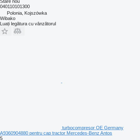
Stare
nou
040110101300
Polonia, Kojszówka
Wibako
Luați legătura cu vânzătorul
turbocompresor OE Germany
A9360904880 pentru cap tractor Mercedes-Benz Antos
5