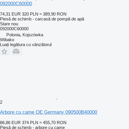
092000C60000
74,31 EUR
320 PLN
≈ 389,90 RON
Piesă de schimb - carcasă de pompă de apă
Stare
nou
092000C60000
Polonia, Kojszówka
Wibako
Luați legătura cu vânzătorul
2
Arbore cu came OE Germany 090500B40000
86,86 EUR
374 PLN
≈ 455,70 RON
Piesă de schimb - arbore cu came