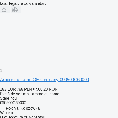
Luați legătura cu vânzătorul
1
Arbore cu came OE Germany 090500C60000
183 EUR
788 PLN
≈ 960,20 RON
Piesă de schimb - arbore cu came
Stare
nou
090500C60000
Polonia, Kojszówka
Wibako
Luați legătura cu vânzătorul