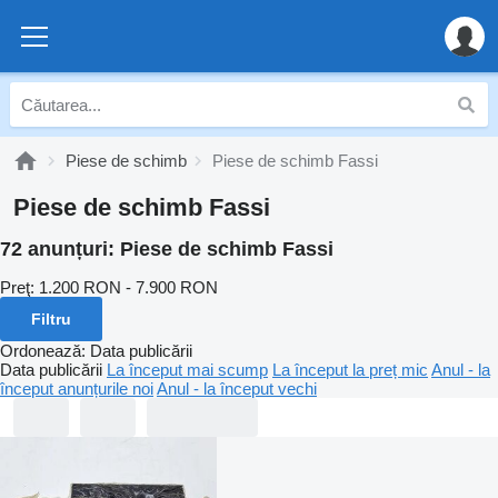
Piese de schimb
Piese de schimb Fassi
Piese de schimb Fassi
72 anunțuri:
Piese de schimb Fassi
Preţ:
1.200 RON - 7.900 RON
Filtru
Ordonează
:
Data publicării
Data publicării
La început mai scump
La început la preț mic
Anul - la
început anunțurile noi
Anul - la început vechi