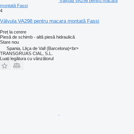
Válvula VA298 pentru macara
montată Fassi
4
Válvula VA298 pentru macara montată Fassi
Preț la cerere
Piesă de schimb - altă piesă hidraulică
Stare
nou
Spania, Lliça de Vall (Barcelona)<br>
TRANSGRUAS CIAL, S.L.
Luați legătura cu vânzătorul