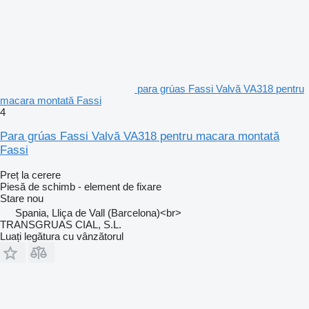
para grúas Fassi Valvă VA318 pentru
macara montată Fassi
4
Para grúas Fassi Valvă VA318 pentru macara montată
Fassi
Preț la cerere
Piesă de schimb - element de fixare
Stare
nou
Spania, Lliça de Vall (Barcelona)<br>
TRANSGRUAS CIAL, S.L.
Luați legătura cu vânzătorul