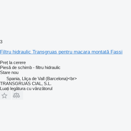
3
Filtru hidraulic Transgruas pentru macara montată Fassi
Preț la cerere
Piesă de schimb - filtru hidraulic
Stare
nou
Spania, Lliça de Vall (Barcelona)<br>
TRANSGRUAS CIAL, S.L.
Luați legătura cu vânzătorul