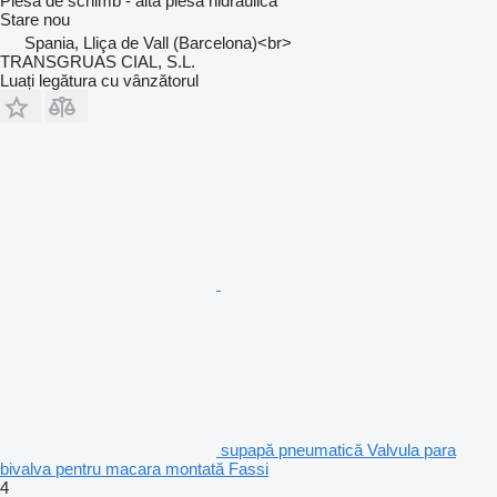
Piesă de schimb - altă piesă hidraulică
Stare
nou
Spania, Lliça de Vall (Barcelona)<br>
TRANSGRUAS CIAL, S.L.
Luați legătura cu vânzătorul
supapă pneumatică Valvula para
bivalva pentru macara montată Fassi
4