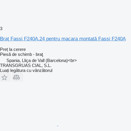
3
Braţ Fassi F240A.24 pentru macara montată Fassi F240A
Preț la cerere
Piesă de schimb - braţ
Spania, Lliça de Vall (Barcelona)<br>
TRANSGRUAS CIAL, S.L.
Luați legătura cu vânzătorul