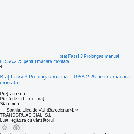
braţ Fassi 3 Prolongas manual
F195A.2.25 pentru macara montată
4
Braţ Fassi 3 Prolongas manual F195A.2.25 pentru macara
montată
Preț la cerere
Piesă de schimb - braţ
Stare
nou
Spania, Lliça de Vall (Barcelona)<br>
TRANSGRUAS CIAL, S.L.
Luați legătura cu vânzătorul