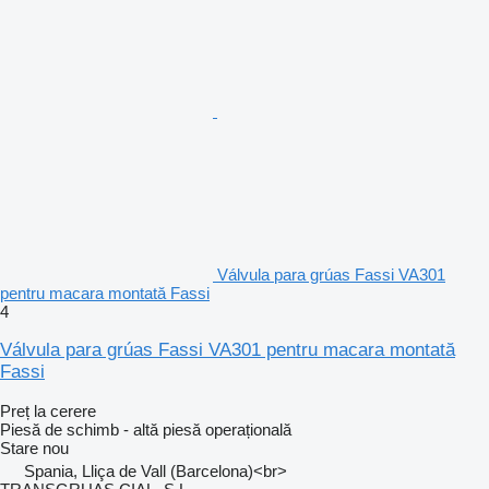
Válvula para grúas Fassi VA301
pentru macara montată Fassi
4
Válvula para grúas Fassi VA301 pentru macara montată
Fassi
Preț la cerere
Piesă de schimb - altă piesă operațională
Stare
nou
Spania, Lliça de Vall (Barcelona)<br>