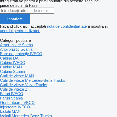
Înregistrați-vă pentru a primi noutățile din această secțiune
piese de schimb
Fassi
Înscriere
Făcând click aici, acceptați
nota de confidențialitate
a noastră și
acordul pentru utilizatori
.
Categorii populare
Amortizoare Sachs
Aripi plastic Scania
Bare de protecţie IVECO
Cabine DAF
Cabine IVECO
Cabine MAN
Cabine Scania
Cutii de viteze MAN
Cutii de viteze Mercedes-Benz Trucks
Cutii de viteze Volvo Trucks
Cutii de viteze ZF
Faruri IVECO
Faruri Scania
Generatoare IVECO
Injectoare IVECO
Izolaţii MAN
Izolaţii Mercedes-Benz Trucks