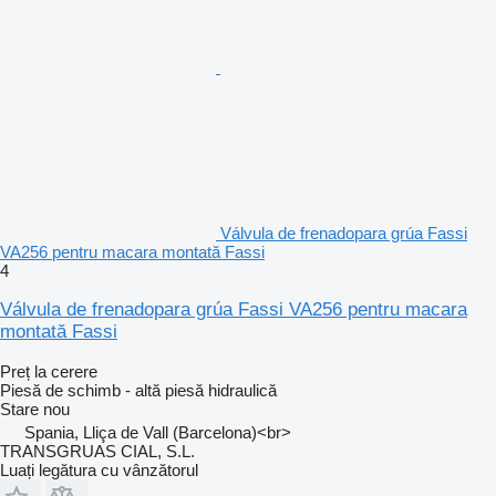
Válvula de frenadopara grúa Fassi
VA256 pentru macara montată Fassi
4
Válvula de frenadopara grúa Fassi VA256 pentru macara
montată Fassi
Preț la cerere
Piesă de schimb - altă piesă hidraulică
Stare
nou
Spania, Lliça de Vall (Barcelona)<br>
TRANSGRUAS CIAL, S.L.
Luați legătura cu vânzătorul