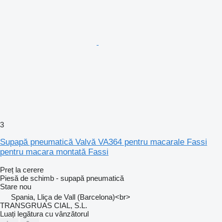
3
Supapă pneumatică Valvă VA364 pentru macarale Fassi
pentru macara montată Fassi
Preț la cerere
Piesă de schimb - supapă pneumatică
Stare
nou
Spania, Lliça de Vall (Barcelona)<br>
TRANSGRUAS CIAL, S.L.
Luați legătura cu vânzătorul