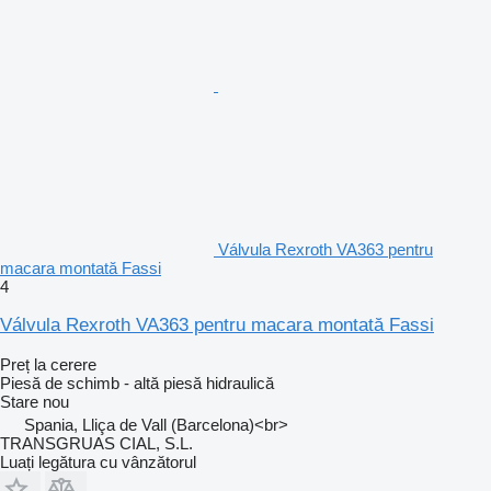
Válvula Rexroth VA363 pentru
macara montată Fassi
4
Válvula Rexroth VA363 pentru macara montată Fassi
Preț la cerere
Piesă de schimb - altă piesă hidraulică
Stare
nou
Spania, Lliça de Vall (Barcelona)<br>
TRANSGRUAS CIAL, S.L.
Luați legătura cu vânzătorul