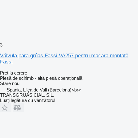
3
Válvula para grúas Fassi VA257 pentru macara montată
Fassi
Preț la cerere
Piesă de schimb - altă piesă operațională
Stare
nou
Spania, Lliça de Vall (Barcelona)<br>
TRANSGRUAS CIAL, S.L.
Luați legătura cu vânzătorul