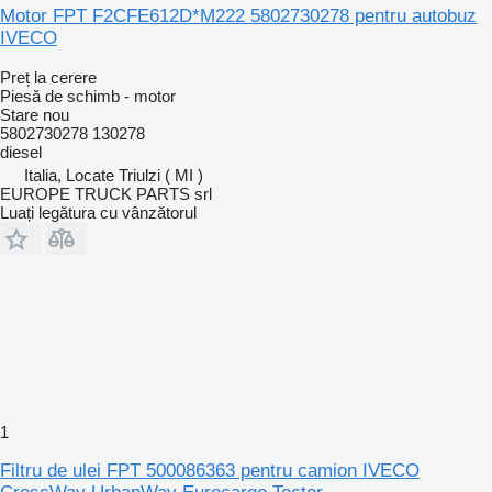
Motor FPT F2CFE612D*M222 5802730278 pentru autobuz
IVECO
Preț la cerere
Piesă de schimb - motor
Stare
nou
5802730278 130278
diesel
Italia, Locate Triulzi ( MI )
EUROPE TRUCK PARTS srl
Luați legătura cu vânzătorul
1
Filtru de ulei FPT 500086363 pentru camion IVECO