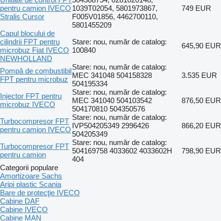
pentru camion IVECO
1039T02054, 5801973867,
749 EUR
Stralis Cursor
F005V01856, 4462700110,
5801455209
Capul blocului de
cilindrii FPT pentru
Stare: nou, număr de catalog:
645,90 EUR
microbuz Fiat IVECO
100840
NEWHOLLAND
Stare: nou, număr de catalog:
Pompă de combustibil
MEC 341048 504158328
3.535 EUR
FPT pentru microbuz
504195334
Stare: nou, număr de catalog:
Injector FPT pentru
MEC 341040 504103542
876,50 EUR
microbuz IVECO
504170810 504350576
Stare: nou, număr de catalog:
Turbocompresor FPT
IVP504205349 2996426
866,20 EUR
pentru camion IVECO
504205349
Stare: nou, număr de catalog:
Turbocompresor FPT
504169758 4033602 4033602H
798,90 EUR
pentru camion
404
Categorii populare
Amortizoare Sachs
Aripi plastic Scania
Bare de protecţie IVECO
Cabine DAF
Cabine IVECO
Cabine MAN