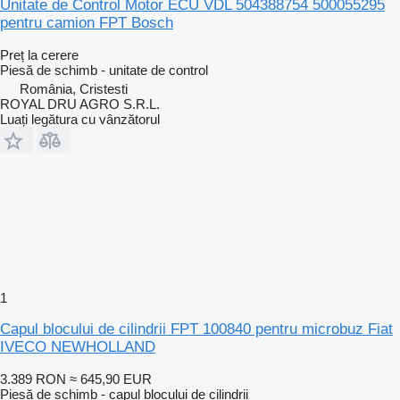
Unitate de Control Motor ECU VDL 504388754 500055295
pentru camion FPT Bosch
Preț la cerere
Piesă de schimb - unitate de control
România, Cristesti
ROYAL DRU AGRO S.R.L.
Luați legătura cu vânzătorul
1
Capul blocului de cilindrii FPT 100840 pentru microbuz Fiat
IVECO NEWHOLLAND
3.389 RON
≈ 645,90 EUR
Piesă de schimb - capul blocului de cilindrii