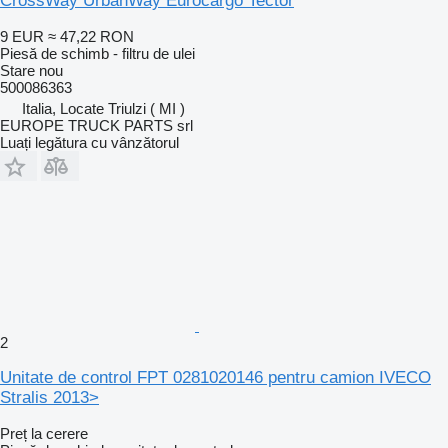
CrossWay UrbanWay Eurocargo Tector
9 EUR
≈ 47,22 RON
Piesă de schimb - filtru de ulei
Stare
nou
500086363
Italia, Locate Triulzi ( MI )
EUROPE TRUCK PARTS srl
Luați legătura cu vânzătorul
2
Unitate de control FPT 0281020146 pentru camion IVECO
Stralis 2013>
Preț la cerere