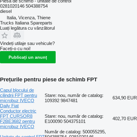
Piesă de schimb - unitate de control
0281020146 504388754
diesel
Italia, Vicenza, Thiene
Trucks Italiana Spareparts
Luați legătura cu vânzătorul
Vindeți utilaje sau vehicule?
Faceți-o cu noi!
Publicați un anunț
Prețurile pentru piese de schimb FPT
Capul blocului de
cilindrii FPT pentru
Stare: nou, număr de catalog:
634,90 EUR
microbuz IVECO
109392 9847481
Daily Fiat
Conductor electric
FPT CURSOR8
Stare: nou, număr de catalog:
402,70 EUR
F2BE3682 pentru
E100090 504375101
microbuz IVECO
Număr de catalog: 500055295,
Unitate de control FPT
504388754, 0281020146,