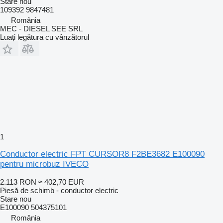
Stare
nou
109392 9847481
România
MEC - DIESEL SEE SRL
Luați legătura cu vânzătorul
1
Conductor electric FPT CURSOR8 F2BE3682 E100090
pentru microbuz IVECO
2.113 RON
≈ 402,70 EUR
Piesă de schimb - conductor electric
Stare
nou
E100090 504375101
România